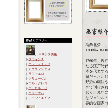
葛飾北斎
1760年-1849
ルネサンス美術
|-
ダヴィンチ
1760年、
|-
ボッティチェリ
たる江戸時
|-
ミケランジェロ
本を代表す
|-
ラファエロ
庭だった。1
|-
ブリューゲル
野派の画法
|-
エル・グレコ
ぎて刊行さ
|-
ヴェロネーゼ
おり、晩年
|-
クラーナハ
なジャンルの
|-
ファン・エイク
界的な画家