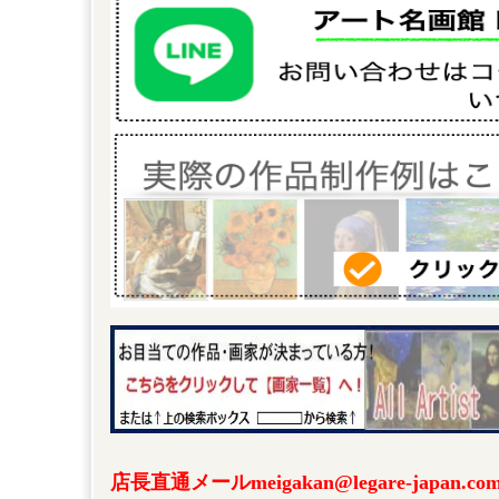
店長直通メールmeigakan@legare-japa