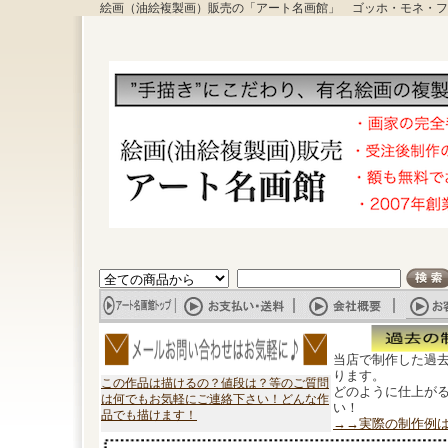
絵画（油絵複製画）販売の「アート名画館」 ゴッホ・モネ・フ
当店で制作した過
ります。
この作品は描けるの？値段は？等のご質問
どのように仕上が
は何でもお気軽にご連絡下さい！どんな作
い！
品でも描けます！
→→実際の制作例