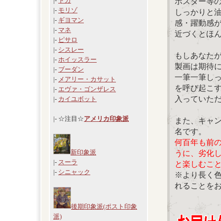
|-
ドガ
ポスター等
|-
モリゾ
しっかりと
|-
ギヨマン
感・躍動感
|-
マネ
近づくとほ
|-
ピサロ
|-
シスレー
もしあなた
|-
ホイッスラー
製画は期待
|-
ブーダン
一筆一筆し
|-
メアリー・カサット
を呼び起こ
|-
エヴァ・ゴンザレス
入っていた
|-
カイユボット
|- ☆注目☆
アメリカ印象派
また、キャ
名です。
何百年も前
新印象派
うに、劣化
|-
スーラ
と楽しむこ
|-
シニャック
※より長く
れることを
後期印象派(ポスト印象
派)