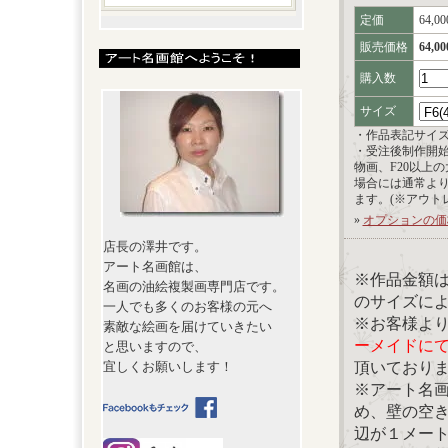
定価
64,0
販売価格
64,0
購入数
サイズ
・作品表記サイ
・受注後制作開
物画、F20以上
場合には通常よ
ます。(※アウト
»
オプションの価
店長の澤井です。
アート名画館は、
※作品金額
名画の油絵複製画専門店です。
のサイズに
一人でも多くのお客様の元へ
※お客様よ
素敵な絵画を届けていきたい
ーメイドに
と思いますので、
頂いており
宜しくお願いします！
※アート名
め、壁の空
辺が１メー