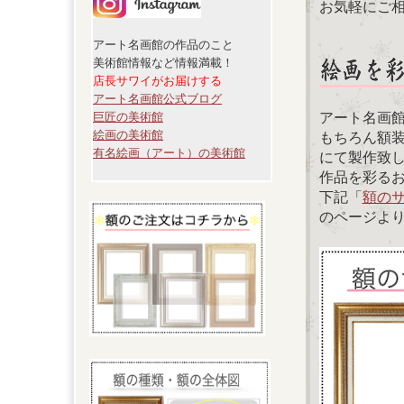
お気軽にご
アート名画館の作品のこと
美術館情報など情報満載！
店長サワイがお届けする
アート名画館公式ブログ
アート名画
巨匠の美術館
絵画の美術館
もちろん額
有名絵画（アート）の美術館
にて製作致
作品を彩る
下記「
額の
のページよ