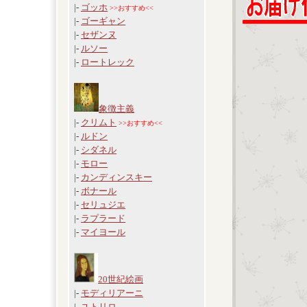
|-
ゴッホ
>>おすすめ<<
|-
ゴーギャン
|-
セザンヌ
|-
ルソー
|-
ロートレック
象徴主義
|-
クリムト
>>おすすめ<<
|-
ルドン
|-
シダネル
|-
モロー
|-
カンディンスキー
|-
ボナール
|-
セリュジエ
|-
ラプラード
|-
マイヨール
20世紀絵画
|-
モディリアーニ
|-
ユトリロ