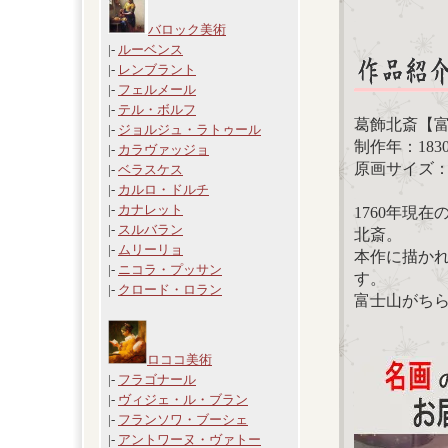
バロック美術
|-
ルーベンス
|-
レンブラント
|-
フェルメール
|-
テル・ボルフ
葛飾北斎【富
|-
ジョルジュ・ラトゥール
制作年：1830
|-
カラヴァッジョ
原画サイズ：25
|-
ベラスケス
|-
カルロ・ドルチ
|-
カナレット
1760年現
|-
スルバラン
北斎。
|-
ムリーリョ
本作に描か
|-
ニコラ・プッサン
す。
|-
クロード・ロラン
富士山がち
ロココ美術
|-
フラゴナール
|-
ヴィジェ・ル・ブラン
|-
フランソワ・ブーシェ
|-
アントワーヌ・ヴァトー