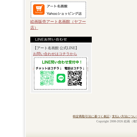
絵画販売アート名画館（ヤフー
店）
【アート名画館 公式LINE】
お問い合わせはコチラから
特定商取引法に基づく表記
|
支払い方法につい
Copyright 2008-2026 絵画