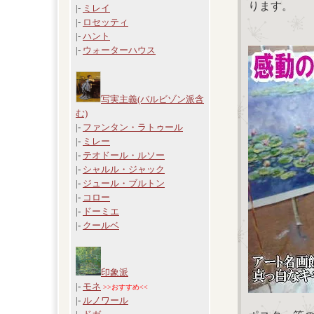
ります。
|-
ミレイ
|-
ロセッティ
|-
ハント
|-
ウォーターハウス
写実主義(バルビゾン派含
む)
|-
ファンタン・ラトゥール
|-
ミレー
|-
テオドール・ルソー
|-
シャルル・ジャック
|-
ジュール・ブルトン
|-
コロー
|-
ドーミエ
|-
クールベ
印象派
|-
モネ
>>おすすめ<<
|-
ルノワール