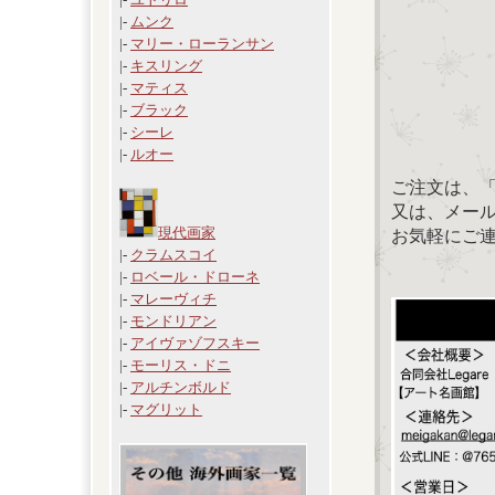
|-
ムンク
|-
マリー・ローランサン
|-
キスリング
|-
マティス
|-
ブラック
|-
シーレ
|-
ルオー
ご注文は、
又は、メール：「
現代画家
お気軽にご
|-
クラムスコイ
|-
ロベール・ドローネ
|-
マレーヴィチ
|-
モンドリアン
|-
アイヴァゾフスキー
|-
モーリス・ドニ
|-
アルチンボルド
|-
マグリット