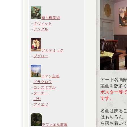
新古典美術
|-
ダヴィッド
|-
アングル
アカデミック
|-
ブグロー
ロマン主義
アート名画
|-
ドラクロワ
製画を数多
|-
コンスタブル
ポスター等
|-
ターナー
です。
|-
ゴヤ
|-
アイエツ
名画は飾る
はもちろん
ら落ち着い
ラファエル前派