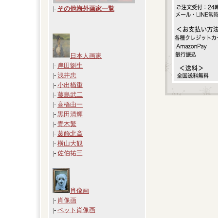
|
-
その他海外画家一覧
日本人画家
|-
岸田劉生
|-
浅井忠
|-
小出楢重
|-
藤島武二
|-
高橋由一
|-
黒田清輝
|-
青木繁
|-
葛飾北斎
|-
横山大観
|-
佐伯祐三
肖像画
|-
肖像画
|-
ペット肖像画