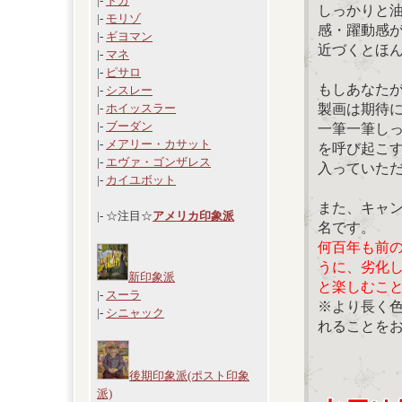
|-
ドガ
しっかりと
|-
モリゾ
感・躍動感
|-
ギヨマン
近づくとほ
|-
マネ
|-
ピサロ
もしあなた
|-
シスレー
製画は期待
|-
ホイッスラー
|-
ブーダン
一筆一筆し
|-
メアリー・カサット
を呼び起こ
|-
エヴァ・ゴンザレス
入っていた
|-
カイユボット
また、キャ
|- ☆注目☆
アメリカ印象派
名です。
何百年も前
うに、劣化
新印象派
と楽しむこ
|-
スーラ
※より長く
|-
シニャック
れることを
後期印象派(ポスト印象
派)