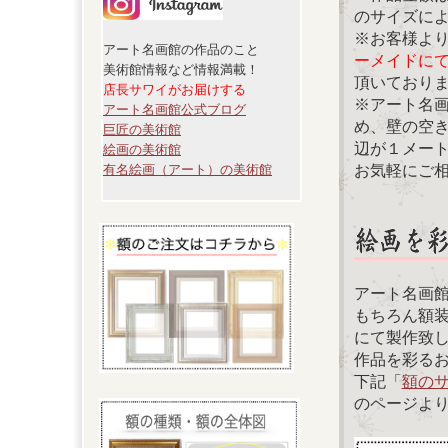
のサイズに
※お客様よ
アート名画館の作品のこと
ーメイドに
美術館情報など情報満載！
頂いており
店長サワイがお届けする
※アート名
アート名画館公式ブログ
め、壁の空
巨匠の美術館
辺が１メー
絵画の美術館
お気軽にご
有名絵画（アート）の美術館
アート名画
もちろん額
にて製作致
作品を彩る
下記「
額の
のページよ