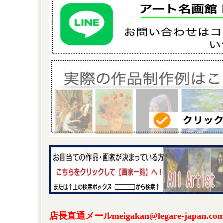
店長直通メールmeigakan@legare-japa