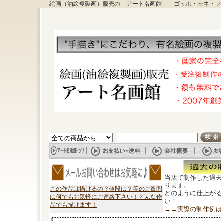
絵画（油絵複製画）販売の「アート名画館」 ゴッホ・モネ・フ
当店で制作した過
ります。
この作品は描けるの？値段は？等のご質問
どのように仕上が
は何でもお気軽にご連絡下さい！どんな作
い！
品でも描けます！
→→実際の制作例