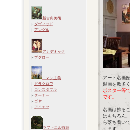
新古典美術
|-
ダヴィッド
|-
アングル
アカデミック
|-
ブグロー
アート名画
ロマン主義
製画を数多
|-
ドラクロワ
|-
コンスタブル
ポスター等
|-
ターナー
です。
|-
ゴヤ
|-
アイエツ
名画は飾る
はもちろん
ら落ち着い
ラファエル前派
ります。