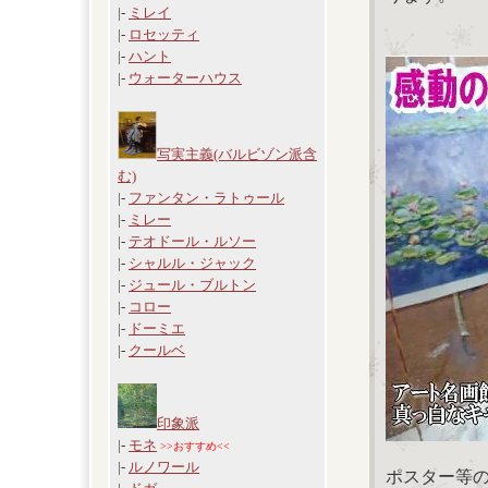
|-
ミレイ
|-
ロセッティ
|-
ハント
|-
ウォーターハウス
写実主義(バルビゾン派含
む)
|-
ファンタン・ラトゥール
|-
ミレー
|-
テオドール・ルソー
|-
シャルル・ジャック
|-
ジュール・ブルトン
|-
コロー
|-
ドーミエ
|-
クールベ
印象派
|-
モネ
>>おすすめ<<
|-
ルノワール
ポスター等