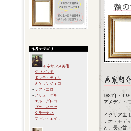
ルネサンス美術
|-
ダヴィンチ
|-
ボッティチェリ
|-
ミケランジェロ
|-
ラファエロ
1884年～19
|-
ブリューゲル
|-
エル・グレコ
アメデオ・モディ
|-
ヴェロネーゼ
|-
クラーナハ
イタリア生ま
|-
ファン・エイク
デオ・モデ
と、長い首