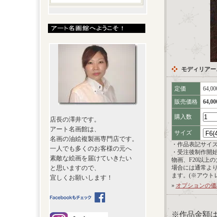
モディリアー
定価
64,0
販売価格
64,0
購入数
店長の澤井です。
アート名画館は、
サイズ
名画の油絵複製画専門店です。
・作品表記サイ
一人でも多くのお客様の元へ
・受注後制作開
素敵な絵画を届けていきたい
物画、F20以上
と思いますので、
場合には通常よ
ます。(※アウト
宜しくお願いします！
»
オプションの価
※作品金額