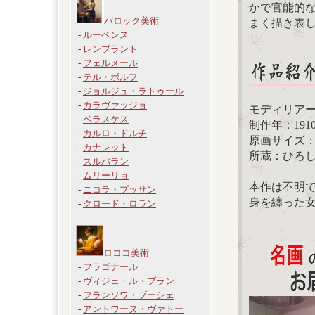
かで官能的
バロック美術
まく描き表
|-
ルーベンス
|-
レンブラント
|-
フェルメール
|-
テル・ボルフ
|-
ジョルジュ・ラトゥール
|-
カラヴァッジョ
モディリア
|-
ベラスケス
制作年：191
|-
カルロ・ドルチ
原画サイズ：80
|-
カナレット
所蔵：ひろ
|-
スルバラン
|-
ムリーリョ
本作は不明
|-
ニコラ・プッサン
身を纏った
|-
クロード・ロラン
ロココ美術
|-
フラゴナール
|-
ヴィジェ・ル・ブラン
|-
フランソワ・ブーシェ
|-
アントワーヌ・ヴァトー