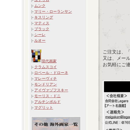
|-
ムンク
|-
マリー・ローランサン
|-
キスリング
|-
マティス
|-
ブラック
|-
シーレ
|-
ルオー
ご注文は、
又は、メール：「
現代画家
お気軽にご
|-
クラムスコイ
|-
ロベール・ドローネ
|-
マレーヴィチ
|-
モンドリアン
|-
アイヴァゾフスキー
|-
モーリス・ドニ
|-
アルチンボルド
|-
マグリット