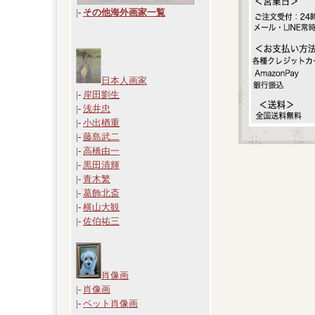
|
-
その他海外画家一覧
日本人画家
|-
岸田劉生
|-
浅井忠
|-
小出楢重
|-
藤島武二
|-
高橋由一
|-
黒田清輝
|-
青木繁
|-
葛飾北斎
|-
横山大観
|-
佐伯祐三
肖像画
|-
肖像画
|-
ペット肖像画