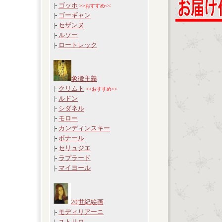
|-
ゴッホ
>>おすすめ<<
|-
ゴーギャン
|-
セザンヌ
|-
ルソー
|-
ロートレック
象徴主義
|-
クリムト
>>おすすめ<<
|-
ルドン
|-
シダネル
|-
モロー
|-
カンディンスキー
|-
ボナール
|-
セリュジエ
|-
ラプラード
|-
マイヨール
20世紀絵画
|-
モディリアーニ
|-
ユトリロ