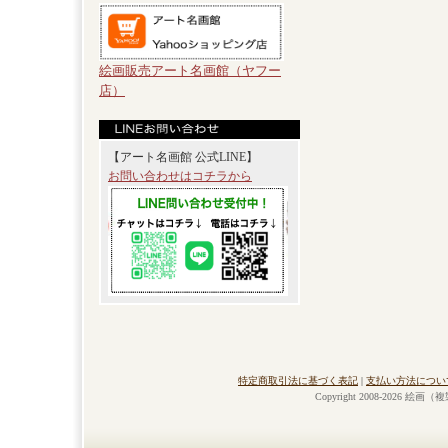
絵画販売アート名画館（ヤフー
店）
【アート名画館 公式LINE】
お問い合わせはコチラから
特定商取引法に基づく表記
|
支払い方法につい
Copyright 2008-2026 絵画