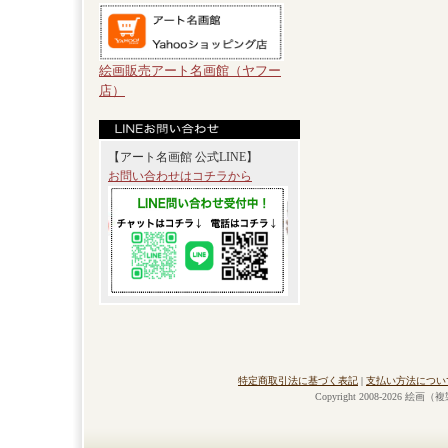
絵画販売アート名画館（ヤフー
店）
【アート名画館 公式LINE】
お問い合わせはコチラから
特定商取引法に基づく表記
|
支払い方法につい
Copyright 2008-2026 絵画