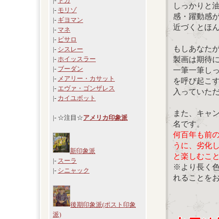
|-
ドガ
しっかりと
|-
モリゾ
感・躍動感
|-
ギヨマン
近づくとほ
|-
マネ
|-
ピサロ
もしあなた
|-
シスレー
製画は期待
|-
ホイッスラー
|-
ブーダン
一筆一筆し
|-
メアリー・カサット
を呼び起こ
|-
エヴァ・ゴンザレス
入っていた
|-
カイユボット
また、キャ
|- ☆注目☆
アメリカ印象派
名です。
何百年も前
うに、劣化
新印象派
と楽しむこ
|-
スーラ
※より長く
|-
シニャック
れることを
後期印象派(ポスト印象
派)