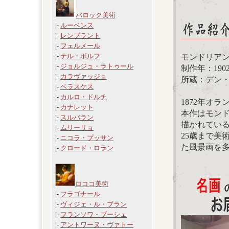
バロック美術
|-
ルーベンス
|-
レンブラント
|-
フェルメール
|-
テル・ボルフ
モンドリア
|-
ジョルジュ・ラトゥール
制作年：1902
|-
カラヴァッジョ
所蔵：デン
|-
ベラスケス
|-
カルロ・ドルチ
1872年オ
|-
カナレット
本作はモン
|-
スルバラン
描かれてい
|-
ムリーリョ
25歳まで美
|-
ニコラ・プッサン
た風景画を
|-
クロード・ロラン
ロココ美術
|-
フラゴナール
|-
ヴィジェ・ル・ブラン
|-
フランソワ・ブーシェ
|-
アントワーヌ・ヴァトー