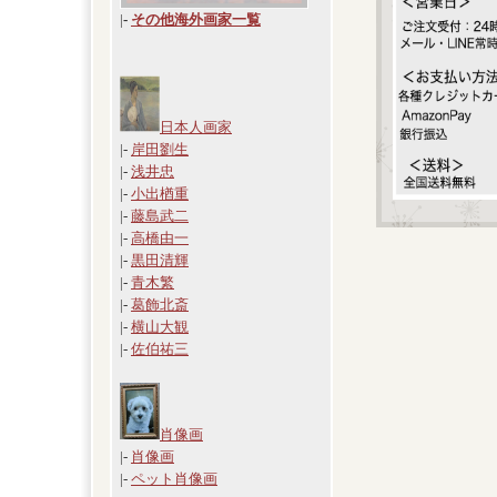
|
-
その他海外画家一覧
日本人画家
|-
岸田劉生
|-
浅井忠
|-
小出楢重
|-
藤島武二
|-
高橋由一
|-
黒田清輝
|-
青木繁
|-
葛飾北斎
|-
横山大観
|-
佐伯祐三
肖像画
|-
肖像画
|-
ペット肖像画