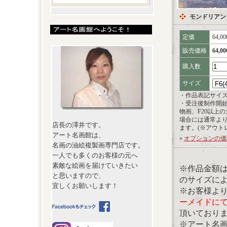
モンドリアン
定価
64,0
販売価格
64,0
購入数
サイズ
・作品表記サイ
・受注後制作開
物画、F20以上
場合には通常よ
店長の澤井です。
ます。(※アウト
アート名画館は、
»
オプションの価
名画の油絵複製画専門店です。
一人でも多くのお客様の元へ
素敵な絵画を届けていきたい
※作品金額
と思いますので、
のサイズに
宜しくお願いします！
※お客様よ
ーメイドに
頂いており
※アート名