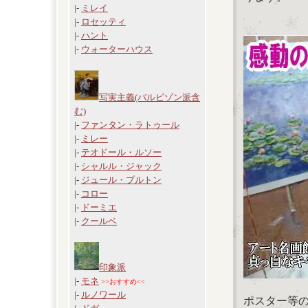
|-
ミレイ
|-
ロセッティ
|-
ハント
|-
ウォーターハウス
写実主義(バルビゾン派含
む)
|-
ファンタン・ラトゥール
|-
ミレー
|-
テオドール・ルソー
|-
シャルル・ジャック
|-
ジュール・ブルトン
|-
コロー
|-
ドーミエ
|-
クールベ
印象派
|-
モネ
>>おすすめ<<
|-
ルノワール
ポスター等