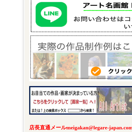
店長直通メールmeigakan@legare-japa