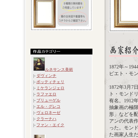
1872年～1
ルネサンス美術
ピエト・モンドリ
|-
ダヴィンチ
|-
ボッティチェリ
1872年3
|-
ミケランジェロ
ト・モンド
|-
ラファエロ
有名。191
|-
ブリューゲル
|-
エル・グレコ
抽象画の極
|-
ヴェロネーゼ
形」などを
|-
クラーナハ
アンの代表
|-
ファン・エイク
った。モン
た画家人生