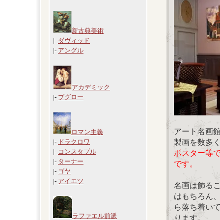
新古典美術
|-
ダヴィッド
|-
アングル
アカデミック
|-
ブグロー
アート名画
ロマン主義
製画を数多
|-
ドラクロワ
|-
コンスタブル
ポスター等
|-
ターナー
です。
|-
ゴヤ
|-
アイエツ
名画は飾る
はもちろん
ら落ち着い
ラファエル前派
ります。