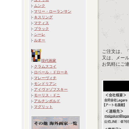
|-
ムンク
|-
マリー・ローランサン
|-
キスリング
|-
マティス
|-
ブラック
|-
シーレ
|-
ルオー
ご注文は、
又は、メール：「
現代画家
お気軽にご
|-
クラムスコイ
|-
ロベール・ドローネ
|-
マレーヴィチ
|-
モンドリアン
|-
アイヴァゾフスキー
|-
モーリス・ドニ
|-
アルチンボルド
|-
マグリット