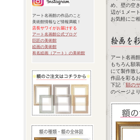
め、壁の空
辺が１メー
アート名画館の作品のこと
お気軽にご
美術館情報など情報満載！
店長サワイがお届けする
アート名画館公式ブログ
巨匠の美術館
絵画の美術館
有名絵画（アート）の美術館
アート名画
もちろん額
にて製作致
作品を彩る
下記「
額の
のページよ