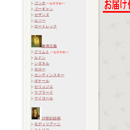
|-
ゴッホ
>>おすすめ<<
|-
ゴーギャン
|-
セザンヌ
|-
ルソー
|-
ロートレック
象徴主義
|-
クリムト
>>おすすめ<<
|-
ルドン
|-
シダネル
|-
モロー
|-
カンディンスキー
|-
ボナール
|-
セリュジエ
|-
ラプラード
|-
マイヨール
20世紀絵画
|-
モディリアーニ
|-
ユトリロ