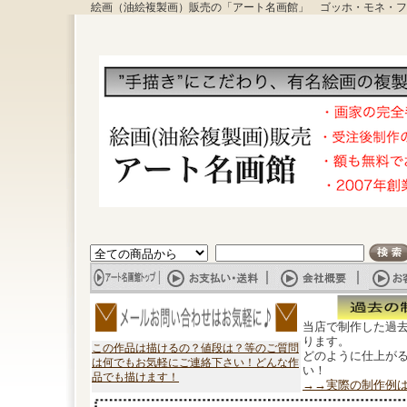
絵画（油絵複製画）販売の「アート名画館」 ゴッホ・モネ・フ
当店で制作した過
ります。
この作品は描けるの？値段は？等のご質問
どのように仕上が
は何でもお気軽にご連絡下さい！どんな作
い！
品でも描けます！
→→実際の制作例