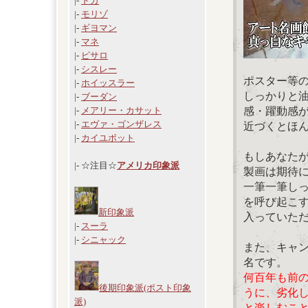
|-
ドガ
|-
モリゾ
|-
ギヨマン
|-
マネ
|-
ピサロ
|-
シスレー
ポスター等
|-
ホイッスラー
しっかりと
|-
ブーダン
感・躍動感
|-
メアリー・カサット
|-
エヴァ・ゴンザレス
近づくとほ
|-
カイユボット
もしあなた
|- ☆注目☆
アメリカ印象派
製画は期待
一筆一筆し
を呼び起こ
新印象派
入っていた
|-
スーラ
|-
シニャック
また、キャ
名です。
何百年も前
後期印象派(ポスト印象
うに、劣化
派)
と楽しむこ