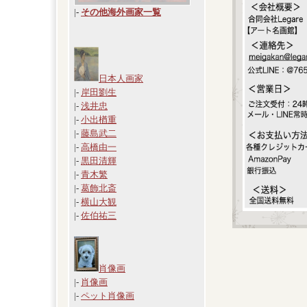
|
-
その他海外画家一覧
日本人画家
|-
岸田劉生
|-
浅井忠
|-
小出楢重
|-
藤島武二
|-
高橋由一
|-
黒田清輝
|-
青木繁
|-
葛飾北斎
|-
横山大観
|-
佐伯祐三
肖像画
|-
肖像画
|-
ペット肖像画