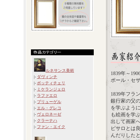
ルネサンス美術
1839年～19
|-
ダヴィンチ
ポール・セザンヌ(
|-
ボッティチェリ
|-
ミケランジェロ
1839年フ
|-
ラファエロ
銀行家の父
|-
ブリューゲル
を学ぶよう
|-
エル・グレコ
も絵画を学ぶ
|-
ヴェロネーゼ
|-
クラーナハ
出して画家
|-
ファン・エイク
ピサロとは
んだりした