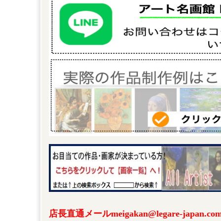
店長直通メールmeigakan@legare-japa