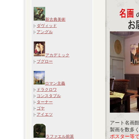
新古典美術
|-
ダヴィッド
|-
アングル
アカデミック
|-
ブグロー
ロマン主義
|-
ドラクロワ
|-
コンスタブル
|-
ターナー
|-
ゴヤ
|-
アイエツ
アート名画
製画を数多
ポスター等
ラファエル前派