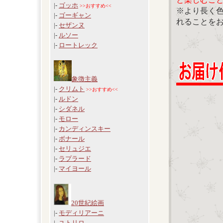
|-
ゴッホ
>>おすすめ<<
※より長く
|-
ゴーギャン
れることを
|-
セザンヌ
|-
ルソー
|-
ロートレック
象徴主義
|-
クリムト
>>おすすめ<<
|-
ルドン
|-
シダネル
|-
モロー
|-
カンディンスキー
|-
ボナール
|-
セリュジエ
|-
ラプラード
|-
マイヨール
20世紀絵画
|-
モディリアーニ
|-
ユトリロ