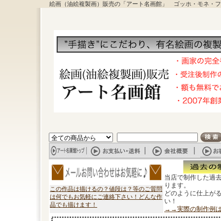
絵画（油絵複製画）販売の「アート名画館」 ゴッホ・モネ・フ
当店で制作した過
ります。
この作品は描けるの？値段は？等のご質問
どのように仕上が
は何でもお気軽にご連絡下さい！どんな作
い！
品でも描けます！
→→実際の制作例