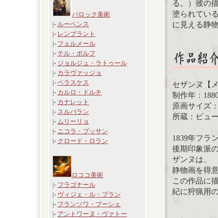
る。）彼の
塗られてい
バロック美術
に見える静
|-
ルーベンス
|-
レンブラント
|-
フェルメール
|-
テル・ボルフ
|-
ジョルジュ・ラトゥール
|-
カラヴァッジョ
|-
ベラスケス
セザンヌ【
|-
カルロ・ドルチ
制作年：188
|-
カナレット
原画サイズ：59
|-
スルバラン
所蔵：ビュ
|-
ムリーリョ
|-
ニコラ・プッサン
1839年フ
|-
クロード・ロラン
後期印象派
ザンヌは、
静物画を得
ロココ美術
この作品に描
|-
フラゴナール
紀に狩猟用
|-
ヴィジェ・ル・ブラン
|-
フランソワ・ブーシェ
|-
アントワーヌ・ヴァトー