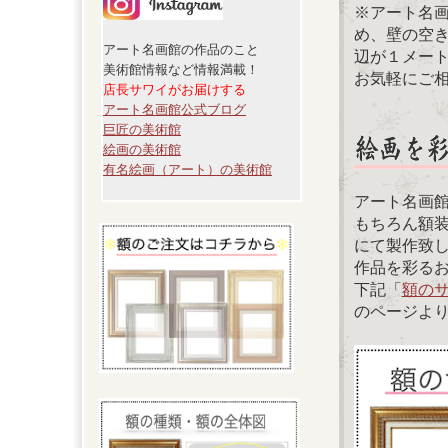
※アート名
め、壁の空
アート名画館の作品のこと
辺が１メー
美術館情報など情報満載！
お気軽にご
店長サワイがお届けする
アート名画館公式ブログ
巨匠の美術館
絵画の美術館
有名絵画（アート）の美術館
アート名画
もちろん額
にて製作致
作品を彩る
下記「
額の
のページよ