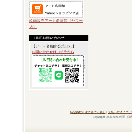
絵画販売アート名画館（ヤフー
店）
【アート名画館 公式LINE】
お問い合わせはコチラから
特定商取引法に基づく表記
|
支払い方法につい
Copyright 2008-2026 絵画