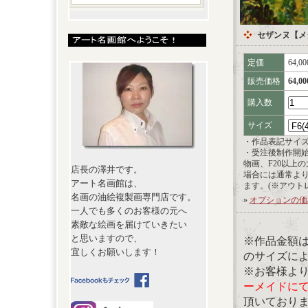
セザンヌ【メ
定価
64,0
販売価格
64,0
購入数
サイズ
・作品表記サイ
・受注後制作開
物画、F20以上
店長の澤井です。
場合には通常よ
アート名画館は、
ます。(※アウト
名画の油絵複製画専門店です。
»
オプションの価
一人でも多くのお客様の元へ
素敵な絵画を届けていきたい
と思いますので、
※作品金額
宜しくお願いします！
のサイズに
※お客様よ
ーメイドに
頂いており