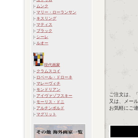
|-
ムンク
|-
マリー・ローランサン
|-
キスリング
|-
マティス
|-
ブラック
|-
シーレ
|-
ルオー
現代画家
|-
クラムスコイ
|-
ロベール・ドローネ
|-
マレーヴィチ
|-
モンドリアン
ご注文は、
|-
アイヴァゾフスキー
又は、メール：「
|-
モーリス・ドニ
お気軽にご
|-
アルチンボルド
|-
マグリット