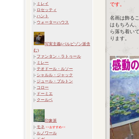
|-
ミレイ
です。
|-
ロセッティ
|-
ハント
名画は飾る
|-
ウォーターハウス
はもちろん
ら落ち着い
ります。
写実主義(バルビゾン派含
む)
|-
ファンタン・ラトゥール
|-
ミレー
|-
テオドール・ルソー
|-
シャルル・ジャック
|-
ジュール・ブルトン
|-
コロー
|-
ドーミエ
|-
クールベ
印象派
|-
モネ
>>おすすめ<<
|-
ルノワール