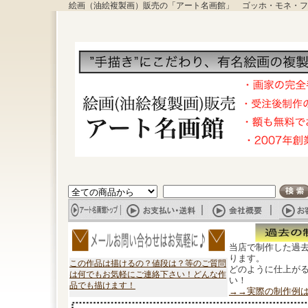
絵画（油絵複製画）販売の「アート名画館」 ゴッホ・モネ・フ
当店で制作した過
ります。
この作品は描けるの？値段は？等のご質問
どのように仕上が
は何でもお気軽にご連絡下さい！どんな作
い！
品でも描けます！
→→実際の制作例