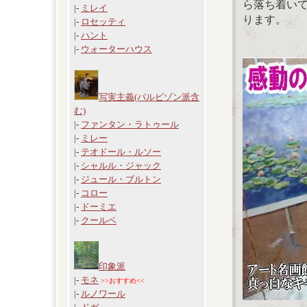
ら落ち着い
|-
ミレイ
ります。
|-
ロセッティ
|-
ハント
|-
ウォーターハウス
写実主義(バルビゾン派含
む)
|-
ファンタン・ラトゥール
|-
ミレー
|-
テオドール・ルソー
|-
シャルル・ジャック
|-
ジュール・ブルトン
|-
コロー
|-
ドーミエ
|-
クールベ
印象派
|-
モネ
>>おすすめ<<
|-
ルノワール