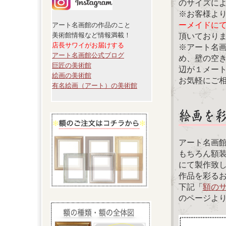
のサイズに
※お客様よ
ーメイドに
アート名画館の作品のこと
美術館情報など情報満載！
頂いており
店長サワイがお届けする
※アート名
アート名画館公式ブログ
め、壁の空
巨匠の美術館
辺が１メー
絵画の美術館
お気軽にご
有名絵画（アート）の美術館
アート名画
もちろん額
にて製作致
作品を彩る
下記「
額の
のページよ