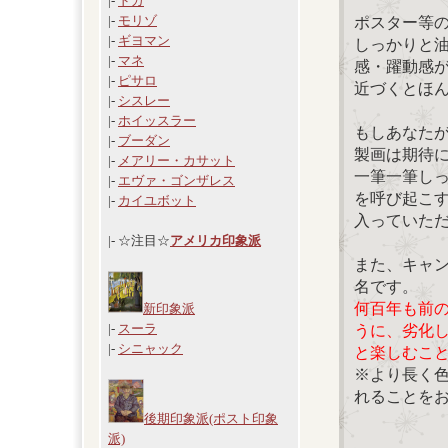
|-
ドガ
|-
モリゾ
ポスター等
|-
ギヨマン
しっかりと
|-
マネ
感・躍動感
|-
ピサロ
近づくとほ
|-
シスレー
|-
ホイッスラー
もしあなた
|-
ブーダン
製画は期待
|-
メアリー・カサット
一筆一筆し
|-
エヴァ・ゴンザレス
を呼び起こ
|-
カイユボット
入っていた
|- ☆注目☆
アメリカ印象派
また、キャ
名です。
何百年も前
新印象派
|-
スーラ
うに、劣化
|-
シニャック
と楽しむこ
※より長く
れることを
後期印象派(ポスト印象
派)