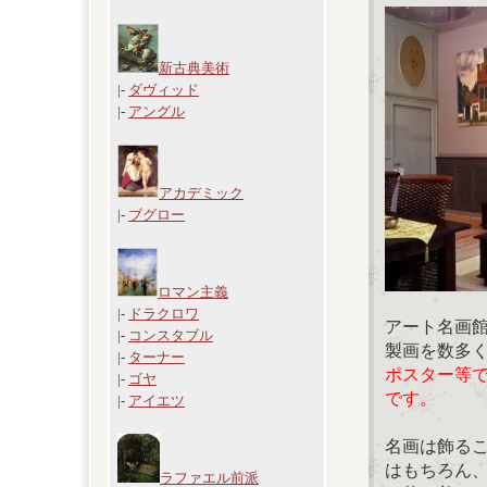
新古典美術
|-
ダヴィッド
|-
アングル
アカデミック
|-
ブグロー
ロマン主義
|-
ドラクロワ
アート名画
|-
コンスタブル
製画を数多
|-
ターナー
ポスター等
|-
ゴヤ
です。
|-
アイエツ
名画は飾る
はもちろん
ラファエル前派