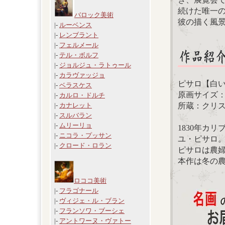
続けた唯一
バロック美術
彼の描く風
|-
ルーベンス
|-
レンブラント
|-
フェルメール
|-
テル・ボルフ
|-
ジョルジュ・ラトゥール
|-
カラヴァッジョ
ピサロ【白
|-
ベラスケス
原画サイズ：126
|-
カルロ・ドルチ
所蔵：クリ
|-
カナレット
|-
スルバラン
|-
ムリーリョ
1830年カ
|-
ニコラ・プッサン
ユ・ピサロ
|-
クロード・ロラン
ピサロは農
本作は冬の
ロココ美術
|-
フラゴナール
|-
ヴィジェ・ル・ブラン
|-
フランソワ・ブーシェ
|-
アントワーヌ・ヴァトー