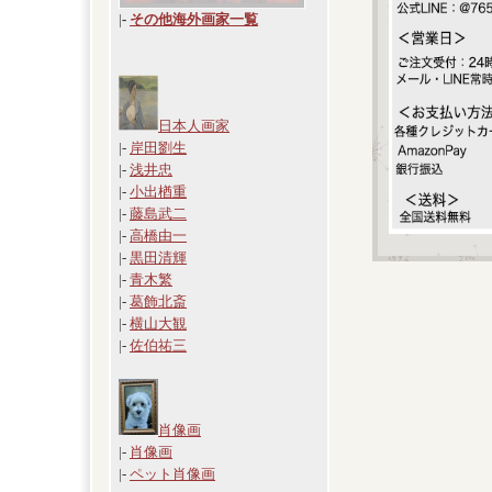
|
-
その他海外画家一覧
日本人画家
|-
岸田劉生
|-
浅井忠
|-
小出楢重
|-
藤島武二
|-
高橋由一
|-
黒田清輝
|-
青木繁
|-
葛飾北斎
|-
横山大観
|-
佐伯祐三
肖像画
|-
肖像画
|-
ペット肖像画