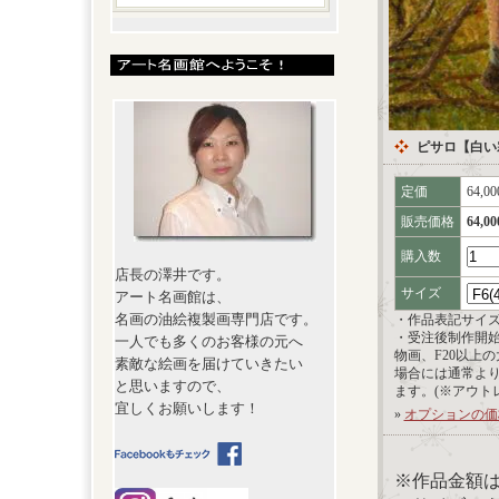
ピサロ【白い
定価
64,0
販売価格
64,0
購入数
店長の澤井です。
サイズ
アート名画館は、
名画の油絵複製画専門店です。
・作品表記サイ
・受注後制作開
一人でも多くのお客様の元へ
物画、F20以上
素敵な絵画を届けていきたい
場合には通常よ
と思いますので、
ます。(※アウト
宜しくお願いします！
»
オプションの価
※作品金額