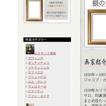
ルネサンス美術
|-
ダヴィンチ
|-
ボッティチェリ
|-
ミケランジェロ
|-
ラファエロ
1830年～19
|-
ブリューゲル
ジャコブ・カミーユ
|-
エル・グレコ
|-
ヴェロネーゼ
1830年カ
|-
クラーナハ
サロ。印象派
|-
ファン・エイク
まとめ役だ
き、展覧会