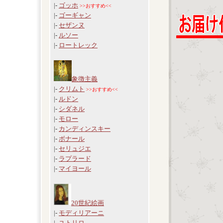
|-
ゴッホ
>>おすすめ<<
|-
ゴーギャン
|-
セザンヌ
|-
ルソー
|-
ロートレック
象徴主義
|-
クリムト
>>おすすめ<<
|-
ルドン
|-
シダネル
|-
モロー
|-
カンディンスキー
|-
ボナール
|-
セリュジエ
|-
ラプラード
|-
マイヨール
20世紀絵画
|-
モディリアーニ
|-
ユトリロ