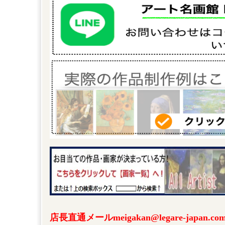
店長直通メールmeigakan@legare-japa