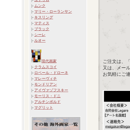
|-
ムンク
|-
マリー・ローランサン
|-
キスリング
|-
マティス
|-
ブラック
|-
シーレ
|-
ルオー
ご注文は、
現代画家
|-
クラムスコイ
又は、メール：「
|-
ロベール・ドローネ
お気軽にご
|-
マレーヴィチ
|-
モンドリアン
|-
アイヴァゾフスキー
|-
モーリス・ドニ
|-
アルチンボルド
|-
マグリット