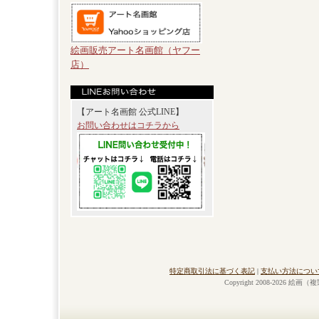
絵画販売アート名画館（ヤフー
店）
【アート名画館 公式LINE】
お問い合わせはコチラから
特定商取引法に基づく表記
|
支払い方法につい
Copyright 2008-2026 絵画