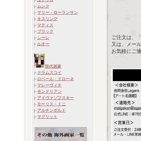
|-
ムンク
|-
マリー・ローランサン
|-
キスリング
|-
マティス
|-
ブラック
ご注文は、
|-
シーレ
又は、メール：「
|-
ルオー
お気軽にご
現代画家
|-
クラムスコイ
|-
ロベール・ドローネ
|-
マレーヴィチ
|-
モンドリアン
|-
アイヴァゾフスキー
|-
モーリス・ドニ
|-
アルチンボルド
|-
マグリット