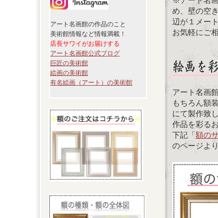
※アート名
め、壁の空
辺が１メー
アート名画館の作品のこと
お気軽にご
美術館情報など情報満載！
店長サワイがお届けする
アート名画館公式ブログ
巨匠の美術館
絵画の美術館
有名絵画（アート）の美術館
アート名画
もちろん額
にて製作致
作品を彩る
下記「
額の
のページよ