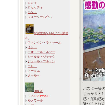
|-
ミレイ
|-
ロセッティ
|-
ハント
|-
ウォーターハウス
写実主義(バルビゾン派含
む)
|-
ファンタン・ラトゥール
|-
ミレー
|-
テオドール・ルソー
|-
シャルル・ジャック
|-
ジュール・ブルトン
|-
コロー
|-
ドーミエ
|-
クールベ
ポスター等
印象派
しっかりと
|-
モネ
>>おすすめ<<
感・躍動感
|-
ルノワール
近づくとほ