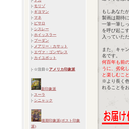
|-
ドガ
|-
モリゾ
もしあなた
|-
ギヨマン
製画は期待
|-
マネ
|-
ピサロ
一筆一筆し
|-
シスレー
を呼び起こ
|-
ホイッスラー
入っていた
|-
ブーダン
|-
メアリー・カサット
また、キャ
|-
エヴァ・ゴンザレス
名です。
|-
カイユボット
何百年も前
うに、劣化
|- ☆注目☆
アメリカ印象派
と楽しむこ
※より長く
れることを
新印象派
|-
スーラ
|-
シニャック
後期印象派(ポスト印象
派)