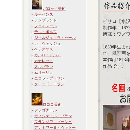
バロック美術
|-
ルーベンス
|-
レンブラント
ピサロ【水
|-
フェルメール
制作年：187
|-
テル・ボルフ
所蔵：ワズ
|-
ジョルジュ・ラトゥール
|-
カラヴァッジョ
1830年生
|-
ベラスケス
れ、風景画
|-
カルロ・ドルチ
本作は187
|-
カナレット
作品です。
|-
スルバラン
|-
ムリーリョ
|-
ニコラ・プッサン
|-
クロード・ロラン
ロココ美術
|-
フラゴナール
|-
ヴィジェ・ル・ブラン
|-
フランソワ・ブーシェ
|-
アントワーヌ・ヴァトー