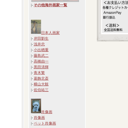
|
-
その他海外画家一覧
日本人画家
|-
岸田劉生
|-
浅井忠
|-
小出楢重
|-
藤島武二
|-
高橋由一
|-
黒田清輝
|-
青木繁
|-
葛飾北斎
|-
横山大観
|-
佐伯祐三
肖像画
|-
肖像画
|-
ペット肖像画