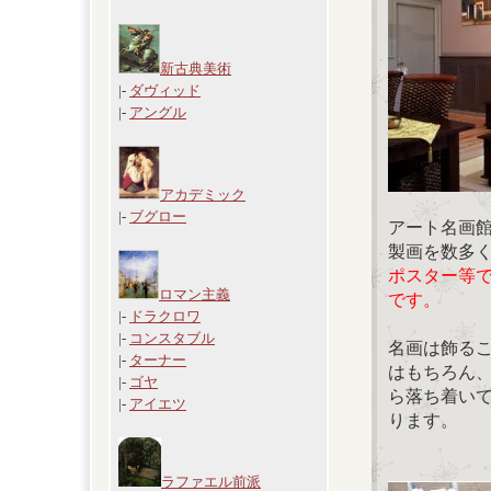
新古典美術
|-
ダヴィッド
|-
アングル
アカデミック
|-
ブグロー
アート名画
製画を数多
ポスター等
ロマン主義
です。
|-
ドラクロワ
|-
コンスタブル
名画は飾る
|-
ターナー
はもちろん
|-
ゴヤ
ら落ち着い
|-
アイエツ
ります。
ラファエル前派