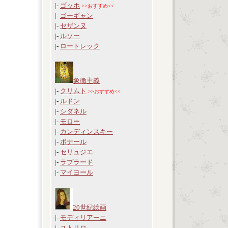
|-
ゴッホ
>>おすすめ<<
|-
ゴーギャン
|-
セザンヌ
|-
ルソー
|-
ロートレック
象徴主義
|-
クリムト
>>おすすめ<<
|-
ルドン
|-
シダネル
|-
モロー
|-
カンディンスキー
|-
ボナール
|-
セリュジエ
|-
ラプラード
|-
マイヨール
20世紀絵画
|-
モディリアーニ
|-
ユトリロ