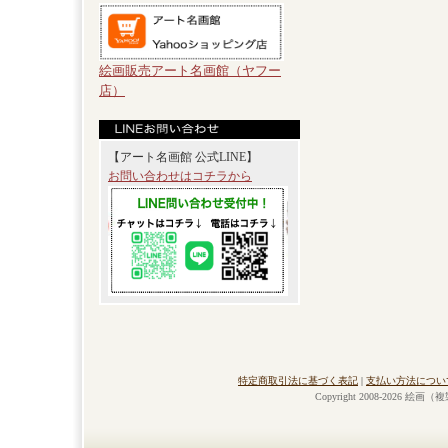
絵画販売アート名画館（ヤフー
店）
【アート名画館 公式LINE】
お問い合わせはコチラから
特定商取引法に基づく表記
|
支払い方法につい
Copyright 2008-2026 絵画