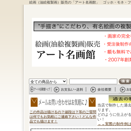
絵画（油絵複製画）販売の「アート名画館」 ゴッホ・モネ・フ
当店で制作した過
ります。
この作品は描けるの？値段は？等のご質問
どのように仕上が
は何でもお気軽にご連絡下さい！どんな作
い！
品でも描けます！
→→実際の制作例