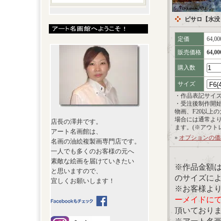
ピサロ【水没
定価
64,0
販売価格
64,0
購入数
サイズ
・作品表記サイ
・受注後制作開
物画、F20以上
場合には通常よ
店長の澤井です。
ます。(※アウト
アート名画館は、
»
オプションの価
名画の油絵複製画専門店です。
一人でも多くのお客様の元へ
素敵な絵画を届けていきたい
※作品金額
と思いますので、
のサイズに
宜しくお願いします！
※お客様よ
ーメイドに
頂いており