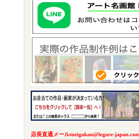
店長直通メールmeigakan@legare-japa