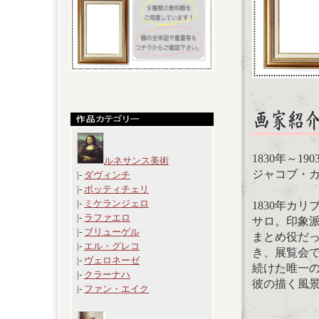
1830年～19
ルネサンス美術
ジャコブ・カミーユ
|-
ダヴィンチ
|-
ボッティチェリ
|-
ミケランジェロ
1830年カ
|-
ラファエロ
サロ。印象派
|-
ブリューゲル
まとめ役だ
|-
エル・グレコ
き、展覧会
|-
ヴェロネーゼ
続けた唯一
|-
クラーナハ
彼の描く風
|-
ファン・エイク