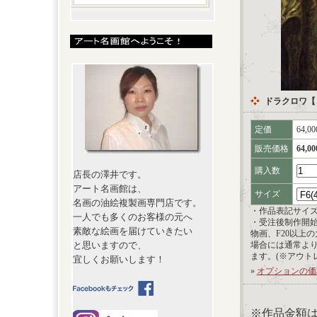
ドラクロワ【
定価
64,0
販売価格
64,0
購入数
店長の澤井です。
アート名画館は、
サイズ
名画の油絵複製画専門店です。
・作品表記サイ
一人でも多くのお客様の元へ
・受注後制作開
素敵な絵画を届けていきたい
物画、F20以上
と思いますので、
場合には通常よ
ます。(※アウト
宜しくお願いします！
»
オプションの価
※作品金額