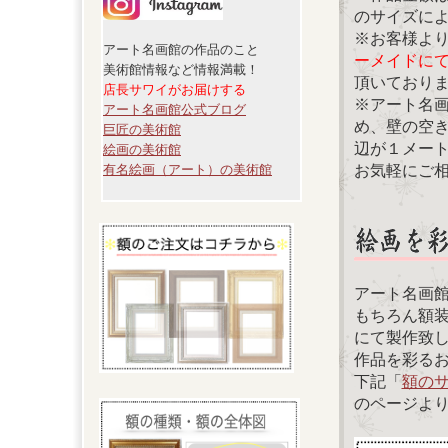
のサイズに
※お客様よ
アート名画館の作品のこと
ーメイドに
美術館情報など情報満載！
頂いており
店長サワイがお届けする
※アート名
アート名画館公式ブログ
め、壁の空
巨匠の美術館
辺が１メー
絵画の美術館
お気軽にご
有名絵画（アート）の美術館
アート名画
もちろん額
にて製作致
作品を彩る
下記「
額の
のページよ