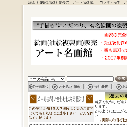
絵画（油絵複製画）販売の「アート名画館」 ゴッホ・モネ・フ
当店で制作した過
ります。
この作品は描けるの？値段は？等のご質問
どのように仕上が
は何でもお気軽にご連絡下さい！どんな作
い！
品でも描けます！
→→実際の制作例