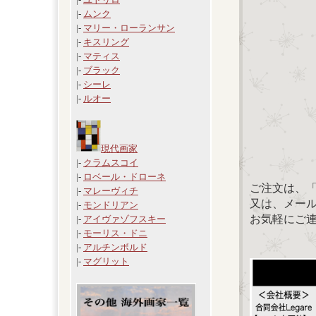
|-
ムンク
|-
マリー・ローランサン
|-
キスリング
|-
マティス
|-
ブラック
|-
シーレ
|-
ルオー
現代画家
|-
クラムスコイ
|-
ロベール・ドローネ
ご注文は、
|-
マレーヴィチ
又は、メール：「
|-
モンドリアン
お気軽にご
|-
アイヴァゾフスキー
|-
モーリス・ドニ
|-
アルチンボルド
|-
マグリット