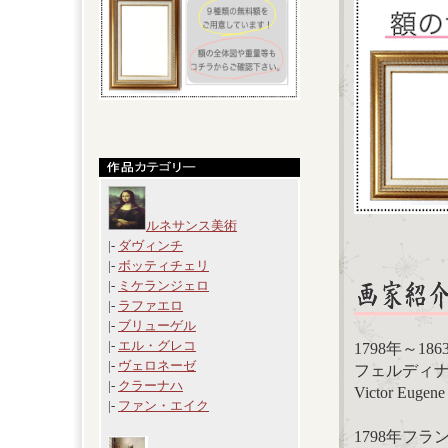
ルネサンス美術
|-
ダヴィンチ
|-
ボッティチェリ
|-
ミケランジェロ
|-
ラファエロ
|-
ブリューゲル
|-
エル・グレコ
1798年～1
|-
ヴェロネーゼ
フェルディナン
|-
クラーナハ
Victor Eugene 
|-
ファン・エイク
1798年フ