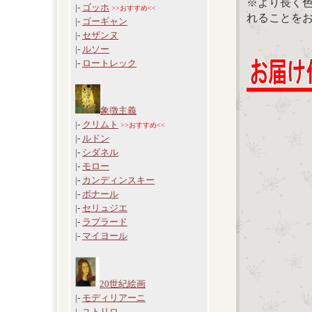
※より長く
|-
ゴッホ
>>おすすめ<<
れることを
|-
ゴーギャン
|-
セザンヌ
|-
ルソー
|-
ロートレック
象徴主義
|-
クリムト
>>おすすめ<<
|-
ルドン
|-
シダネル
|-
モロー
|-
カンディンスキー
|-
ボナール
|-
セリュジエ
|-
ラプラード
|-
マイヨール
20世紀絵画
|-
モディリアーニ
|-
ユトリロ