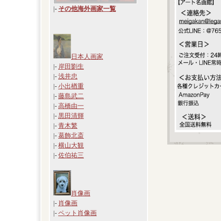
|
-
その他海外画家一覧
日本人画家
|-
岸田劉生
|-
浅井忠
|-
小出楢重
|-
藤島武二
|-
高橋由一
|-
黒田清輝
|-
青木繁
|-
葛飾北斎
|-
横山大観
|-
佐伯祐三
肖像画
|-
肖像画
|-
ペット肖像画