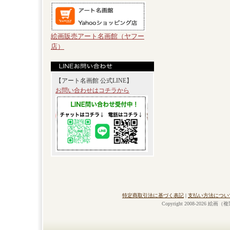
絵画販売アート名画館（ヤフー
店）
【アート名画館 公式LINE】
お問い合わせはコチラから
特定商取引法に基づく表記
|
支払い方法につい
Copyright 2008-2026 絵画