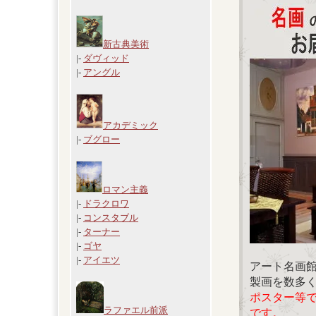
新古典美術
|-
ダヴィッド
|-
アングル
アカデミック
|-
ブグロー
ロマン主義
|-
ドラクロワ
|-
コンスタブル
|-
ターナー
|-
ゴヤ
|-
アイエツ
アート名画
製画を数多
ポスター等
ラファエル前派
です。