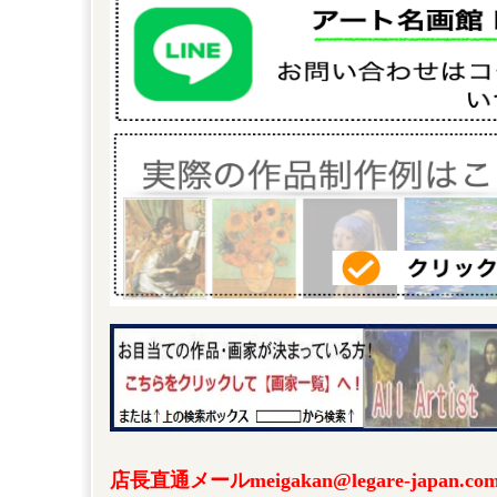
店長直通メールmeigakan@legare-japa