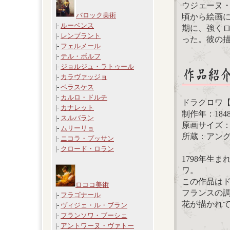
ウジェーヌ・
バロック美術
頃から絵画
|-
ルーベンス
期に、強く
|-
レンブラント
った。彼の
|-
フェルメール
|-
テル・ボルフ
|-
ジョルジュ・ラトゥール
|-
カラヴァッジョ
|-
ベラスケス
|-
カルロ・ドルチ
ドラクロワ
|-
カナレット
制作年：1848
|-
スルバラン
原画サイズ： 1
|-
ムリーリョ
所蔵：アン
|-
ニコラ・プッサン
|-
クロード・ロラン
1798年生
ワ。
この作品は
ロココ美術
フランスの
|-
フラゴナール
花が描かれ
|-
ヴィジェ・ル・ブラン
|-
フランソワ・ブーシェ
|-
アントワーヌ・ヴァトー