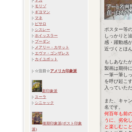
|-
ドガ
|-
モリゾ
|-
ギヨマン
|-
マネ
|-
ピサロ
ポスター等
|-
シスレー
しっかりと
|-
ホイッスラー
|-
ブーダン
感・躍動感
|-
メアリー・カサット
近づくとほ
|-
エヴァ・ゴンザレス
|-
カイユボット
もしあなた
製画は期待
|- ☆注目☆
アメリカ印象派
一筆一筆し
を呼び起こ
入っていた
新印象派
|-
スーラ
また、キャ
|-
シニャック
名です。
何百年も前
うに、劣化
後期印象派(ポスト印象
と楽しむこ
派)