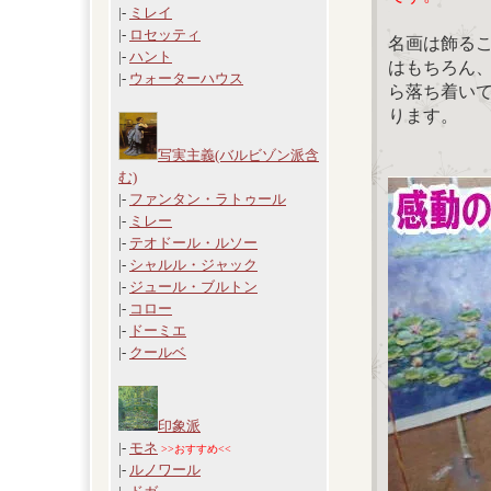
|-
ミレイ
|-
ロセッティ
名画は飾る
|-
ハント
はもちろん
|-
ウォーターハウス
ら落ち着い
ります。
写実主義(バルビゾン派含
む)
|-
ファンタン・ラトゥール
|-
ミレー
|-
テオドール・ルソー
|-
シャルル・ジャック
|-
ジュール・ブルトン
|-
コロー
|-
ドーミエ
|-
クールベ
印象派
|-
モネ
>>おすすめ<<
|-
ルノワール