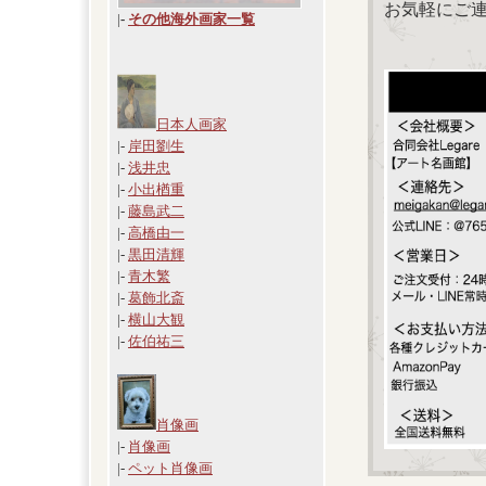
お気軽にご
|
-
その他海外画家一覧
日本人画家
|-
岸田劉生
|-
浅井忠
|-
小出楢重
|-
藤島武二
|-
高橋由一
|-
黒田清輝
|-
青木繁
|-
葛飾北斎
|-
横山大観
|-
佐伯祐三
肖像画
|-
肖像画
|-
ペット肖像画