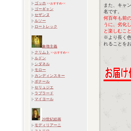
|-
ゴッホ
>>おすすめ<<
また、キャ
|-
ゴーギャン
名です。
|-
セザンヌ
何百年も前
|-
ルソー
うに、劣化
|-
ロートレック
と楽しむこ
※より長く
れることを
象徴主義
|-
クリムト
>>おすすめ<<
|-
ルドン
|-
シダネル
|-
モロー
|-
カンディンスキー
|-
ボナール
|-
セリュジエ
|-
ラプラード
|-
マイヨール
20世紀絵画
|-
モディリアーニ
|-
ユトリロ