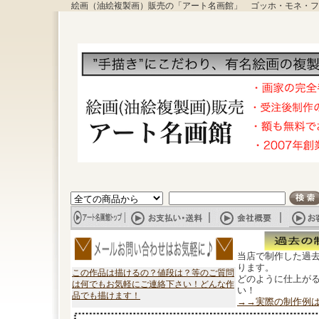
絵画（油絵複製画）販売の「アート名画館」 ゴッホ・モネ・フ
当店で制作した過
ります。
この作品は描けるの？値段は？等のご質問
どのように仕上が
は何でもお気軽にご連絡下さい！どんな作
い！
品でも描けます！
→→実際の制作例