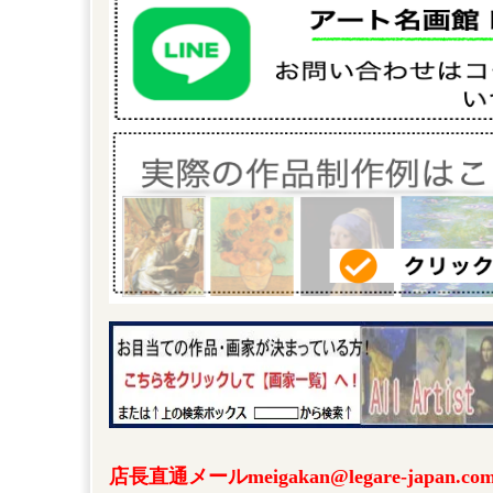
店長直通メールmeigakan@legare-japa