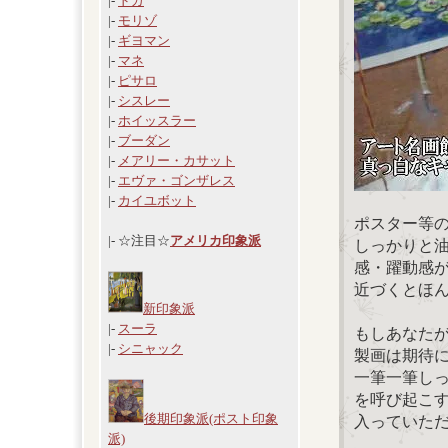
|-
ドガ
|-
モリゾ
|-
ギヨマン
|-
マネ
|-
ピサロ
|-
シスレー
|-
ホイッスラー
|-
ブーダン
|-
メアリー・カサット
|-
エヴァ・ゴンザレス
|-
カイユボット
ポスター等
|- ☆注目☆
アメリカ印象派
しっかりと
感・躍動感
近づくとほ
新印象派
|-
スーラ
もしあなた
|-
シニャック
製画は期待
一筆一筆し
を呼び起こ
後期印象派(ポスト印象
入っていた
派)