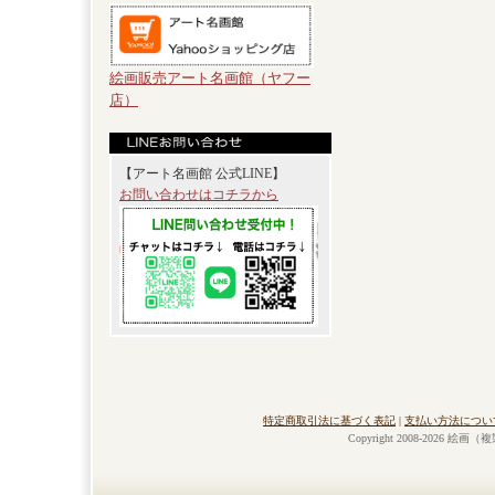
絵画販売アート名画館（ヤフー
店）
【アート名画館 公式LINE】
お問い合わせはコチラから
特定商取引法に基づく表記
|
支払い方法につい
Copyright 2008-2026 絵画