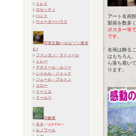
|-
ミレイ
|-
ロセッティ
|-
ハント
アート名画
|-
ウォーターハウス
製画を数多
ポスター等
です。
写実主義(バルビゾン派含
む)
名画は飾る
|-
ファンタン・ラトゥール
はもちろん
|-
ミレー
ら落ち着い
|-
テオドール・ルソー
ります。
|-
シャルル・ジャック
|-
ジュール・ブルトン
|-
コロー
|-
ドーミエ
|-
クールベ
印象派
|-
モネ
>>おすすめ<<
|-
ルノワール