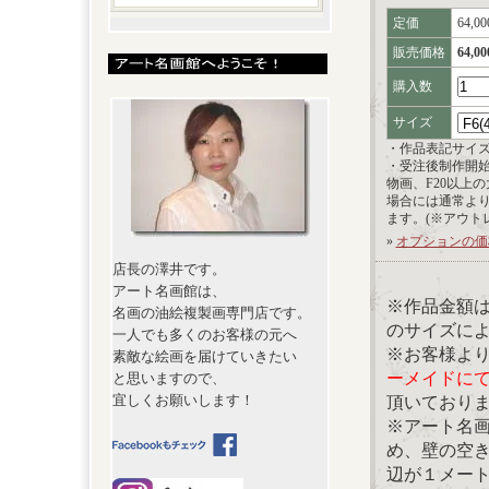
定価
64,0
販売価格
64,0
購入数
サイズ
・作品表記サイ
・受注後制作開
物画、F20以上
場合には通常よ
ます。(※アウト
»
オプションの価
店長の澤井です。
アート名画館は、
※作品金額
名画の油絵複製画専門店です。
のサイズに
一人でも多くのお客様の元へ
※お客様よ
素敵な絵画を届けていきたい
ーメイドに
と思いますので、
宜しくお願いします！
頂いており
※アート名
め、壁の空
辺が１メー