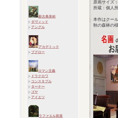
原画サイズ：38 
所蔵：個人
新古典美術
本作はクー
|-
ダヴィッド
秋の森林の
|-
アングル
アカデミック
|-
ブグロー
ロマン主義
|-
ドラクロワ
|-
コンスタブル
|-
ターナー
|-
ゴヤ
|-
アイエツ
ラファエル前派