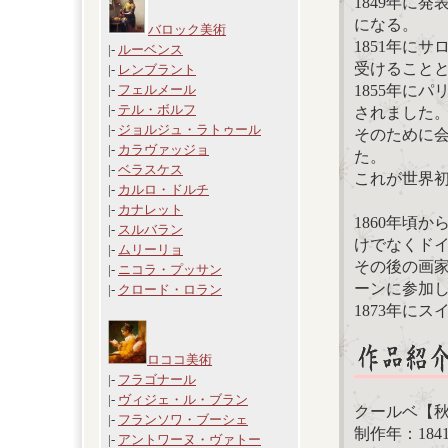
1849年に
になる。
バロック美術
1851年に
|-
ルーベンス
受けること
|-
レンブラント
1855年に
|-
フェルメール
|-
テル・ボルフ
されました
|-
ジョルジュ・ラトゥール
そのために会
|-
カラヴァッジョ
た。
|-
ベラスケス
これが世界
|-
カルロ・ドルチ
|-
カナレット
1860年頃
|-
スルバラン
けでなくド
|-
ムリーリョ
その後の画家
|-
ニコラ・プッサン
ーンに参加
|-
クロード・ロラン
1873年に
ロココ美術
|-
フラゴナール
|-
ヴィジェ・ル・ブラン
クールベ【
|-
フランソワ・ブーシェ
制作年：184
|-
アントワーヌ・ヴァトー