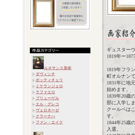
ギュスターヴ・ク
1819年ー1
ルネサンス美術
1819年フ
|-
ダヴィンチ
町オルナン
|-
ボッティチェリ
1831年に
|-
ミケランジェロ
始めます。
|-
ラファエロ
1839年2
|-
ブリューゲル
部に入学し
|-
エル・グレコ
クールベは
|-
ヴェロネーゼ
す。
|-
クラーナハ
1844年2
|-
ファン・エイク
入選。