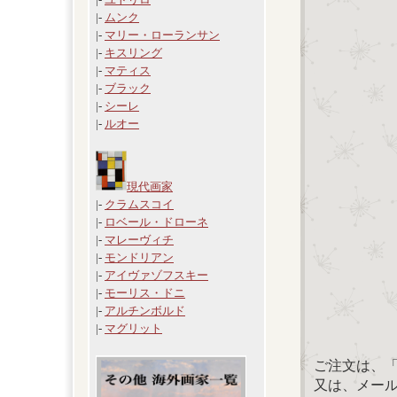
|-
ムンク
|-
マリー・ローランサン
|-
キスリング
|-
マティス
|-
ブラック
|-
シーレ
|-
ルオー
現代画家
|-
クラムスコイ
|-
ロベール・ドローネ
|-
マレーヴィチ
|-
モンドリアン
|-
アイヴァゾフスキー
|-
モーリス・ドニ
|-
アルチンボルド
|-
マグリット
ご注文は、
又は、メール：「