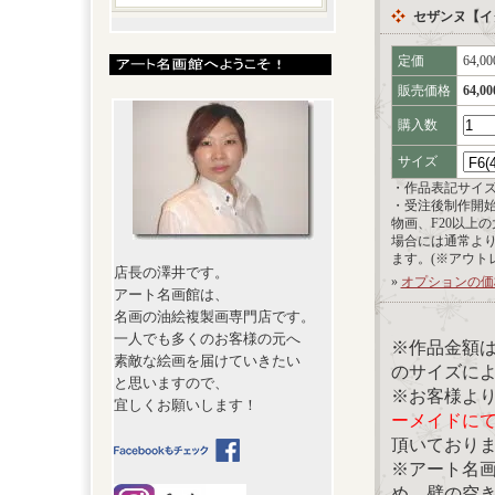
セザンヌ【イ
定価
64,0
販売価格
64,0
購入数
サイズ
・作品表記サイ
・受注後制作開
物画、F20以上
場合には通常よ
ます。(※アウト
店長の澤井です。
»
オプションの価
アート名画館は、
名画の油絵複製画専門店です。
一人でも多くのお客様の元へ
※作品金額
素敵な絵画を届けていきたい
のサイズに
と思いますので、
※お客様よ
宜しくお願いします！
ーメイドに
頂いており
※アート名
め、壁の空