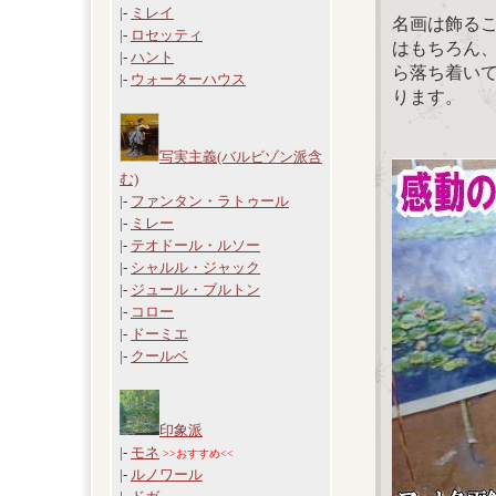
|-
ミレイ
名画は飾る
|-
ロセッティ
はもちろん
|-
ハント
ら落ち着い
|-
ウォーターハウス
ります。
写実主義(バルビゾン派含
む)
|-
ファンタン・ラトゥール
|-
ミレー
|-
テオドール・ルソー
|-
シャルル・ジャック
|-
ジュール・ブルトン
|-
コロー
|-
ドーミエ
|-
クールベ
印象派
|-
モネ
>>おすすめ<<
|-
ルノワール