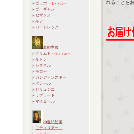
れることを
|-
ゴッホ
>>おすすめ<<
|-
ゴーギャン
|-
セザンヌ
|-
ルソー
|-
ロートレック
象徴主義
|-
クリムト
>>おすすめ<<
|-
ルドン
|-
シダネル
|-
モロー
|-
カンディンスキー
|-
ボナール
|-
セリュジエ
|-
ラプラード
|-
マイヨール
20世紀絵画
|-
モディリアーニ
|-
ユトリロ