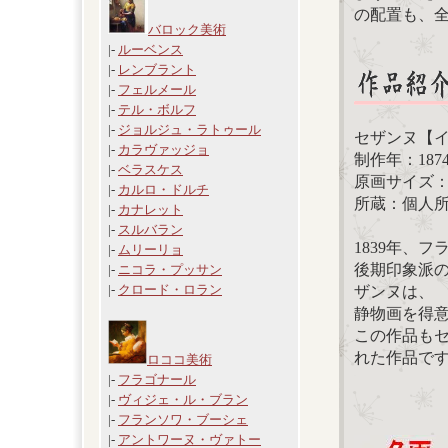
の配置も、
バロック美術
|-
ルーベンス
|-
レンブラント
|-
フェルメール
|-
テル・ボルフ
|-
ジョルジュ・ラトゥール
セザンヌ【
|-
カラヴァッジョ
制作年：187
|-
ベラスケス
原画サイズ：41
|-
カルロ・ドルチ
所蔵：個人
|-
カナレット
|-
スルバラン
1839年、
|-
ムリーリョ
後期印象派
|-
ニコラ・プッサン
|-
クロード・ロラン
ザンヌは、
静物画を得
この作品も
れた作品で
ロココ美術
|-
フラゴナール
|-
ヴィジェ・ル・ブラン
|-
フランソワ・ブーシェ
|-
アントワーヌ・ヴァトー