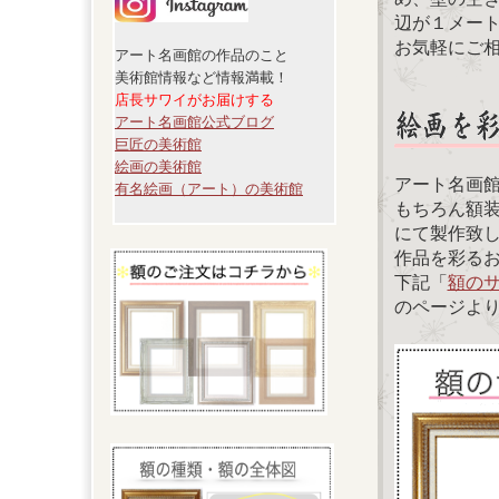
辺が１メー
お気軽にご
アート名画館の作品のこと
美術館情報など情報満載！
店長サワイがお届けする
アート名画館公式ブログ
巨匠の美術館
絵画の美術館
アート名画
有名絵画（アート）の美術館
もちろん額
にて製作致
作品を彩る
下記「
額の
のページよ