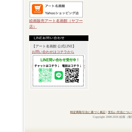
絵画販売アート名画館（ヤフー
店）
【アート名画館 公式LINE】
お問い合わせはコチラから
特定商取引法に基づく表記
|
支払い方法につい
Copyright 2008-2026 絵画