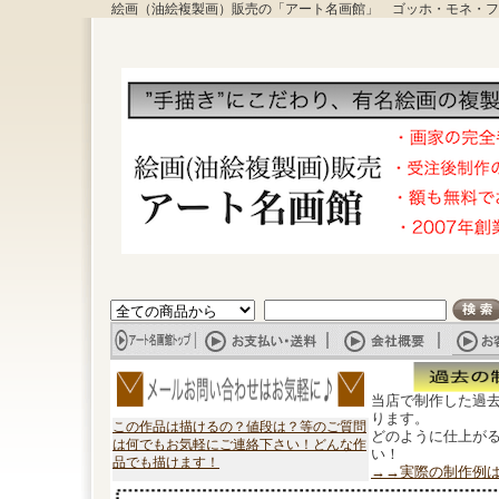
絵画（油絵複製画）販売の「アート名画館」 ゴッホ・モネ・フ
当店で制作した過
ります。
この作品は描けるの？値段は？等のご質問
どのように仕上が
は何でもお気軽にご連絡下さい！どんな作
い！
品でも描けます！
→→実際の制作例