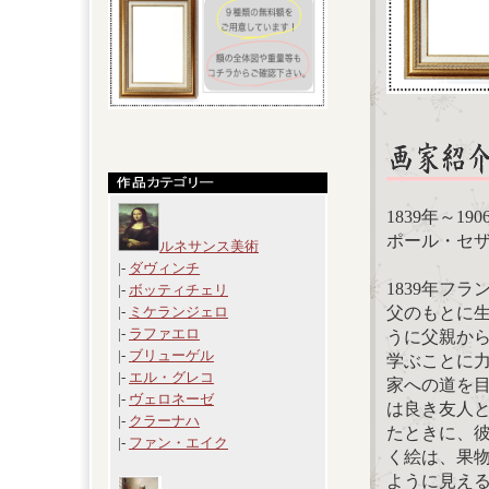
1839年～19
ポール・セザンヌ(
ルネサンス美術
|-
ダヴィンチ
1839年フ
|-
ボッティチェリ
父のもとに
|-
ミケランジェロ
|-
ラファエロ
うに父親か
|-
ブリューゲル
学ぶことに力
|-
エル・グレコ
家への道を
|-
ヴェロネーゼ
は良き友人
|-
クラーナハ
たときに、
|-
ファン・エイク
く絵は、果
ように見え