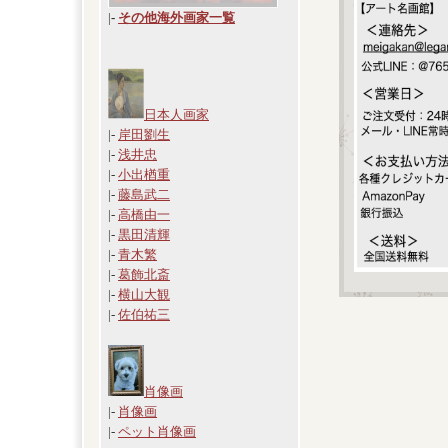
|
-
その他海外画家一覧
日本人画家
|-
岸田劉生
|-
浅井忠
|-
小出楢重
|-
藤島武二
|-
高橋由一
|-
黒田清輝
|-
青木繁
|-
葛飾北斎
|-
横山大観
|-
佐伯祐三
肖像画
|-
肖像画
|-
ペット肖像画