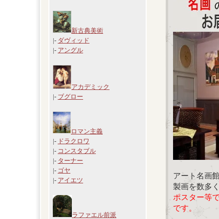
新古典美術
|-
ダヴィッド
|-
アングル
アカデミック
|-
ブグロー
ロマン主義
|-
ドラクロワ
|-
コンスタブル
|-
ターナー
|-
ゴヤ
アート名画
|-
アイエツ
製画を数多
ポスター等
です。
ラファエル前派