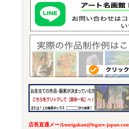
店長直通メールmeigakan@legare-japa