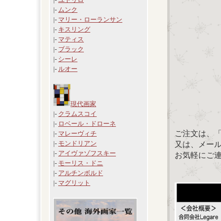
|-
ムンク
|-
マリー・ローランサン
|-
キスリング
|-
マティス
|-
ブラック
|-
シーレ
|-
ルオー
現代画家
|-
クラムスコイ
|-
ロベール・ドローネ
ご注文は、
|-
マレーヴィチ
|-
モンドリアン
又は、メール：「
|-
アイヴァゾフスキー
お気軽にご
|-
モーリス・ドニ
|-
アルチンボルド
|-
マグリット