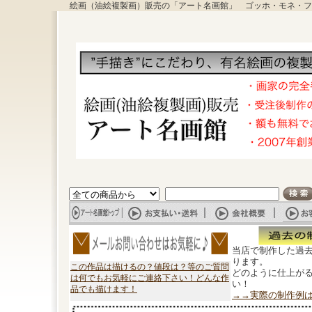
絵画（油絵複製画）販売の「アート名画館」 ゴッホ・モネ・フ
当店で制作した過
ります。
この作品は描けるの？値段は？等のご質問
どのように仕上が
は何でもお気軽にご連絡下さい！どんな作
い！
品でも描けます！
→→実際の制作例