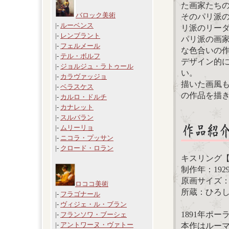
た画家たち
バロック美術
そのパリ派
|-
ルーベンス
リ派のリー
|-
レンブラント
パリ派の画
|-
フェルメール
な色合いの
|-
テル・ボルフ
デザイン的
|-
ジョルジュ・ラトゥール
い。
|-
カラヴァッジョ
描いた画風
|-
ベラスケス
の作品を描
|-
カルロ・ドルチ
|-
カナレット
|-
スルバラン
|-
ムリーリョ
|-
ニコラ・プッサン
|-
クロード・ロラン
キスリング
制作年：192
原画サイズ：81
ロココ美術
所蔵：ひろ
|-
フラゴナール
|-
ヴィジェ・ル・ブラン
1891年ポ
|-
フランソワ・ブーシェ
|-
アントワーヌ・ヴァトー
本作はルー