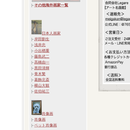
|
-
その他海外画家一覧
日本人画家
|-
岸田劉生
|-
浅井忠
|-
小出楢重
|-
藤島武二
|-
高橋由一
|-
黒田清輝
|-
青木繁
|-
葛飾北斎
|-
横山大観
|-
佐伯祐三
肖像画
|-
肖像画
|-
ペット肖像画