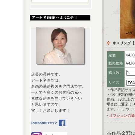
キスリング【
定価
64,0
販売価格
64,0
購入数
店長の澤井です。
アート名画館は、
サイズ
名画の油絵複製画専門店です。
・作品表記サイ
一人でも多くのお客様の元へ
・受注後制作開
素敵な絵画を届けていきたい
物画、F20以上
と思いますので、
場合には通常よ
ます。(※アウト
宜しくお願いします！
»
オプションの価
※作品金額