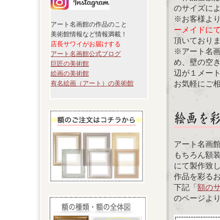
のサイズに
※お客様よ
アート名画館の作品のこと
ーメイドに
美術館情報など情報満載！
頂いており
店長サワイがお届けする
※アート名
アート名画館公式ブログ
め、壁の空
巨匠の美術館
辺が１メー
絵画の美術館
お気軽にご
有名絵画（アート）の美術館
アート名画
もちろん額
にて製作致
作品を彩る
下記「
額の
のページよ