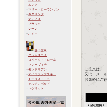
|-
ムンク
|-
マリー・ローランサン
|-
キスリング
|-
マティス
|-
ブラック
|-
シーレ
|-
ルオー
現代画家
|-
クラムスコイ
|-
ロベール・ドローネ
|-
マレーヴィチ
ご注文は、
|-
モンドリアン
又は、メール：「
|-
アイヴァゾフスキー
|-
モーリス・ドニ
お気軽にご
|-
アルチンボルド
|-
マグリット