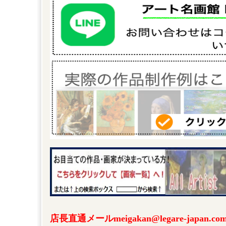
店長直通メールmeigakan@legare-japa