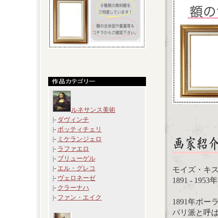
ルネサンス美術
|-
ダヴィンチ
|-
ボッティチェリ
|-
ミケランジェロ
|-
ラファエロ
|-
ブリューゲル
|-
エル・グレコ
モイズ・キスリング
|-
ヴェロネーゼ
1891 - 19
|-
クラーナハ
|-
ファン・エイク
1891年ポ
パリ派と呼ば