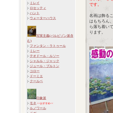
|-
ミレイ
です。
|-
ロセッティ
|-
ハント
名画は飾る
|-
ウォーターハウス
はもちろん
ら落ち着い
ります。
写実主義(バルビゾン派含
む)
|-
ファンタン・ラトゥール
|-
ミレー
|-
テオドール・ルソー
|-
シャルル・ジャック
|-
ジュール・ブルトン
|-
コロー
|-
ドーミエ
|-
クールベ
印象派
|-
モネ
>>おすすめ<<
|-
ルノワール