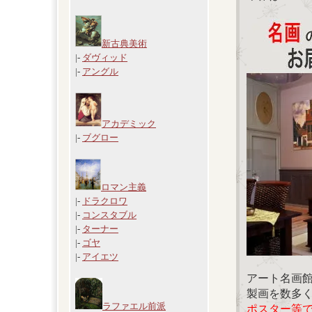
新古典美術
|-
ダヴィッド
|-
アングル
アカデミック
|-
ブグロー
ロマン主義
|-
ドラクロワ
|-
コンスタブル
|-
ターナー
|-
ゴヤ
|-
アイエツ
アート名画
製画を数多
ラファエル前派
ポスター等