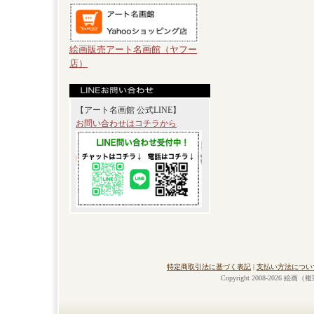
絵画販売アート名画館（ヤフー
店）
【アート名画館 公式LINE】
お問い合わせはコチラから
特定商取引法に基づく表記
|
支払い方法につい
Copyright 2008-2026 絵画