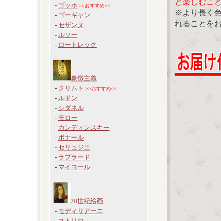
と楽しむこ
|-
ゴッホ
>>おすすめ<<
※より長く
|-
ゴーギャン
れることを
|-
セザンヌ
|-
ルソー
|-
ロートレック
象徴主義
|-
クリムト
>>おすすめ<<
|-
ルドン
|-
シダネル
|-
モロー
|-
カンディンスキー
|-
ボナール
|-
セリュジエ
|-
ラプラード
|-
マイヨール
20世紀絵画
|-
モディリアーニ
|-
ユトリロ