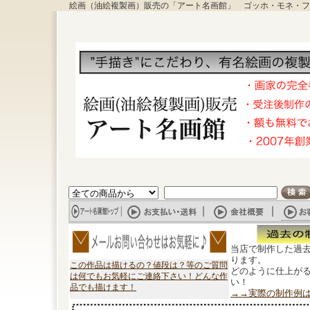
絵画（油絵複製画）販売の「アート名画館」 ゴッホ・モネ・フ
当店で制作した過
ります。
この作品は描けるの？値段は？等のご質問
どのように仕上が
は何でもお気軽にご連絡下さい！どんな作
い！
品でも描けます！
→→実際の制作例