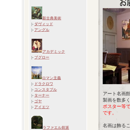
新古典美術
|-
ダヴィッド
|-
アングル
アカデミック
|-
ブグロー
ロマン主義
|-
ドラクロワ
|-
コンスタブル
アート名画
|-
ターナー
製画を数多
|-
ゴヤ
ポスター等
|-
アイエツ
です。
名画は飾る
ラファエル前派