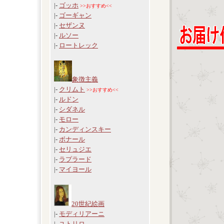
|-
ゴッホ
>>おすすめ<<
|-
ゴーギャン
|-
セザンヌ
|-
ルソー
|-
ロートレック
象徴主義
|-
クリムト
>>おすすめ<<
|-
ルドン
|-
シダネル
|-
モロー
|-
カンディンスキー
|-
ボナール
|-
セリュジエ
|-
ラプラード
|-
マイヨール
20世紀絵画
|-
モディリアーニ
|-
ユトリロ