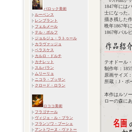
1847年に
バロック美術
士になった
|-
ルーベンス
描き残した
|-
レンブラント
晩年1867
|-
フェルメール
1867年バ
|-
テル・ボルフ
|-
ジョルジュ・ラトゥール
|-
カラヴァッジョ
|-
ベラスケス
|-
カルロ・ドルチ
テオドール
|-
カナレット
|-
スルバラン
制作年：185
|-
ムリーリョ
原画サイズ：90.
|-
ニコラ・プッサン
所蔵：J・ポ
|-
クロード・ロラン
本作はルソ
ローの森に
ロココ美術
|-
フラゴナール
|-
ヴィジェ・ル・ブラン
|-
フランソワ・ブーシェ
|-
アントワーヌ・ヴァトー