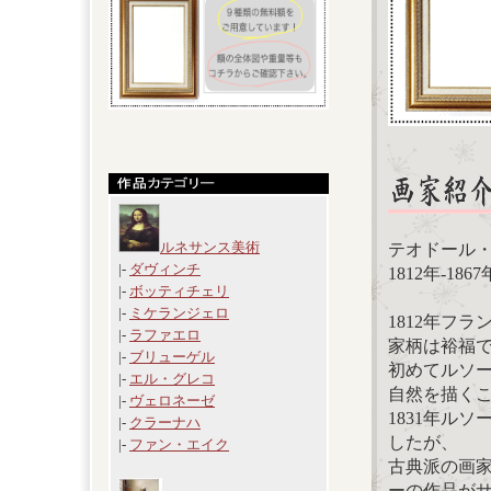
ルネサンス美術
テオドール・ルソー
|-
ダヴィンチ
1812年-18
|-
ボッティチェリ
|-
ミケランジェロ
1812年フ
|-
ラファエロ
家柄は裕福
|-
ブリューゲル
初めてルソー
|-
エル・グレコ
自然を描く
|-
ヴェロネーゼ
1831年ル
|-
クラーナハ
したが、
|-
ファン・エイク
古典派の画家
ーの作品が