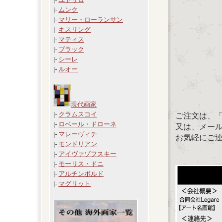
|-
ムンク
|-
マリー・ローランサン
|-
キスリング
|-
マティス
|-
ブラック
|-
シーレ
|-
ルオー
現代画家
|-
クラムスコイ
ご注文は、
|-
ロベール・ドローネ
又は、メール：「
|-
マレーヴィチ
お気軽にご
|-
モンドリアン
|-
アイヴァゾフスキー
|-
モーリス・ドニ
|-
アルチンボルド
|-
マグリット