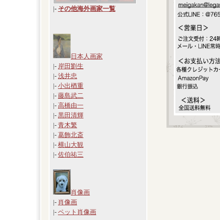
|
-
その他海外画家一覧
日本人画家
|-
岸田劉生
|-
浅井忠
|-
小出楢重
|-
藤島武二
|-
高橋由一
|-
黒田清輝
|-
青木繁
|-
葛飾北斎
|-
横山大観
|-
佐伯祐三
肖像画
|-
肖像画
|-
ペット肖像画