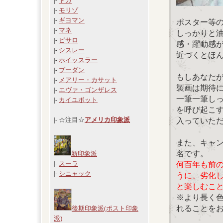
|-
ドガ
|-
モリゾ
|-
ギヨマン
ポスター等
|-
マネ
しっかりと
|-
ピサロ
感・躍動感
|-
シスレー
近づくとほ
|-
ホイッスラー
|-
ブーダン
もしあなた
|-
メアリー・カサット
製画は期待
|-
エヴァ・ゴンザレス
一筆一筆し
|-
カイユボット
を呼び起こ
|- ☆注目☆
アメリカ印象派
入っていた
また、キャ
名です。
新印象派
|-
スーラ
何百年も前
|-
シニャック
うに、劣化
と楽しむこ
※より長く
れることを
後期印象派(ポスト印象
派)