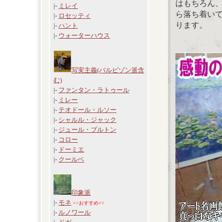
はもちろん
|-
ミレイ
ら落ち着い
|-
ロセッティ
ります。
|-
ハント
|-
ウォーターハウス
写実主義(バルビゾン派含
む)
|-
ファンタン・ラトゥール
|-
ミレー
|-
テオドール・ルソー
|-
シャルル・ジャック
|-
ジュール・ブルトン
|-
コロー
|-
ドーミエ
|-
クールベ
印象派
|-
モネ
>>おすすめ<<
|-
ルノワール