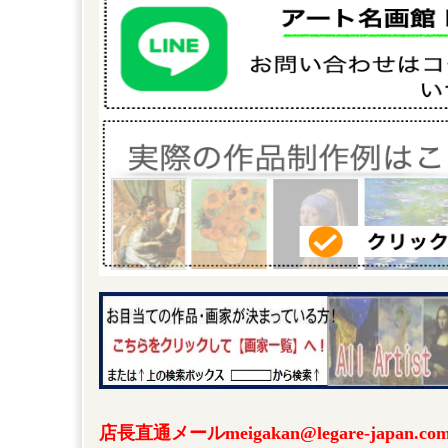
店長直通メールmeigakan@legare-japa