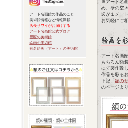
※アート名
め、壁の空
辺が１メー
アート名画館の作品のこと
美術館情報など情報満載！
お気軽にご
店長サワイがお届けする
アート名画館公式ブログ
巨匠の美術館
絵画の美術館
有名絵画（アート）の美術館
アート名画
もちろん額
にて製作致
作品を彩る
下記「
額の
のページよ