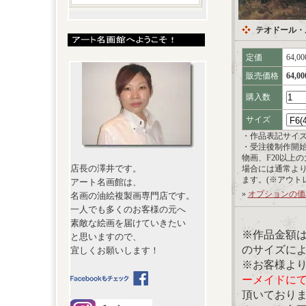
テオドール・
定価
64,0
販売価格
64,0
購入数
サイズ
・作品表記サイ
・受注後制作開
物画、F20以上
店長の澤井です。
場合には通常よ
ます。(※アウト
アート名画館は、
»
オプションの価
名画の油絵複製画専門店です。
一人でも多くのお客様の元へ
素敵な絵画を届けていきたい
※作品金額
と思いますので、
のサイズに
宜しくお願いします！
※お客様よ
ーメイドに
頂いており