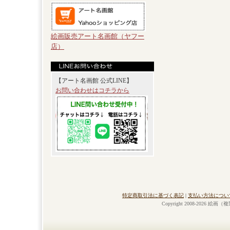
絵画販売アート名画館（ヤフー
店）
【アート名画館 公式LINE】
お問い合わせはコチラから
特定商取引法に基づく表記
|
支払い方法につい
Copyright 2008-2026 絵画