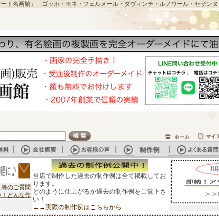
アート名画館」 ゴッホ・モネ・フェルメール・ダヴィンチ・ルノワール・セザンヌ
当店で制作した過去の制作例は全て掲載してお
ります。
？等のご質問
どのように仕上がるか過去の制作例をご覧下さ
い！どんな作
い！
→→実際の制作例はこちらから