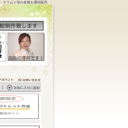
・クリムト等の名画を通信販売