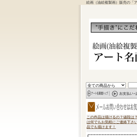
絵画（油絵複製画）販売の「
この作品は描けるの？値段は
は何でもお気軽にご連絡下さ
品でも描けます！