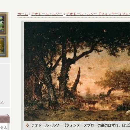
ホーム
»
テオドール・ルソー
»
テオドール・ルソー【フォンテーヌブロ
＜
テオドール・ルソー【フォンテーヌブローの森のはずれ、日没
ません