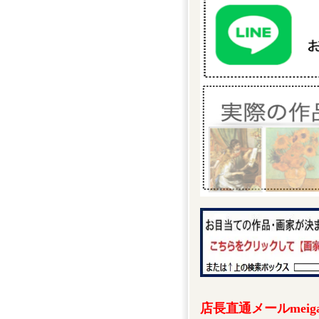
店長直通メールmeigak