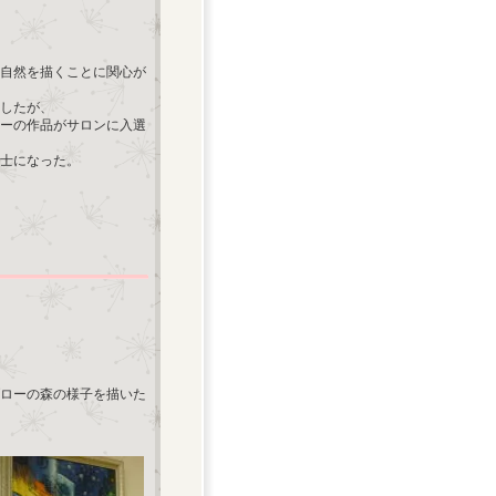
ら自然を描くことに関心が
選したが、
ソーの作品がサロンに入選
同士になった。
ローの森の様子を描いた