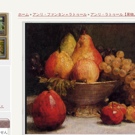
ホーム
»
アンリ・ファンタン＝ラトゥール
»
アンリ・ラトゥール【果物
＜
ません