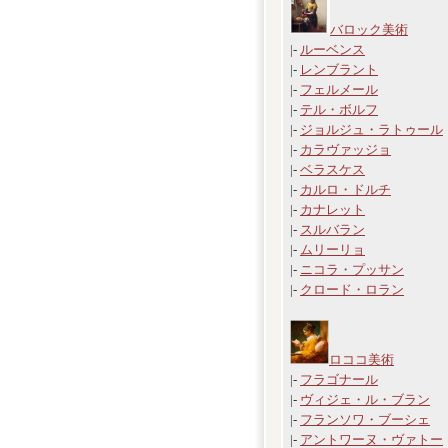
バロック美術
|-
ルーベンス
|-
レンブラント
|-
フェルメール
|-
テル・ボルフ
|-
ジョルジュ・ラトゥール
|-
カラヴァッジョ
|-
ベラスケス
|-
カルロ・ドルチ
|-
カナレット
|-
スルバラン
|-
ムリーリョ
|-
ニコラ・プッサン
|-
クロード・ロラン
ロココ美術
|-
フラゴナール
|-
ヴィジェ・ル・ブラン
|-
フランソワ・ブーシェ
|-
アントワーヌ・ヴァトー