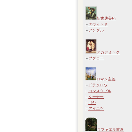
新古典美術
|-
ダヴィッド
|-
アングル
アカデミック
|-
ブグロー
ロマン主義
|-
ドラクロワ
|-
コンスタブル
|-
ターナー
|-
ゴヤ
|-
アイエツ
ラファエル前派