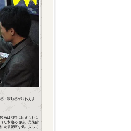
感・躍動感が味わえま
製画は期待に応えられな
れた本物の油絵、美術館
油絵複製画を気に入って