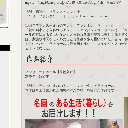
mg src="//img10.shop-pro.jp/PA01047/075/etc/z1.gif" alt="画家紹介">
1836～1904年 フランス・ロマン派
アンリ・ファンタン＝ラトゥール（Henri Fantin-Latour）
1836年フランス生まれのアンリ・ファンタン＝ラトゥール。
「花の画家」と言われるアンリ・ファンタン＝ラトゥールは、「薔
ールの右に出る者はいない」と言われるほど非常に美しく花を描く
は、家族や仲間をモデルにした肖像画を多く描いていた。当時、静
くなかった中、ラトゥールは静物画で成功し、ロイヤル・アカデミ
るようになった。
アンリ・ラトゥール【果物入れ】
制作年：1857年
1836年フランス生まれのアンリ・ファンタン＝ラトゥール。
本作は卓上に置かれた葡萄や洋梨の様子を描いた作品です。