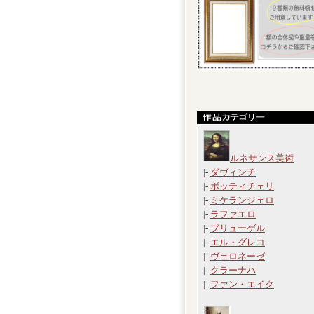
ルネサンス美術
|-
ダヴィンチ
|-
ボッティチェリ
|-
ミケランジェロ
|-
ラファエロ
|-
ブリューゲル
|-
エル・グレコ
|-
ヴェロネーゼ
|-
クラーナハ
|-
ファン・エイク