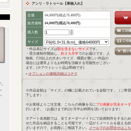
アンリ・ラトゥール【果物入れ】
定価
64,000円(税込70,400円)
販売価格
64,000円(税込70,400円)
購入数
サイズ
・作品表記サイズは
額を含まないサイズ
です。
・受注後制作開始し、
約２カ月半
でのお届けです。人
物画、F20以上の大きいサイズ、構図が難しい作品の
場合には通常よりもお時間を頂戴する可能性がござい
ます。(※アウトレット品は即納です)
»
オプションの価格詳細はコチラ
す。
へ
※作品金額は「サイズ」の欄に記載されている金額です。（ご希望
下します）
い
※お客様よりご注文後、こちらの画像を元に
プロ画家が完全オーダ
行います。（お届けまで約2か月半お時間を頂いております）
※アート名画館では、全てオーダーメイドにて絵画制作をするため
せた作品を納品することも可能です。一辺が１メートルを超える絵
ざいますので、お気軽にご相談下さい。
メールでのお問合せはこち