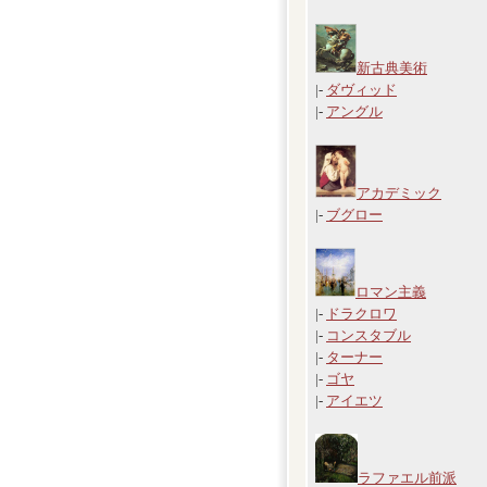
新古典美術
|-
ダヴィッド
|-
アングル
アカデミック
|-
ブグロー
ロマン主義
|-
ドラクロワ
|-
コンスタブル
|-
ターナー
|-
ゴヤ
|-
アイエツ
ラファエル前派