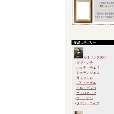
ルネサンス美術
|-
ダヴィンチ
|-
ボッティチェリ
|-
ミケランジェロ
|-
ラファエロ
|-
ブリューゲル
|-
エル・グレコ
|-
ヴェロネーゼ
|-
クラーナハ
|-
ファン・エイク