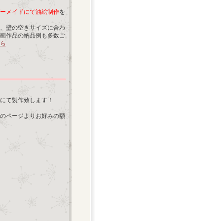
ーメイドにて油絵制作
を
、壁の空きサイズに合わ
画作品の納品例も多数ご
ら
にて製作致します！
のページよりお好みの額