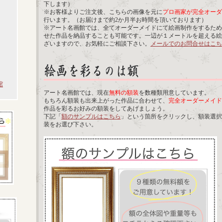
下します）
※お客様よりご注文後、こちらの画像を元に
プロ画家が完全オーダ
行います。（お届けまで約2か月半お時間を頂いております）
※アート名画館では、全てオーダーメイドにて絵画制作をするため
せた作品を納品することも可能です。一辺が１メートルを超える絵
ざいますので、お気軽にご相談下さい。
メールでのお問合せはこち
館
アート名画館では、現在
無料の額装
を数種類用意しています。
もちろん額装も出来上がった作品に合わせて、
完全オーダーメイド
作品を彩るお好みの額装をしてあげましょう。
下記「
額のサンプルはこちら
」という箇所をクリックし、額装選択
装をお選び下さい。