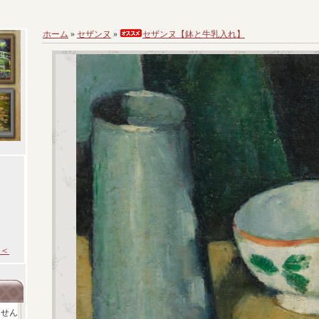
ホーム
»
セザンヌ
»
セザンヌ【鉢と牛乳入れ】
＜
ません