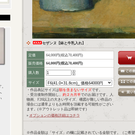
セザンヌ【鉢と牛乳入れ】
定価
64,000円(税込70,400円)
販売価格
64,000円(税込70,400円)
購入数
サイズ
す。
・作品表記サイズは
額を含まないサイズ
です。
へ
・受注後制作開始し、
約２カ月半
でのお届けです。人
い
物画、F20以上の大きいサイズ、構図が難しい作品の
場合には通常よりもお時間を頂戴する可能性がござい
ます。(※アウトレット品は即納です)
»
オプションの価格詳細はコチラ
※作品金額は「サイズ」の欄に記載されている金額です。（ご希望