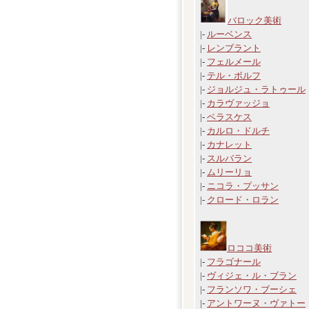
バロック美術
|-
ルーベンス
|-
レンブラント
|-
フェルメール
|-
テル・ボルフ
|-
ジョルジュ・ラトゥール
|-
カラヴァッジョ
|-
ベラスケス
|-
カルロ・ドルチ
|-
カナレット
|-
スルバラン
|-
ムリーリョ
|-
ニコラ・プッサン
|-
クロード・ロラン
ロココ美術
|-
フラゴナール
|-
ヴィジェ・ル・ブラン
|-
フランソワ・ブーシェ
|-
アントワーヌ・ヴァトー