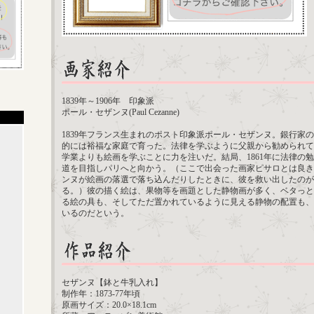
1839年～1906年 印象派
ポール・セザンヌ(Paul Cezanne)
1839年フランス生まれのポスト印象派ポール・セザンヌ。銀行家
的には裕福な家庭で育った。法律を学ぶように父親から勧められて
学業よりも絵画を学ぶことに力を注いだ。結局、1861年に法律の
道を目指しパリへと向かう。（ここで出会った画家ピサロとは良き
ンヌが絵画の落選で落ち込んだりしたときに、彼を救い出したのが
る。）彼の描く絵は、果物等を画題とした静物画が多く、ベタっと
る絵の具も、そしてただ置かれているように見える静物の配置も、
いるのだという。
セザンヌ【鉢と牛乳入れ】
制作年：1873-77年頃
原画サイズ：20.0×18.1cm