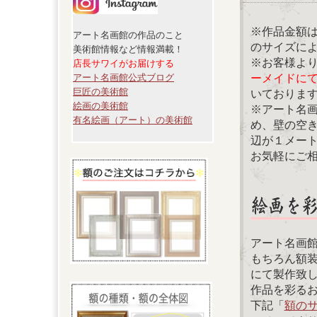
※作品金額
アート名画館の作品のこと
のサイズに
美術館情報など情報満載！
※お客様よ
店長サワイがお届けする
ーメイドに
アート名画館公式ブログ
巨匠の美術館
いておりま
絵画の美術館
※アート名
有名絵画（アート）の美術館
め、壁の空
辺が１メー
お気軽にご
アート名画
もちろん額
にて製作致
作品を彩る
下記「
額の