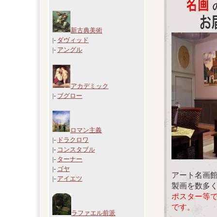
新古典美術
|-
ダヴィッド
|-
アングル
アカデミック
|-
ブグロー
ロマン主義
|-
ドラクロワ
|-
コンスタブル
|-
ターナー
|-
ゴヤ
アート名画
|-
アイエツ
製画を数多
ポスター等
です。
ラファエル前派