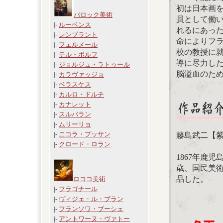
初は日本画
バロック美術
員として働い
|-
ルーベンス
れるにあった
|-
レンブラント
命によりフラ
|-
フェルメール
校の教授に
|-
テル・ボルフ
導に尽力した
|-
ジョルジュ・ラトゥール
脳溢血のため
|-
カラヴァッジョ
|-
ベラスケス
|-
カルロ・ドルチ
|-
カナレット
|-
スルバラン
|-
ムリーリョ
|-
ニコラ・プッサン
藤島武二【
|-
クロード・ロラン
1867年鹿児
歳、国民美術
品した。
ロココ美術
|-
フラゴナール
|-
ヴィジェ・ル・ブラン
|-
フランソワ・ブーシェ
|-
アントワーヌ・ヴァトー