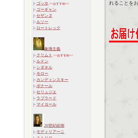
れることを
|-
ゴッホ
>>おすすめ<<
|-
ゴーギャン
|-
セザンヌ
|-
ルソー
|-
ロートレック
象徴主義
|-
クリムト
>>おすすめ<<
|-
ルドン
|-
シダネル
|-
モロー
|-
カンディンスキー
|-
ボナール
|-
セリュジエ
|-
ラプラード
|-
マイヨール
20世紀絵画
|-
モディリアーニ
|-
ユトリロ