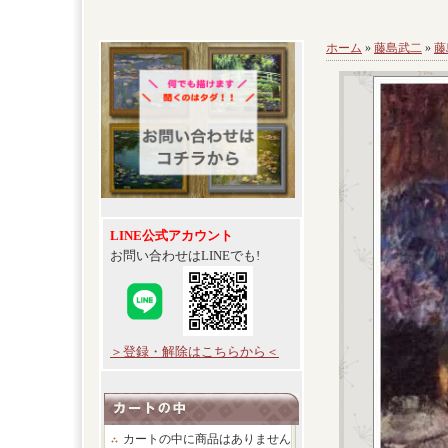
ホーム
»
藤島武二
»
藤
LINE公式アカウント
お問い合わせはLINEでも!
＞登録・解除はこちらから＜
カートの中に商品はありません