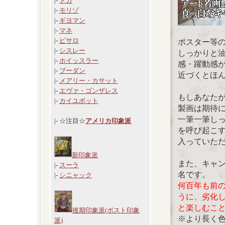
|-
ドガ
|-
モリゾ
|-
ギヨマン
|-
マネ
|-
ピサロ
ポスター等
|-
シスレー
しっかりと
|-
ホイッスラー
感・躍動感
|-
ブーダン
近づくとほ
|-
メアリー・カサット
|-
エヴァ・ゴンザレス
もしあなた
|-
カイユボット
製画は期待
一筆一筆し
|- ☆注目☆
アメリカ印象派
を呼び起こ
入っていた
新印象派
また、キャ
|-
スーラ
名です。
|-
シニャック
何百年も前
うに、劣化
と楽しむこ
後期印象派(ポスト印象
※より長く
派)