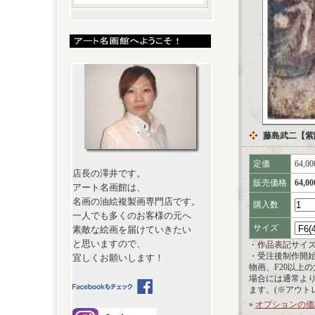
藤島武二【紫
定価
64,0
店長の澤井です。
販売価格
64,0
アート名画館は、
名画の油絵複製画専門店です。
購入数
一人でも多くのお客様の元へ
サイズ
素敵な絵画を届けていきたい
と思いますので、
・作品表記サイ
・受注後制作開
宜しくお願いします！
物画、F20以上
場合には通常よ
ます。(※アウト
»
オプションの価