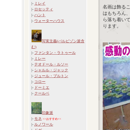
|-
ミレイ
名画は飾る
|-
ロセッティ
はもちろん
|-
ハント
ら落ち着い
|-
ウォーターハウス
ります。
写実主義(バルビゾン派含
む)
|-
ファンタン・ラトゥール
|-
ミレー
|-
テオドール・ルソー
|-
シャルル・ジャック
|-
ジュール・ブルトン
|-
コロー
|-
ドーミエ
|-
クールベ
印象派
|-
モネ
>>おすすめ<<
|-
ルノワール