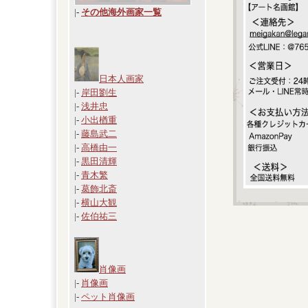
|
-
その他海外画家一覧
日本人画家
|-
岸田劉生
|-
浅井忠
|-
小出楢重
|-
藤島武二
|-
高橋由一
|-
黒田清輝
|-
青木繁
|-
葛飾北斎
|-
横山大観
|-
佐伯祐三
肖像画
|-
肖像画
|-
ペット肖像画