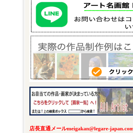
店長直通メールmeigakan@legare-japa