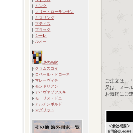
|-
ムンク
|-
マリー・ローランサン
|-
キスリング
|-
マティス
|-
ブラック
|-
シーレ
|-
ルオー
現代画家
|-
クラムスコイ
|-
ロベール・ドローネ
|-
マレーヴィチ
ご注文は、
|-
モンドリアン
又は、メール：「
|-
アイヴァゾフスキー
お気軽にご
|-
モーリス・ドニ
|-
アルチンボルド
|-
マグリット