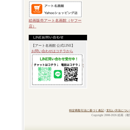
絵画販売アート名画館（ヤフー
店）
【アート名画館 公式LINE】
お問い合わせはコチラから
特定商取引法に基づく表記
|
支払い方法につい
Copyright 2008-2026 絵画