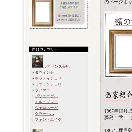
のページよ
ルネサンス美術
|-
ダヴィンチ
|-
ボッティチェリ
|-
ミケランジェロ
|-
ラファエロ
|-
ブリューゲル
|-
エル・グレコ
|-
ヴェロネーゼ
1867年10月
|-
クラーナハ
藤島 武二
|-
ファン・エイク
1867年鹿