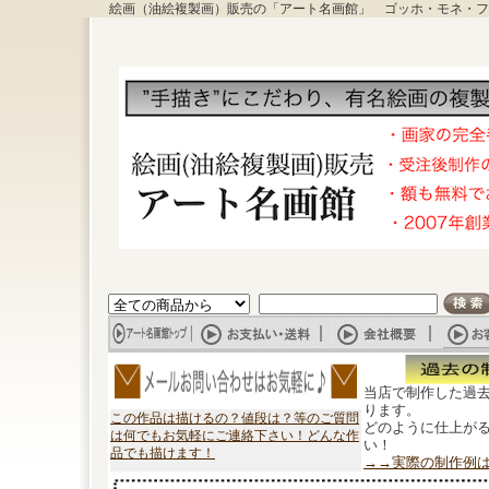
絵画（油絵複製画）販売の「アート名画館」 ゴッホ・モネ・フ
当店で制作した過
ります。
この作品は描けるの？値段は？等のご質問
どのように仕上が
は何でもお気軽にご連絡下さい！どんな作
い！
品でも描けます！
→→実際の制作例