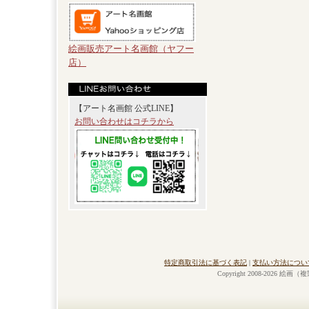
絵画販売アート名画館（ヤフー
店）
【アート名画館 公式LINE】
お問い合わせはコチラから
特定商取引法に基づく表記
|
支払い方法につい
Copyright 2008-2026 絵画