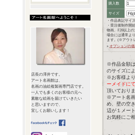
購入数
サイズ
・作品表記サイ
・受注後制作開
物画、F20以上
場合には通常よ
ます。(※アウト
»
オプションの価
※作品金額
のサイズに
店長の澤井です。
※お客様よ
アート名画館は、
ーメイドに
名画の油絵複製画専門店です。
頂いており
一人でも多くのお客様の元へ
※アート名
素敵な絵画を届けていきたい
め、壁の空
と思いますので、
辺が１メー
宜しくお願いします！
お気軽にご