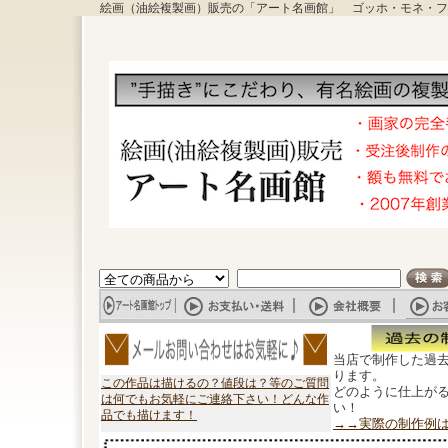
絵画（油絵複製画）販売の「アート名画館」 ゴッホ・モネ・フ
当店で制作した過
ります。
この作品は描けるの？値段は？等のご質問
どのように仕上が
は何でもお気軽にご連絡下さい！どんな作
い！
品でも描けます！
→→実際の制作例