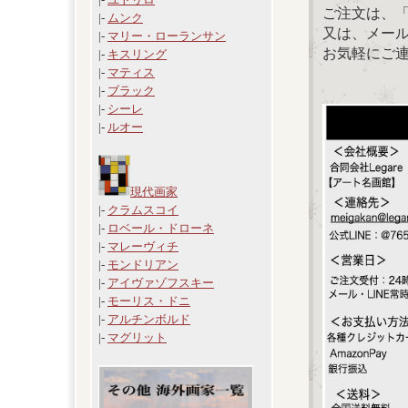
ご注文は、
|-
ムンク
又は、メール：「
|-
マリー・ローランサン
お気軽にご
|-
キスリング
|-
マティス
|-
ブラック
|-
シーレ
|-
ルオー
現代画家
|-
クラムスコイ
|-
ロベール・ドローネ
|-
マレーヴィチ
|-
モンドリアン
|-
アイヴァゾフスキー
|-
モーリス・ドニ
|-
アルチンボルド
|-
マグリット