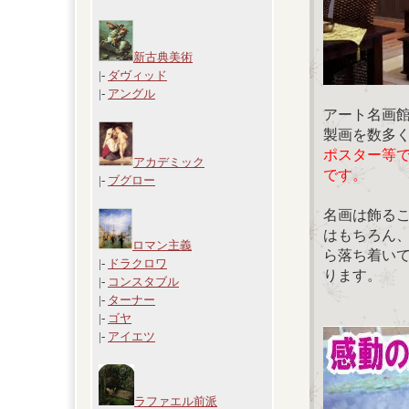
新古典美術
|-
ダヴィッド
|-
アングル
アート名画
製画を数多
ポスター等
アカデミック
です。
|-
ブグロー
名画は飾る
はもちろん
ロマン主義
ら落ち着い
|-
ドラクロワ
ります。
|-
コンスタブル
|-
ターナー
|-
ゴヤ
|-
アイエツ
ラファエル前派