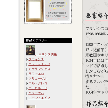
フランシスコ・デ・
1598-166
1598年ス
17世紀前半
ルネサンス美術
宗教画やキ
|-
ダヴィンチ
1634年に
|-
ボッティチェリ
ッドで活躍
|-
ミケランジェロ
しかしながら
|-
ラファエロ
描き方を
|-
ブリューゲル
するスルバ
|-
エル・グレコ
た。
|-
ヴェロネーゼ
1664年マ
|-
クラーナハ
|-
ファン・エイク