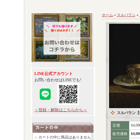
ホーム
»
スルバラン
»
LINE公式アカウント
お問い合わせはLINEでも!
＞登録・解除はこちらから＜
スルバラン【
定価
64,0
販売価格
64,0
カートの中に商品はありません