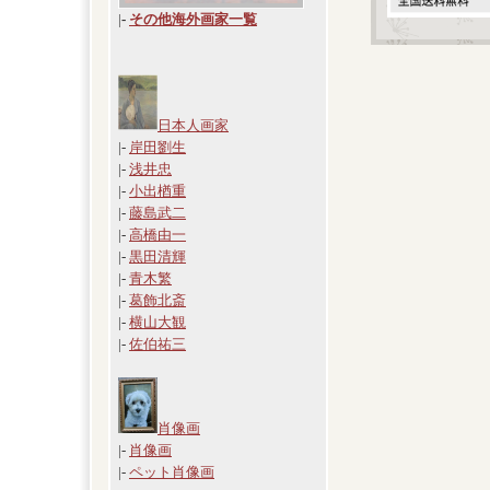
|
-
その他海外画家一覧
日本人画家
|-
岸田劉生
|-
浅井忠
|-
小出楢重
|-
藤島武二
|-
高橋由一
|-
黒田清輝
|-
青木繁
|-
葛飾北斎
|-
横山大観
|-
佐伯祐三
肖像画
|-
肖像画
|-
ペット肖像画