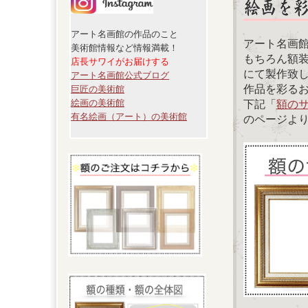
アート名画館の作品のこと
アート名画
美術館情報など情報満載！
もちろん額
店長サワイがお届けする
にて製作致
アート名画館公式ブログ
作品を彩る
巨匠の美術館
絵画の美術館
下記「
額の
有名絵画（アート）の美術館
のページよ