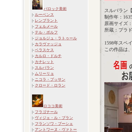
バロック美術
スルバラン
|-
ルーベンス
制作年：1635
|-
レンブラント
原画サイズ：46
|-
フェルメール
所蔵：プラ
|-
テル・ボルフ
|-
ジョルジュ・ラトゥール
1598年ス
|-
カラヴァッジョ
この作品は
|-
ベラスケス
|-
カルロ・ドルチ
|-
カナレット
|-
スルバラン
|-
ムリーリョ
|-
ニコラ・プッサン
|-
クロード・ロラン
ロココ美術
|-
フラゴナール
|-
ヴィジェ・ル・ブラン
|-
フランソワ・ブーシェ
|-
アントワーヌ・ヴァトー