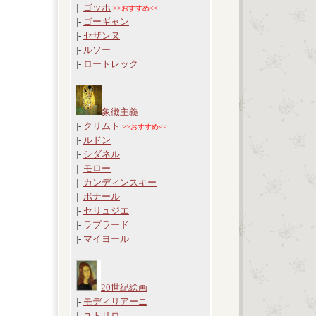
|-
ゴッホ
>>おすすめ<<
|-
ゴーギャン
|-
セザンヌ
|-
ルソー
|-
ロートレック
象徴主義
|-
クリムト
>>おすすめ<<
|-
ルドン
|-
シダネル
|-
モロー
|-
カンディンスキー
|-
ボナール
|-
セリュジエ
|-
ラプラード
|-
マイヨール
20世紀絵画
|-
モディリアーニ
|-
ユトリロ