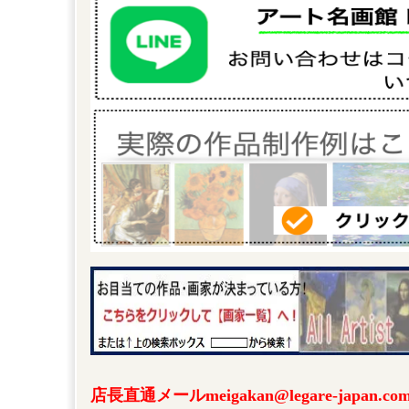
店長直通メールmeigakan@legare-japa