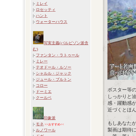
|-
ミレイ
|-
ロセッティ
|-
ハント
|-
ウォーターハウス
写実主義(バルビゾン派含
む)
|-
ファンタン・ラトゥール
|-
ミレー
|-
テオドール・ルソー
|-
シャルル・ジャック
|-
ジュール・ブルトン
|-
コロー
ポスター等
|-
ドーミエ
しっかりと
|-
クールベ
感・躍動感
近づくとほ
印象派
もしあなた
|-
モネ
>>おすすめ<<
製画は期待
|-
ルノワール