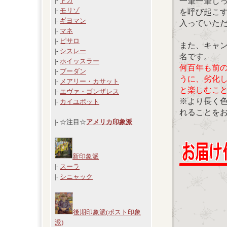
一筆一筆し
|-
ドガ
|-
モリゾ
を呼び起こ
|-
ギヨマン
入っていた
|-
マネ
|-
ピサロ
また、キャ
|-
シスレー
名です。
|-
ホイッスラー
何百年も前
|-
ブーダン
うに、劣化
|-
メアリー・カサット
と楽しむこ
|-
エヴァ・ゴンザレス
※より長く
|-
カイユボット
れることを
|- ☆注目☆
アメリカ印象派
新印象派
|-
スーラ
|-
シニャック
後期印象派(ポスト印象
派)