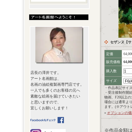
セザンヌ【サ
定価
64,0
販売価格
64,0
購入数
店長の澤井です。
アート名画館は、
サイズ
名画の油絵複製画専門店です。
・作品表記サイ
一人でも多くのお客様の元へ
・受注後制作開
素敵な絵画を届けていきたい
物画、F20以上
と思いますので、
場合には通常よ
ます。(※アウト
宜しくお願いします！
»
オプションの価
※作品金額