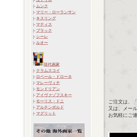
|-
ムンク
|-
マリー・ローランサン
|-
キスリング
|-
マティス
|-
ブラック
|-
シーレ
|-
ルオー
現代画家
|-
クラムスコイ
|-
ロベール・ドローネ
|-
マレーヴィチ
|-
モンドリアン
|-
アイヴァゾフスキー
|-
モーリス・ドニ
ご注文は、
|-
アルチンボルド
又は、メール：「
|-
マグリット
お気軽にご