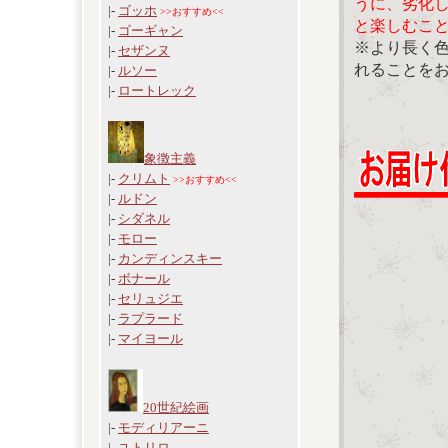
うに、劣化
|-
ゴッホ
>>おすすめ<<
と楽しむこ
|-
ゴーギャン
※より長く
|-
セザンヌ
れることを
|-
ルソー
|-
ロートレック
象徴主義
|-
クリムト
>>おすすめ<<
|-
ルドン
|-
シダネル
|-
モロー
|-
カンディンスキー
|-
ボナール
|-
セリュジエ
|-
ラプラード
|-
マイヨール
20世紀絵画
|-
モディリアーニ
|-
ユトリロ