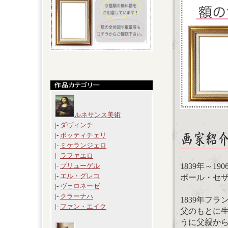
ルネサンス美術
|-
ダヴィンチ
|-
ボッティチェリ
|-
ミケランジェロ
|-
ラファエロ
1839年～19
|-
ブリューゲル
|-
エル・グレコ
ポール・セザンヌ(
|-
ヴェロネーゼ
|-
クラーナハ
1839年フ
|-
ファン・エイク
父のもとに
うに父親か