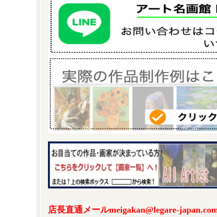
店長直通メールmeigakan@legare-japa