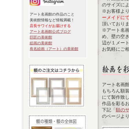
のサイズに
※お客様よ
アート名画館の作品のこと
ーメイドに
美術館情報など情報満載！
頂いており
店長サワイがお届けする
※アート名
アート名画館公式ブログ
め、壁の空
巨匠の美術館
辺が１メー
絵画の美術館
お気軽にご
有名絵画（アート）の美術館
アート名画
もちろん額
にて製作致
作品を彩る
下記「
額の
のページよ