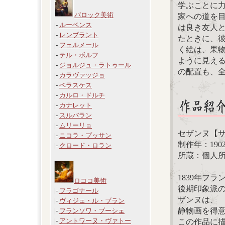
学ぶことに力
バロック美術
家への道を
|-
ルーベンス
は良き友人
|-
レンブラント
たときに、
|-
フェルメール
く絵は、果
|-
テル・ボルフ
ように見え
|-
ジョルジュ・ラトゥール
の配置も、
|-
カラヴァッジョ
|-
ベラスケス
|-
カルロ・ドルチ
|-
カナレット
|-
スルバラン
|-
ムリーリョ
セザンヌ【
|-
ニコラ・プッサン
制作年：190
|-
クロード・ロラン
所蔵：個人
1839年フ
ロココ美術
後期印象派
|-
フラゴナール
ザンヌは、
|-
ヴィジェ・ル・ブラン
静物画を得
|-
フランソワ・ブーシェ
|-
アントワーヌ・ヴァトー
この作品に