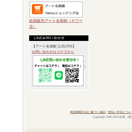
絵画販売アート名画館（ヤフー
店）
【アート名画館 公式LINE】
お問い合わせはコチラから
特定商取引法に基づく表記
|
支払い方法につい
Copyright 2008-2026 絵画