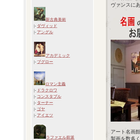
ヴァンスに
新古典美術
|-
ダヴィッド
|-
アングル
アカデミック
|-
ブグロー
ロマン主義
|-
ドラクロワ
|-
コンスタブル
|-
ターナー
|-
ゴヤ
|-
アイエツ
アート名画
ラファエル前派
製画を数多