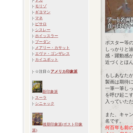
|-
ドガ
|-
モリゾ
|-
ギヨマン
|-
マネ
|-
ピサロ
|-
シスレー
|-
ホイッスラー
|-
ブーダン
ポスター等
|-
メアリー・カサット
しっかりと
|-
エヴァ・ゴンザレス
感・躍動感
|-
カイユボット
近づくとほ
|- ☆注目☆
アメリカ印象派
もしあなた
製画は期待
一筆一筆し
新印象派
を呼び起こ
|-
スーラ
入っていた
|-
シニャック
また、キャ
名です。
後期印象派(ポスト印象
何百年も前
派)