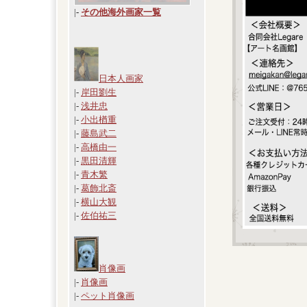
|
-
その他海外画家一覧
日本人画家
|-
岸田劉生
|-
浅井忠
|-
小出楢重
|-
藤島武二
|-
高橋由一
|-
黒田清輝
|-
青木繁
|-
葛飾北斎
|-
横山大観
|-
佐伯祐三
肖像画
|-
肖像画
|-
ペット肖像画