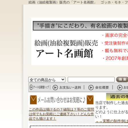
絵画（油絵複製画）販売の「アート名画館」 ゴッホ・モネ・フ
当店で制作した過
ります。
この作品は描けるの？値段は？等のご質問
どのように仕上が
は何でもお気軽にご連絡下さい！どんな作
い！
品でも描けます！
→→実際の制作例