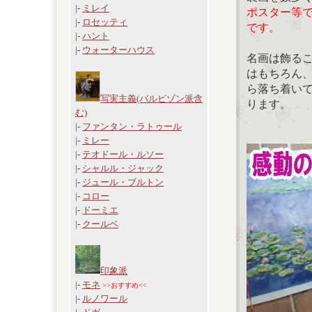
|-
ミレイ
ポスター等
|-
ロセッティ
です。
|-
ハント
|-
ウォーターハウス
名画は飾る
はもちろん
ら落ち着い
写実主義(バルビゾン派含
ります。
む)
|-
ファンタン・ラトゥール
|-
ミレー
|-
テオドール・ルソー
|-
シャルル・ジャック
|-
ジュール・ブルトン
|-
コロー
|-
ドーミエ
|-
クールベ
印象派
|-
モネ
>>おすすめ<<
|-
ルノワール