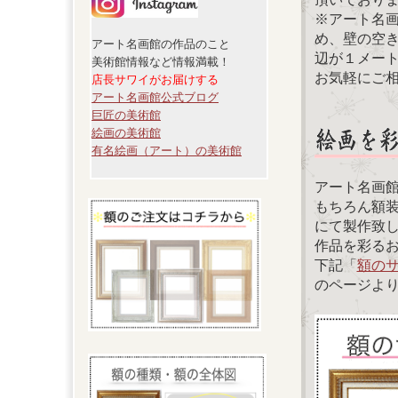
※アート名
め、壁の空
アート名画館の作品のこと
辺が１メー
美術館情報など情報満載！
お気軽にご
店長サワイがお届けする
アート名画館公式ブログ
巨匠の美術館
絵画の美術館
有名絵画（アート）の美術館
アート名画
もちろん額
にて製作致
作品を彩る
下記「
額の
のページよ