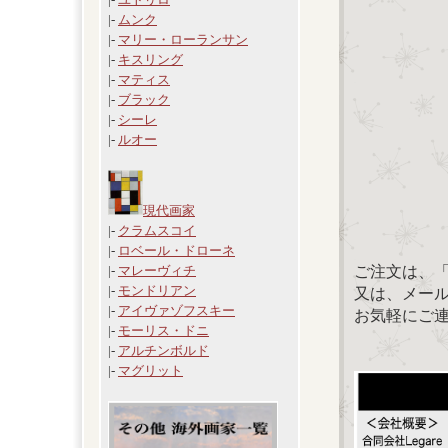
|-
ムンク
|-
マリー・ローランサン
|-
キスリング
|-
マティス
|-
ブラック
|-
シーレ
|-
ルオー
現代画家
|-
クラムスコイ
|-
ロベール・ドローネ
ご注文は、
|-
マレーヴィチ
|-
モンドリアン
又は、メール：「
|-
アイヴァゾフスキー
お気軽にご
|-
モーリス・ドニ
|-
アルチンボルド
|-
マグリット