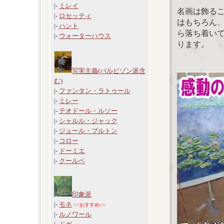
|-
ミレイ
名画は飾る
|-
ロセッティ
はもちろん
|-
ハント
ら落ち着い
|-
ウォーターハウス
ります。
写実主義(バルビゾン派含
む)
|-
ファンタン・ラトゥール
|-
ミレー
|-
テオドール・ルソー
|-
シャルル・ジャック
|-
ジュール・ブルトン
|-
コロー
|-
ドーミエ
|-
クールベ
印象派
|-
モネ
>>おすすめ<<
|-
ルノワール