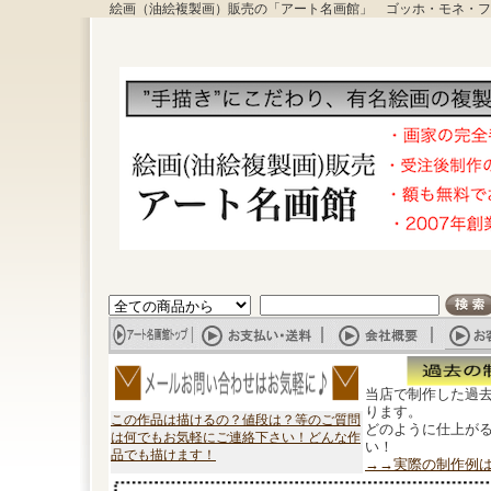
絵画（油絵複製画）販売の「アート名画館」 ゴッホ・モネ・フ
当店で制作した過
ります。
この作品は描けるの？値段は？等のご質問
どのように仕上が
は何でもお気軽にご連絡下さい！どんな作
い！
品でも描けます！
→→実際の制作例