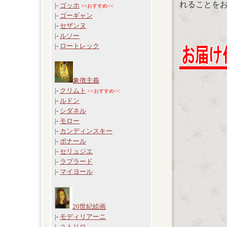
れることを
|-
ゴッホ
>>おすすめ<<
|-
ゴーギャン
|-
セザンヌ
|-
ルソー
|-
ロートレック
象徴主義
|-
クリムト
>>おすすめ<<
|-
ルドン
|-
シダネル
|-
モロー
|-
カンディンスキー
|-
ボナール
|-
セリュジエ
|-
ラプラード
|-
マイヨール
20世紀絵画
|-
モディリアーニ
|-
ユトリロ