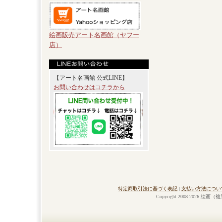
絵画販売アート名画館（ヤフー
店）
【アート名画館 公式LINE】
お問い合わせはコチラから
特定商取引法に基づく表記
|
支払い方法につい
Copyright 2008-2026 絵画