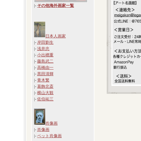
|
-
その他海外画家一覧
日本人画家
|-
岸田劉生
|-
浅井忠
|-
小出楢重
|-
藤島武二
|-
高橋由一
|-
黒田清輝
|-
青木繁
|-
葛飾北斎
|-
横山大観
|-
佐伯祐三
肖像画
|-
肖像画
|-
ペット肖像画