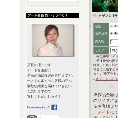
セザンヌ【サ
定価
64,0
販売価格
64,0
購入数
サイズ
・作品表記サイ
・受注後制作開
店長の澤井です。
物画、F20以上
場合には通常よ
アート名画館は、
ます。(※アウト
名画の油絵複製画専門店です。
»
オプションの価
一人でも多くのお客様の元へ
素敵な絵画を届けていきたい
と思いますので、
※作品金額
宜しくお願いします！
のサイズに
※お客様よ
ーメイドに
頂いており