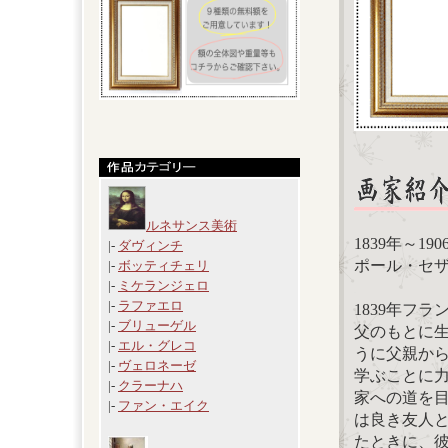
ルネサンス美術
1839年～19
|-
ダヴィンチ
ポール・セザンヌ(
|-
ボッティチェリ
|-
ミケランジェロ
|-
ラファエロ
1839年フ
|-
ブリューゲル
父のもとに
|-
エル・グレコ
うに父親か
|-
ヴェロネーゼ
学ぶことに力
|-
クラーナハ
家への道を
|-
ファン・エイク
は良き友人
たときに、