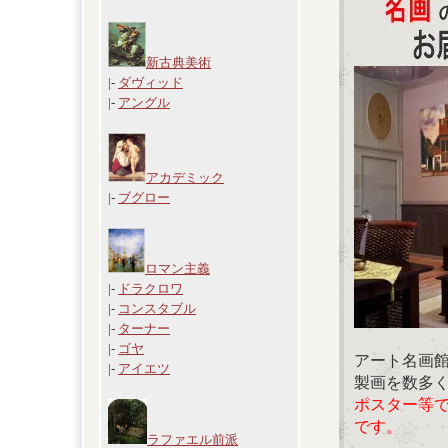
新古典美術
|-
ダヴィッド
|-
アングル
アカデミック
|-
ブグロー
ロマン主義
|-
ドラクロワ
|-
コンスタブル
|-
ターナー
|-
ゴヤ
アート名画
|-
アイエツ
製画を数多
ポスター等
です。
ラファエル前派