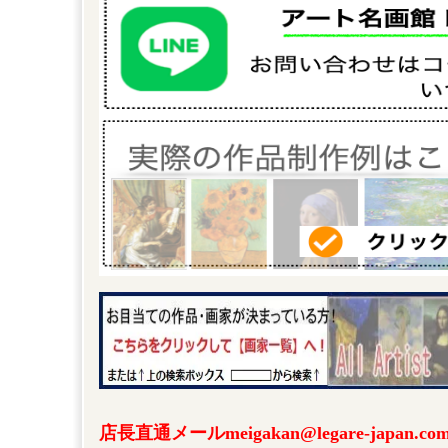
店長直通メールmeigakan@legare-japa