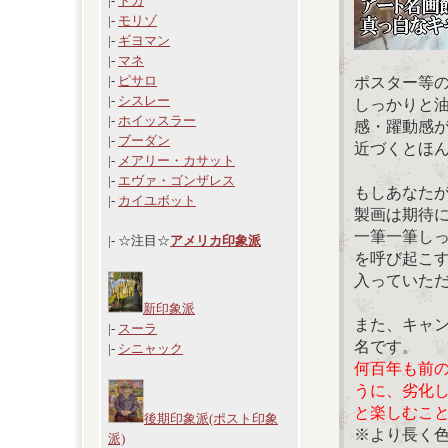
|-
ドガ
|-
モリゾ
|-
ギヨマン
|-
マネ
|-
ピサロ
ポスター等
|-
シスレー
しっかりと
|-
ホイッスラー
感・躍動感
|-
ブーダン
近づくとほ
|-
メアリー・カサット
|-
エヴァ・ゴンザレス
もしあなた
|-
カイユボット
製画は期待
一筆一筆し
|- ☆注目☆
アメリカ印象派
を呼び起こ
入っていた
新印象派
また、キャ
|-
スーラ
名です。
|-
シニャック
何百年も前
うに、劣化
と楽しむこ
後期印象派(ポスト印象
※より長く
派)