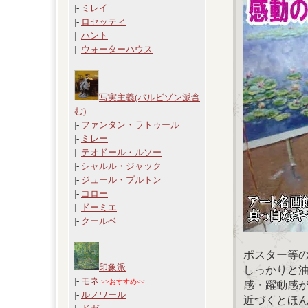
|-
ミレイ
|-
ロセッティ
|-
ハント
|-
ウォーターハウス
写実主義(バルビゾン派含
む)
|-
ファンタン・ラトゥール
|-
ミレー
|-
テオドール・ルソー
|-
シャルル・ジャック
|-
ジュール・ブルトン
|-
コロー
|-
ドーミエ
|-
クールベ
ポスター等
印象派
しっかりと
|-
モネ
>>おすすめ<<
感・躍動感
|-
ルノワール
近づくとほ