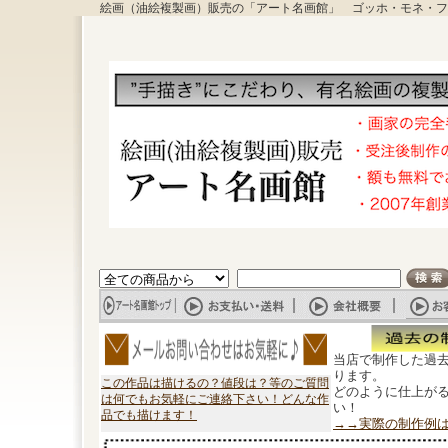
絵画（油絵複製画）販売の「アート名画館」 ゴッホ・モネ・フ
当店で制作した過
ります。
この作品は描けるの？値段は？等のご質問
どのように仕上が
は何でもお気軽にご連絡下さい！どんな作
い！
品でも描けます！
→→実際の制作例