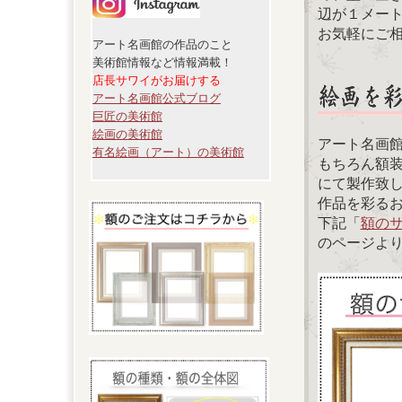
辺が１メー
お気軽にご
アート名画館の作品のこと
美術館情報など情報満載！
店長サワイがお届けする
アート名画館公式ブログ
巨匠の美術館
絵画の美術館
アート名画
有名絵画（アート）の美術館
もちろん額
にて製作致
作品を彩る
下記「
額の
のページよ