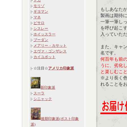
|-
ドガ
|-
モリゾ
もしあなた
|-
ギヨマン
製画は期待
|-
マネ
一筆一筆し
|-
ピサロ
を呼び起こ
|-
シスレー
入っていた
|-
ホイッスラー
|-
ブーダン
|-
メアリー・カサット
また、キャ
|-
エヴァ・ゴンザレス
名です。
|-
カイユボット
何百年も前
うに、劣化
|- ☆注目☆
アメリカ印象派
と楽しむこ
※より長く
れることを
新印象派
|-
スーラ
|-
シニャック
後期印象派(ポスト印象
派)