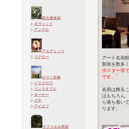
新古典美術
|-
ダヴィッド
|-
アングル
アカデミック
|-
ブグロー
アート名画
製画を数多
ポスター等
です。
ロマン主義
|-
ドラクロワ
|-
コンスタブル
名画は飾る
|-
ターナー
はもちろん
|-
ゴヤ
ら落ち着い
|-
アイエツ
ります。
ラファエル前派