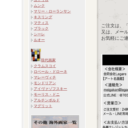
|-
ムンク
|-
マリー・ローランサン
|-
キスリング
|-
マティス
ご注文は、
|-
ブラック
又は、メール：「
|-
シーレ
お気軽にご
|-
ルオー
現代画家
|-
クラムスコイ
|-
ロベール・ドローネ
|-
マレーヴィチ
|-
モンドリアン
|-
アイヴァゾフスキー
|-
モーリス・ドニ
|-
アルチンボルド
|-
マグリット