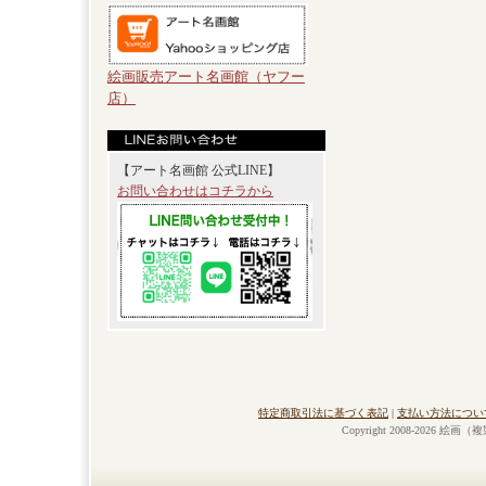
絵画販売アート名画館（ヤフー
店）
【アート名画館 公式LINE】
お問い合わせはコチラから
特定商取引法に基づく表記
|
支払い方法につい
Copyright 2008-2026 絵画