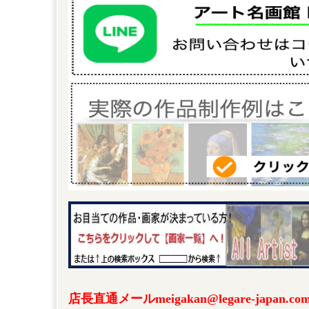
店長直通メールmeigakan@legare-japa