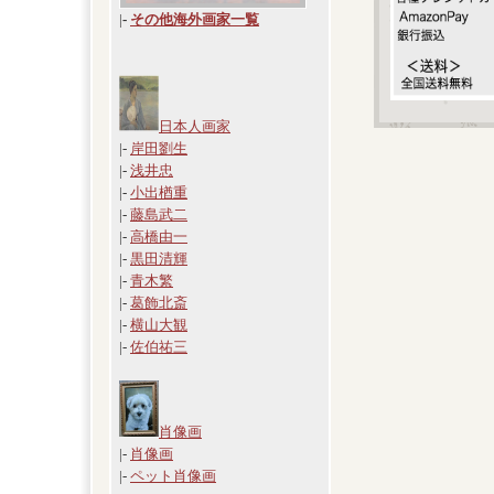
|
-
その他海外画家一覧
日本人画家
|-
岸田劉生
|-
浅井忠
|-
小出楢重
|-
藤島武二
|-
高橋由一
|-
黒田清輝
|-
青木繁
|-
葛飾北斎
|-
横山大観
|-
佐伯祐三
肖像画
|-
肖像画
|-
ペット肖像画