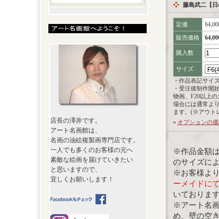
藤島武二【日
定価
64,0
販売価格
64,0
購入数
サイズ
・作品表記サイ
・受注後制作開
物画、F20以上
場合には通常よ
ます。(※アウト
店長の澤井です。
»
オプションの価
アート名画館は、
名画の油絵複製画専門店です。
一人でも多くのお客様の元へ
※作品金額
素敵な絵画を届けていきたい
のサイズに
と思いますので、
※お客様よ
宜しくお願いします！
ーメイドに
いておりま
※アート名
め、壁の空