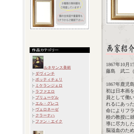
1867年10月
ルネサンス美術
藤島 武二
|-
ダヴィンチ
|-
ボッティチェリ
1867年鹿
|-
ミケランジェロ
初は日本画
|-
ラファエロ
員として働い
|-
ブリューゲル
|-
エル・グレコ
れるにあった
|-
ヴェロネーゼ
命によりフラ
|-
クラーナハ
校の教授に
|-
ファン・エイク
導に尽力した
脳溢血のため