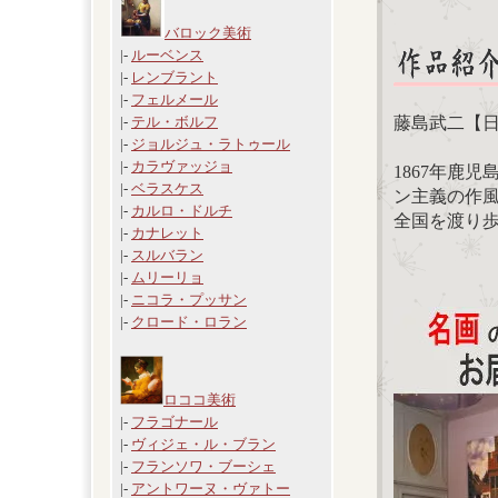
バロック美術
|-
ルーベンス
|-
レンブラント
|-
フェルメール
藤島武二【
|-
テル・ボルフ
|-
ジョルジュ・ラトゥール
|-
カラヴァッジョ
1867年鹿
|-
ベラスケス
ン主義の作
|-
カルロ・ドルチ
全国を渡り
|-
カナレット
|-
スルバラン
|-
ムリーリョ
|-
ニコラ・プッサン
|-
クロード・ロラン
ロココ美術
|-
フラゴナール
|-
ヴィジェ・ル・ブラン
|-
フランソワ・ブーシェ
|-
アントワーヌ・ヴァトー