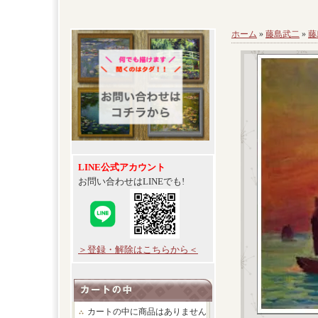
ホーム
»
藤島武二
»
藤
LINE公式アカウント
お問い合わせはLINEでも!
＞登録・解除はこちらから＜
カートの中に商品はありません