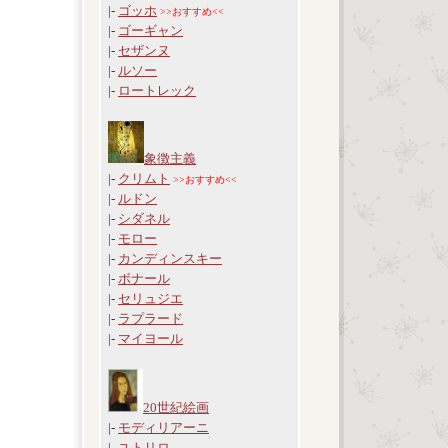
|-
ゴッホ
>>おすすめ<<
|-
ゴーギャン
|-
セザンヌ
|-
ルソー
|-
ロートレック
象徴主義
|-
クリムト
>>おすすめ<<
|-
ルドン
|-
シダネル
|-
モロー
|-
カンディンスキー
|-
ボナール
|-
セリュジエ
|-
ラプラード
|-
マイヨール
20世紀絵画
|-
モディリアーニ
|-
ユトリロ