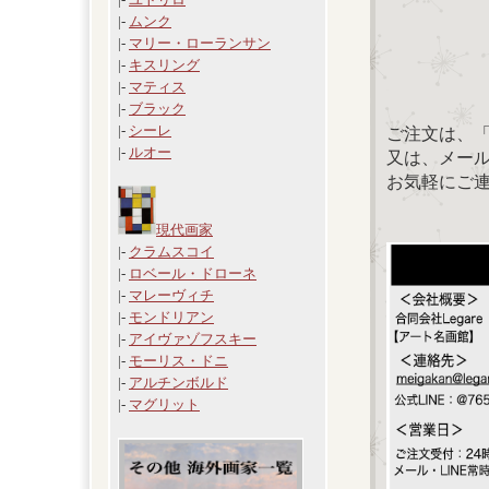
|-
ムンク
|-
マリー・ローランサン
|-
キスリング
|-
マティス
|-
ブラック
|-
シーレ
ご注文は、
|-
ルオー
又は、メール：「
お気軽にご
現代画家
|-
クラムスコイ
|-
ロベール・ドローネ
|-
マレーヴィチ
|-
モンドリアン
|-
アイヴァゾフスキー
|-
モーリス・ドニ
|-
アルチンボルド
|-
マグリット