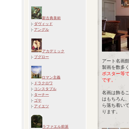
新古典美術
|-
ダヴィッド
|-
アングル
アカデミック
|-
ブグロー
アート名画
製画を数多
ポスター等
ロマン主義
です。
|-
ドラクロワ
|-
コンスタブル
名画は飾る
|-
ターナー
はもちろん
|-
ゴヤ
ら落ち着い
|-
アイエツ
ります。
ラファエル前派