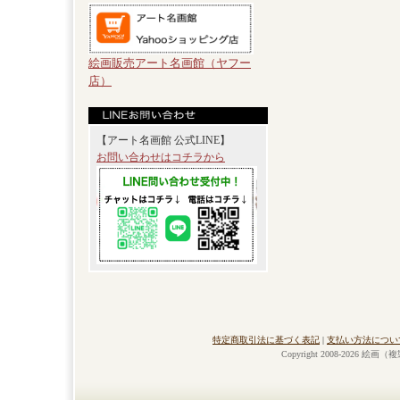
絵画販売アート名画館（ヤフー
店）
【アート名画館 公式LINE】
お問い合わせはコチラから
特定商取引法に基づく表記
|
支払い方法につい
Copyright 2008-2026 絵画