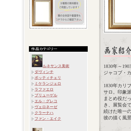
1830年～19
ルネサンス美術
|-
ダヴィンチ
ジャコブ・カミーユ
|-
ボッティチェリ
|-
ミケランジェロ
1830年カ
|-
ラファエロ
サロ。印象派
|-
ブリューゲル
まとめ役だ
|-
エル・グレコ
き、展覧会
|-
ヴェロネーゼ
続けた唯一
|-
クラーナハ
彼の描く風
|-
ファン・エイク