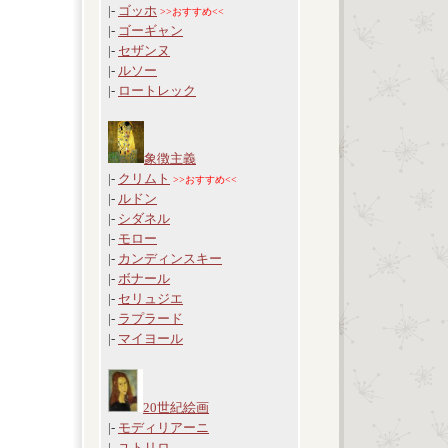
|-
ゴッホ
>>おすすめ<<
|-
ゴーギャン
|-
セザンヌ
|-
ルソー
|-
ロートレック
象徴主義
|-
クリムト
>>おすすめ<<
|-
ルドン
|-
シダネル
|-
モロー
|-
カンディンスキー
|-
ボナール
|-
セリュジエ
|-
ラプラード
|-
マイヨール
20世紀絵画
|-
モディリアーニ
|-
ユトリロ