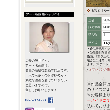
ピサロ【ルー
定価
64,0
販売価格
64,0
購入数
サイズ
・作品表記サイ
・受注後制作開
物画、F20以上
店長の澤井です。
場合には通常よ
ます。(※アウト
アート名画館は、
»
オプションの価
名画の油絵複製画専門店です。
一人でも多くのお客様の元へ
素敵な絵画を届けていきたい
※作品金額
と思いますので、
のサイズに
宜しくお願いします！
※お客様よ
ーメイドに
頂いており