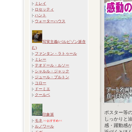
|-
ミレイ
|-
ロセッティ
|-
ハント
|-
ウォーターハウス
写実主義(バルビゾン派含
む)
|-
ファンタン・ラトゥール
|-
ミレー
|-
テオドール・ルソー
|-
シャルル・ジャック
|-
ジュール・ブルトン
|-
コロー
|-
ドーミエ
|-
クールベ
ポスター等
印象派
しっかりと
|-
モネ
>>おすすめ<<
感・躍動感
|-
ルノワール
近づくとほ