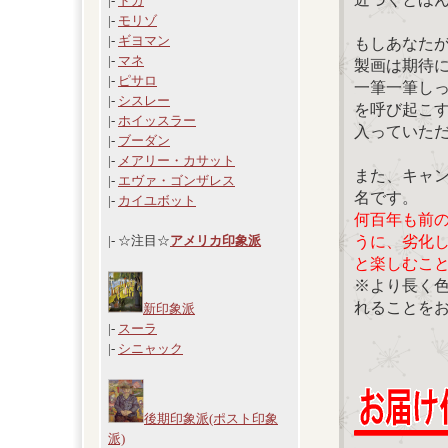
|-
ドガ
|-
モリゾ
|-
ギヨマン
もしあなた
|-
マネ
製画は期待
|-
ピサロ
一筆一筆し
|-
シスレー
を呼び起こ
|-
ホイッスラー
入っていた
|-
ブーダン
|-
メアリー・カサット
また、キャ
|-
エヴァ・ゴンザレス
名です。
|-
カイユボット
何百年も前
うに、劣化
|- ☆注目☆
アメリカ印象派
と楽しむこ
※より長く
れることを
新印象派
|-
スーラ
|-
シニャック
後期印象派(ポスト印象
派)