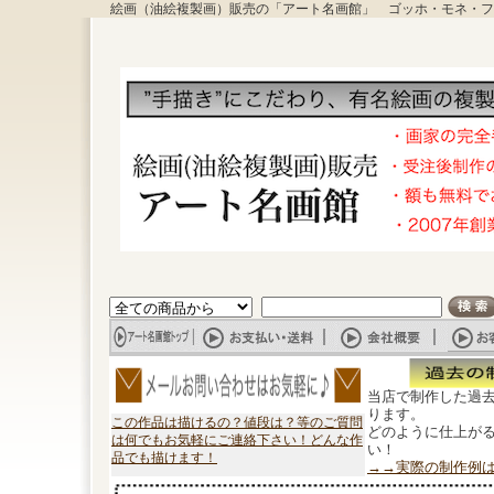
絵画（油絵複製画）販売の「アート名画館」 ゴッホ・モネ・フ
当店で制作した過
ります。
この作品は描けるの？値段は？等のご質問
どのように仕上が
は何でもお気軽にご連絡下さい！どんな作
い！
品でも描けます！
→→実際の制作例