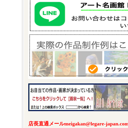
店長直通メールmeigakan@legare-japa