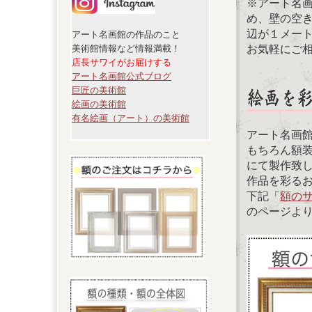
※アート名
め、壁の空
辺が１メー
アート名画館の作品のこと
お気軽にご
美術館情報など情報満載！
店長サワイがお届けする
アート名画館公式ブログ
巨匠の美術館
絵画の美術館
有名絵画（アート）の美術館
アート名画
もちろん額
にて製作致
作品を彩る
下記「
額の
のページよ