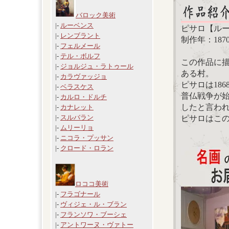
バロック美術
|-
ルーベンス
ピサロ【ル
|-
レンブラント
制作年：187
|-
フェルメール
|-
テル・ボルフ
この作品に
|-
ジョルジュ・ラトゥール
ある村。
|-
カラヴァッジョ
ピサロは18
|-
ベラスケス
普仏戦争が始
|-
カルロ・ドルチ
したと言わ
|-
カナレット
|-
スルバラン
ピサロはこ
|-
ムリーリョ
|-
ニコラ・プッサン
|-
クロード・ロラン
ロココ美術
|-
フラゴナール
|-
ヴィジェ・ル・ブラン
|-
フランソワ・ブーシェ
|-
アントワーヌ・ヴァトー