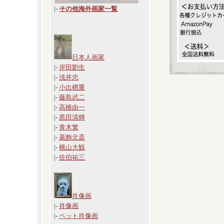
|
-
その他海外画家一覧
日本人画家
|-
岸田劉生
|-
浅井忠
|-
小出楢重
|-
藤島武二
|-
高橋由一
|-
黒田清輝
|-
青木繁
|-
葛飾北斎
|-
横山大観
|-
佐伯祐三
肖像画
|-
肖像画
|-
ペット肖像画