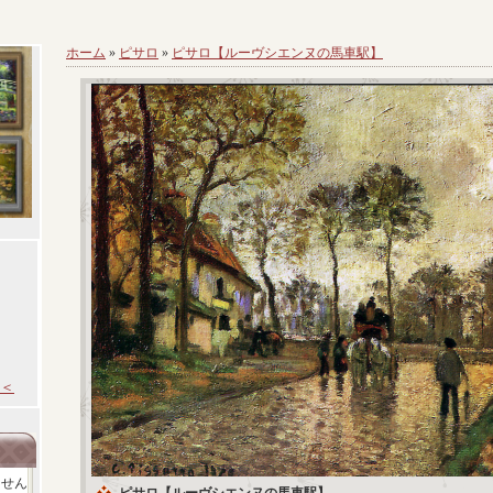
ホーム
»
ピサロ
»
ピサロ【ルーヴシエンヌの馬車駅】
＜
ません