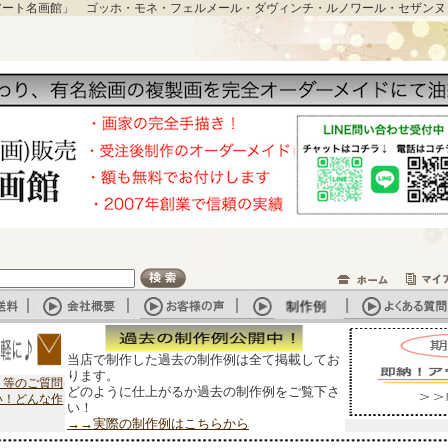
アート名画館」 ゴッホ・モネ・フェルメール・ダヴィンチ・ルノワール・セザンヌ
当店で制作した過去の制作例は全て掲載してお
ります。
？等のご質問
どのように仕上がるか過去の制作例をご覧下さ
い！どんな作
い！
→→実際の制作例はこちらから