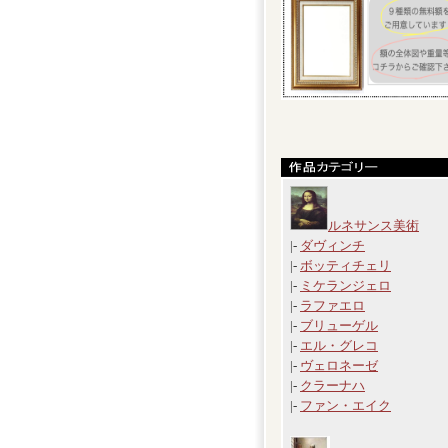
ルネサンス美術
|-
ダヴィンチ
|-
ボッティチェリ
|-
ミケランジェロ
|-
ラファエロ
|-
ブリューゲル
|-
エル・グレコ
|-
ヴェロネーゼ
|-
クラーナハ
|-
ファン・エイク