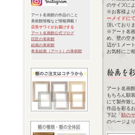
のサイズに
※お客様よ
アート名画館の作品のこと
ーメイドに
美術館情報など情報満載！
頂いており
店長サワイがお届けする
※アート名
アート名画館公式ブログ
め、壁の空
巨匠の美術館
辺が１メー
絵画の美術館
お気軽にご
有名絵画（アート）の美術館
アート名画
もちろん額
にて製作致
作品を彩る
下記「
額の
のページよ