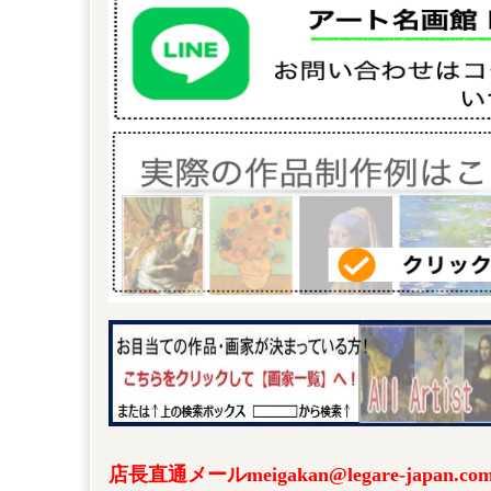
店長直通メールmeigakan@legare-japa