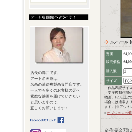
ルノワール【
定価
64,0
販売価格
64,0
購入数
店長の澤井です。
アート名画館は、
サイズ
名画の油絵複製画専門店です。
・作品表記サイ
一人でも多くのお客様の元へ
・受注後制作開
素敵な絵画を届けていきたい
物画、F20以上
と思いますので、
場合には通常よ
ます。(※アウト
宜しくお願いします！
»
オプションの価
※作品金額