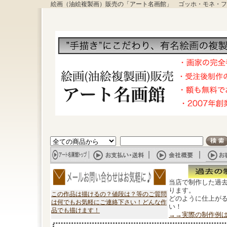
絵画（油絵複製画）販売の「アート名画館」 ゴッホ・モネ・フ
当店で制作した過
ります。
この作品は描けるの？値段は？等のご質問
どのように仕上が
は何でもお気軽にご連絡下さい！どんな作
い！
品でも描けます！
→→実際の制作例