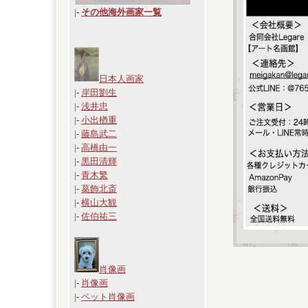
|
-
その他海外画家一覧
日本人画家
|-
岸田劉生
|-
浅井忠
|-
小出楢重
|-
藤島武二
|-
高橋由一
|-
黒田清輝
|-
青木繁
|-
葛飾北斎
|-
横山大観
|-
佐伯祐三
肖像画
|-
肖像画
|-
ペット肖像画