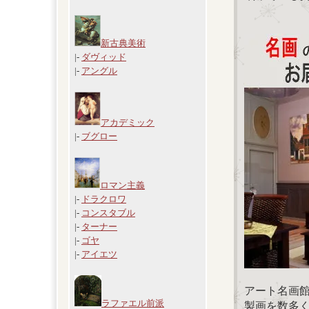
新古典美術
|-
ダヴィッド
|-
アングル
アカデミック
|-
ブグロー
ロマン主義
|-
ドラクロワ
|-
コンスタブル
|-
ターナー
|-
ゴヤ
|-
アイエツ
アート名画
ラファエル前派
製画を数多