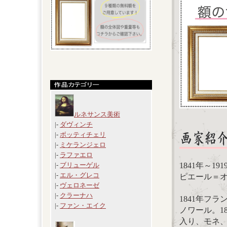
ルネサンス美術
|-
ダヴィンチ
|-
ボッティチェリ
|-
ミケランジェロ
|-
ラファエロ
1841年～19
|-
ブリューゲル
|-
エル・グレコ
ピエール＝オーギ
|-
ヴェロネーゼ
|-
クラーナハ
1841年フ
|-
ファン・エイク
ノワール。1
入り、モネ