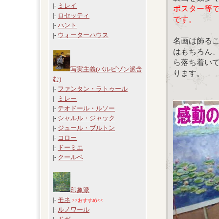
|-
ミレイ
ポスター等
|-
ロセッティ
です。
|-
ハント
|-
ウォーターハウス
名画は飾る
はもちろん
ら落ち着い
写実主義(バルビゾン派含
ります。
む)
|-
ファンタン・ラトゥール
|-
ミレー
|-
テオドール・ルソー
|-
シャルル・ジャック
|-
ジュール・ブルトン
|-
コロー
|-
ドーミエ
|-
クールベ
印象派
|-
モネ
>>おすすめ<<
|-
ルノワール