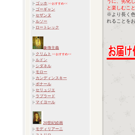
うに、劣化
|-
ゴッホ
>>おすすめ<<
と楽しむこ
|-
ゴーギャン
※より長く
|-
セザンヌ
れることを
|-
ルソー
|-
ロートレック
象徴主義
|-
クリムト
>>おすすめ<<
|-
ルドン
|-
シダネル
|-
モロー
|-
カンディンスキー
|-
ボナール
|-
セリュジエ
|-
ラプラード
|-
マイヨール
20世紀絵画
|-
モディリアーニ
|-
ユトリロ