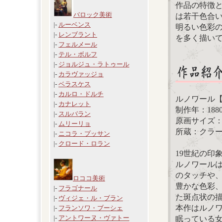
作品の特徴
バロック美術
は若干色合
|-
ルーベンス
明るい色彩
|-
レンブラント
を多く描い
|-
フェルメール
|-
テル・ボルフ
|-
ジョルジュ・ラトゥール
|-
カラヴァッジョ
|-
ベラスケス
|-
カルロ・ドルチ
ルノワール
|-
カナレット
制作年：188
|-
スルバラン
原画サイズ：154
|-
ムリーリョ
所蔵：クラ
|-
ニコラ・プッサン
|-
クロード・ロラン
19世紀の印
ルノワール
のタッチや
ロココ美術
豊かな色彩
|-
フラゴナール
た斑点状の
|-
ヴィジェ・ル・ブラン
本作はルノ
|-
フランソワ・ブーシェ
|-
アントワーヌ・ヴァトー
眠っている