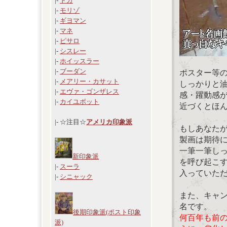
|-
ドガ
|-
モリゾ
|-
ギヨマン
|-
マネ
|-
ピサロ
|-
シスレー
|-
ホイッスラー
|-
ブーダン
ポスター等
|-
メアリー・カサット
しっかりと
|-
エヴァ・ゴンザレス
感・躍動感
|-
カイユボット
近づくとほ
|- ☆注目☆
アメリカ印象派
もしあなた
製画は期待
一筆一筆し
新印象派
を呼び起こ
|-
スーラ
入っていた
|-
シニャック
また、キャ
名です。
後期印象派(ポスト印象
何百年も前
派)