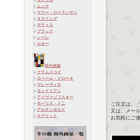
|-
ムンク
|-
マリー・ローランサン
|-
キスリング
|-
マティス
|-
ブラック
|-
シーレ
|-
ルオー
現代画家
|-
クラムスコイ
|-
ロベール・ドローネ
|-
マレーヴィチ
|-
モンドリアン
|-
アイヴァゾフスキー
|-
モーリス・ドニ
ご注文は、
|-
アルチンボルド
又は、メール：「
|-
マグリット
お気軽にご