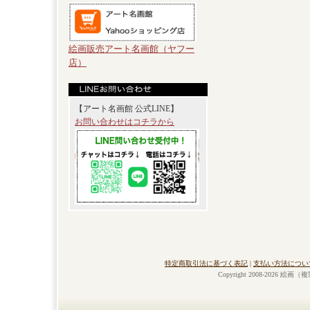
絵画販売アート名画館（ヤフー
店）
【アート名画館 公式LINE】
お問い合わせはコチラから
特定商取引法に基づく表記
|
支払い方法につい
Copyright 2008-2026 絵画