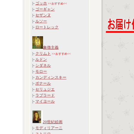
|-
ゴッホ
>>おすすめ<<
|-
ゴーギャン
|-
セザンヌ
|-
ルソー
|-
ロートレック
象徴主義
|-
クリムト
>>おすすめ<<
|-
ルドン
|-
シダネル
|-
モロー
|-
カンディンスキー
|-
ボナール
|-
セリュジエ
|-
ラプラード
|-
マイヨール
20世紀絵画
|-
モディリアーニ
|-
ユトリロ