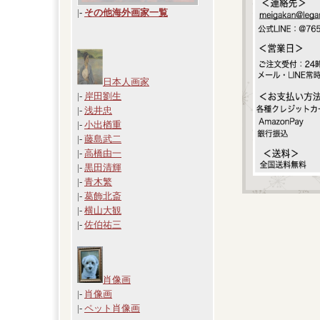
|
-
その他海外画家一覧
日本人画家
|-
岸田劉生
|-
浅井忠
|-
小出楢重
|-
藤島武二
|-
高橋由一
|-
黒田清輝
|-
青木繁
|-
葛飾北斎
|-
横山大観
|-
佐伯祐三
肖像画
|-
肖像画
|-
ペット肖像画