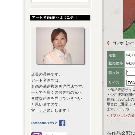
ゴッホ【ルー
定価
64,0
販売価格
64,0
購入数
店長の澤井です。
アート名画館は、
サイズ
名画の油絵複製画専門店です。
・作品表記サイ
一人でも多くのお客様の元へ
・受注後制作開
素敵な絵画を届けていきたい
物画、F20以上
と思いますので、
場合には通常よ
ます。(※アウト
宜しくお願いします！
»
オプションの価
※作品金額