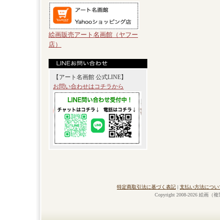
絵画販売アート名画館（ヤフー
店）
【アート名画館 公式LINE】
お問い合わせはコチラから
特定商取引法に基づく表記
|
支払い方法につい
Copyright 2008-2026 絵画