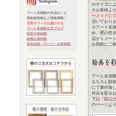
のサイズに
※お客様よ
アート名画館の作品のこと
ーメイドに
美術館情報など情報満載！
頂いており
店長サワイがお届けする
※アート名
アート名画館公式ブログ
め、壁の空
巨匠の美術館
辺が１メー
絵画の美術館
お気軽にご
有名絵画（アート）の美術館
アート名画
もちろん額
にて製作致
作品を彩る
下記「
額の
のページよ