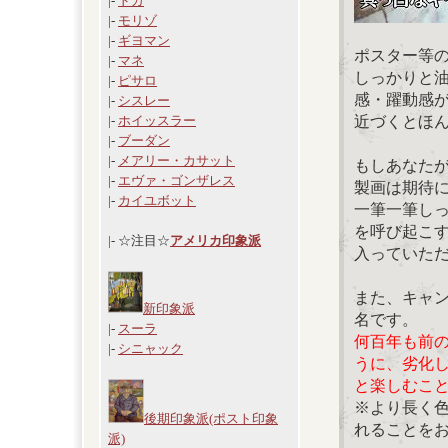
|-
ドガ
|-
モリゾ
|-
ギヨマン
ポスター等
|-
マネ
しっかりと
|-
ピサロ
感・躍動感
|-
シスレー
近づくとほ
|-
ホイッスラー
|-
ブーダン
|-
メアリー・カサット
もしあなた
|-
エヴァ・ゴンザレス
製画は期待
|-
カイユボット
一筆一筆し
を呼び起こ
|- ☆注目☆
アメリカ印象派
入っていた
また、キャ
新印象派
名です。
|-
スーラ
何百年も前
|-
シニャック
うに、劣化
と楽しむこ
※より長く
後期印象派(ポスト印象
れることを
派)