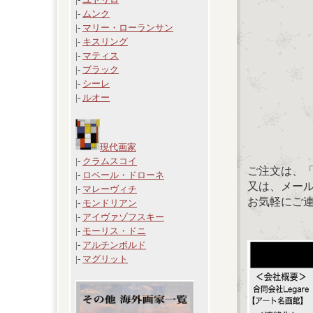
|-
ムンク
|-
マリー・ローランサン
|-
キスリング
|-
マティス
|-
ブラック
|-
シーレ
|-
ルオー
現代画家
|-
クラムスコイ
ご注文は、
|-
ロベール・ドローネ
又は、メール：「
|-
マレーヴィチ
お気軽にご
|-
モンドリアン
|-
アイヴァゾフスキー
|-
モーリス・ドニ
|-
アルチンボルド
|-
マグリット