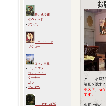
新古典美術
|-
ダヴィッド
|-
アングル
アカデミック
|-
ブグロー
ロマン主義
|-
ドラクロワ
|-
コンスタブル
|-
ターナー
アート名画
|-
ゴヤ
製画を数多
|-
アイエツ
ポスター等
です。
ラファエル前派
名画は飾る