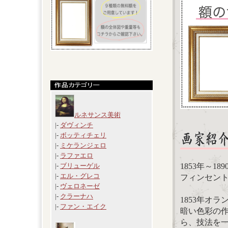
ルネサンス美術
|-
ダヴィンチ
|-
ボッティチェリ
|-
ミケランジェロ
|-
ラファエロ
1853年～1
|-
ブリューゲル
|-
エル・グレコ
フィンセント・フ
|-
ヴェロネーゼ
|-
クラーナハ
1853年オ
|-
ファン・エイク
暗い色彩の
ら、技法を