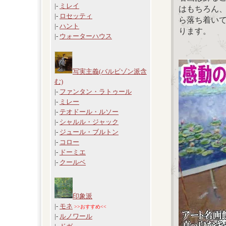
|-
ミレイ
はもちろん
|-
ロセッティ
ら落ち着い
|-
ハント
ります。
|-
ウォーターハウス
写実主義(バルビゾン派含
む)
|-
ファンタン・ラトゥール
|-
ミレー
|-
テオドール・ルソー
|-
シャルル・ジャック
|-
ジュール・ブルトン
|-
コロー
|-
ドーミエ
|-
クールベ
印象派
|-
モネ
>>おすすめ<<
|-
ルノワール