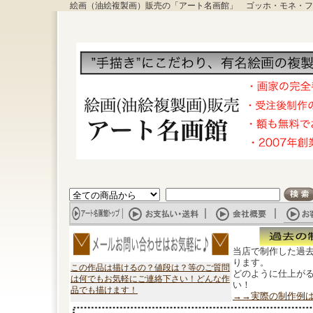
絵画（油絵複製画）販売の「アート名画館」 ゴッホ・モネ・フ
当店で制作した過
ります。
この作品は描けるの？値段は？等のご質問
どのように仕上が
は何でもお気軽にご連絡下さい！どんな作
い！
品でも描けます！
→→実際の制作例