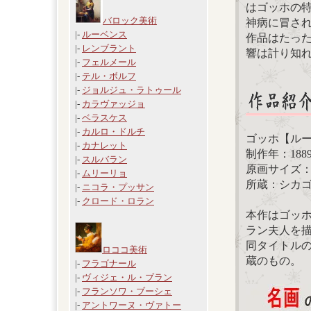
はゴッホの
バロック美術
神病に冒さ
|-
ルーベンス
作品はたっ
|-
レンブラント
響は計り知
|-
フェルメール
|-
テル・ボルフ
|-
ジョルジュ・ラトゥール
|-
カラヴァッジョ
|-
ベラスケス
|-
カルロ・ドルチ
ゴッホ【ル
|-
カナレット
制作年：188
|-
スルバラン
原画サイズ：92
|-
ムリーリョ
所蔵：シカ
|-
ニコラ・プッサン
|-
クロード・ロラン
本作はゴッ
ラン夫人を
同タイトルの
ロココ美術
蔵のもの。
|-
フラゴナール
|-
ヴィジェ・ル・ブラン
|-
フランソワ・ブーシェ
|-
アントワーヌ・ヴァトー