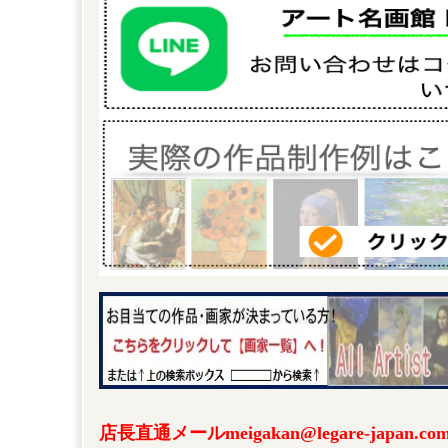
店長直通メールmeigakan@legare-japa