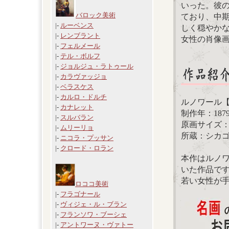
いった。彼
バロック美術
ており、中
|-
ルーベンス
しく穏やか
|-
レンブラント
女性の肖像
|-
フェルメール
|-
テル・ボルフ
|-
ジョルジュ・ラトゥール
|-
カラヴァッジョ
|-
ベラスケス
|-
カルロ・ドルチ
ルノワール
|-
カナレット
制作年：187
|-
スルバラン
原画サイズ：61
|-
ムリーリョ
所蔵：シカ
|-
ニコラ・プッサン
|-
クロード・ロラン
本作はルノ
いた作品で
若い女性が
ロココ美術
|-
フラゴナール
|-
ヴィジェ・ル・ブラン
|-
フランソワ・ブーシェ
|-
アントワーヌ・ヴァトー