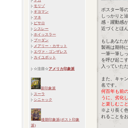
|-
ドガ
|-
モリゾ
ポスター等
|-
ギヨマン
しっかりと
|-
マネ
感・躍動感
|-
ピサロ
近づくとほ
|-
シスレー
|-
ホイッスラー
|-
ブーダン
もしあなた
|-
メアリー・カサット
製画は期待
|-
エヴァ・ゴンザレス
一筆一筆し
|-
カイユボット
を呼び起こ
入っていた
|- ☆注目☆
アメリカ印象派
また、キャ
名です。
新印象派
何百年も前
|-
スーラ
うに、劣化
|-
シニャック
と楽しむこ
※より長く
れることを
後期印象派(ポスト印象
派)