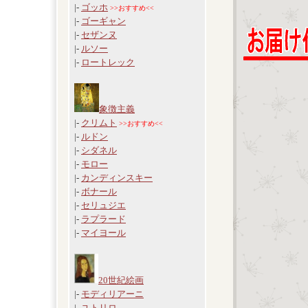
|-
ゴッホ
>>おすすめ<<
|-
ゴーギャン
|-
セザンヌ
|-
ルソー
|-
ロートレック
象徴主義
|-
クリムト
>>おすすめ<<
|-
ルドン
|-
シダネル
|-
モロー
|-
カンディンスキー
|-
ボナール
|-
セリュジエ
|-
ラプラード
|-
マイヨール
20世紀絵画
|-
モディリアーニ
|-
ユトリロ