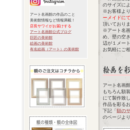
のサイズに
※お客様よ
アート名画館の作品のこと
ーメイドに
美術館情報など情報満載！
頂いており
店長サワイがお届けする
※アート名
アート名画館公式ブログ
め、壁の空
巨匠の美術館
辺が１メー
絵画の美術館
お気軽にご
有名絵画（アート）の美術館
アート名画
もちろん額
にて製作致
作品を彩る
下記「
額の
のページよ