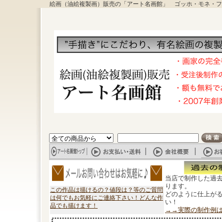
絵画（油絵複製画）販売の「アート名画館」 ゴッホ・モネ・フ
当店で制作した過
ります。
この作品は描けるの？値段は？等のご質問
どのように仕上が
は何でもお気軽にご連絡下さい！どんな作
い！
品でも描けます！
→→実際の制作例