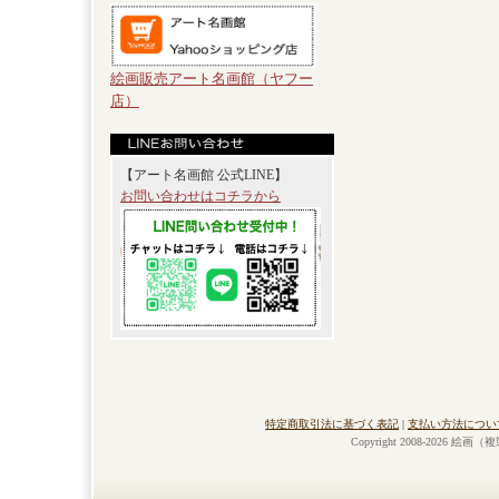
絵画販売アート名画館（ヤフー
店）
【アート名画館 公式LINE】
お問い合わせはコチラから
特定商取引法に基づく表記
|
支払い方法につい
Copyright 2008-2026 絵画