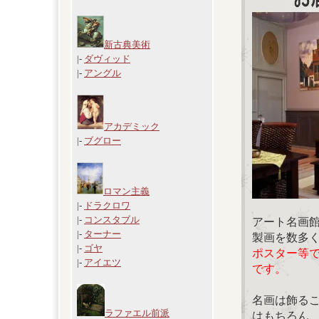
新古典美術
|-
ダヴィッド
|-
アングル
アカデミック
|-
ブグロー
ロマン主義
|-
ドラクロワ
|-
コンスタブル
アート名画
|-
ターナー
製画を数多
|-
ゴヤ
ポスター等
|-
アイエツ
です。
名画は飾る
ラファエル前派
はもちろん