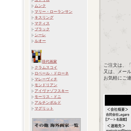
|-
ムンク
|-
マリー・ローランサン
|-
キスリング
|-
マティス
|-
ブラック
|-
シーレ
|-
ルオー
現代画家
ご注文は、
|-
クラムスコイ
又は、メール：「
|-
ロベール・ドローネ
お気軽にご
|-
マレーヴィチ
|-
モンドリアン
|-
アイヴァゾフスキー
|-
モーリス・ドニ
|-
アルチンボルド
|-
マグリット