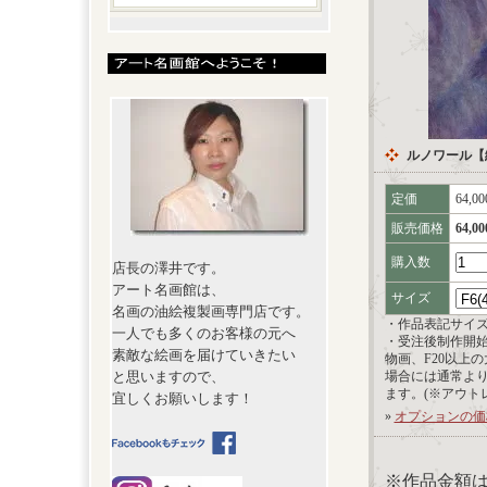
ルノワール【
定価
64,0
販売価格
64,0
購入数
店長の澤井です。
アート名画館は、
サイズ
名画の油絵複製画専門店です。
・作品表記サイ
一人でも多くのお客様の元へ
・受注後制作開
素敵な絵画を届けていきたい
物画、F20以上
と思いますので、
場合には通常よ
ます。(※アウト
宜しくお願いします！
»
オプションの価
※作品金額