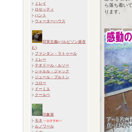
|-
ミレイ
ら落ち着い
|-
ロセッティ
ります。
|-
ハント
|-
ウォーターハウス
写実主義(バルビゾン派含
む)
|-
ファンタン・ラトゥール
|-
ミレー
|-
テオドール・ルソー
|-
シャルル・ジャック
|-
ジュール・ブルトン
|-
コロー
|-
ドーミエ
|-
クールベ
印象派
|-
モネ
>>おすすめ<<
|-
ルノワール