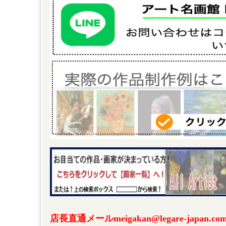
店長直通メールmeigakan@legare-japa