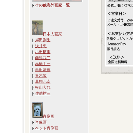
|
-
その他海外画家一覧
日本人画家
|-
岸田劉生
|-
浅井忠
|-
小出楢重
|-
藤島武二
|-
高橋由一
|-
黒田清輝
|-
青木繁
|-
葛飾北斎
|-
横山大観
|-
佐伯祐三
肖像画
|-
肖像画
|-
ペット肖像画