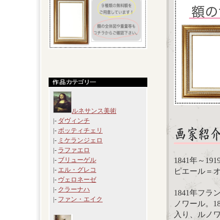
ルネサンス美術
|-
ダヴィンチ
|-
ボッティチェリ
|-
ミケランジェロ
|-
ラファエロ
1841年～19
|-
ブリューゲル
|-
エル・グレコ
ピエール＝オーギ
|-
ヴェロネーゼ
|-
クラーナハ
1841年フ
|-
ファン・エイク
ノワール。1
入り、ルノ