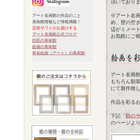
頂いており
※アート名
アート名画館の作品のこと
美術館情報など情報満載！
め、壁の空
店長サワイがお届けする
辺が１メー
アート名画館公式ブログ
お気軽にご
巨匠の美術館
絵画の美術館
有名絵画（アート）の美術館
アート名画
もちろん額
にて製作致
作品を彩る
下記「
額の
のページよ