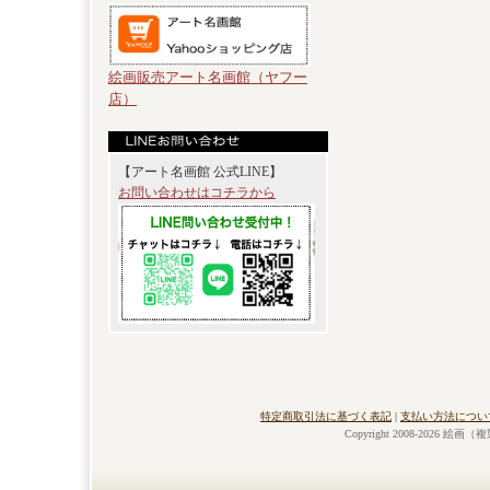
絵画販売アート名画館（ヤフー
店）
【アート名画館 公式LINE】
お問い合わせはコチラから
特定商取引法に基づく表記
|
支払い方法につい
Copyright 2008-2026 絵画