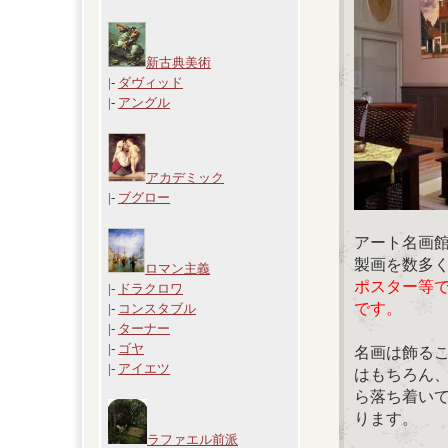
新古典美術
|-
ダヴィッド
|-
アングル
アカデミック
|-
ブグロー
アート名画
製画を数多
ロマン主義
ポスター等
|-
ドラクロワ
です。
|-
コンスタブル
|-
ターナー
|-
ゴヤ
名画は飾る
|-
アイエツ
はもちろん
ら落ち着い
ります。
ラファエル前派