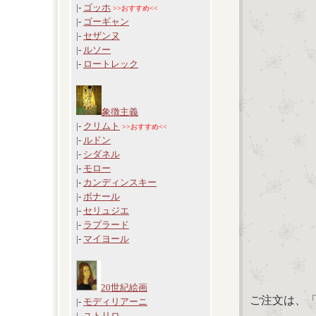
|-
ゴッホ
>>おすすめ<<
|-
ゴーギャン
|-
セザンヌ
|-
ルソー
|-
ロートレック
象徴主義
|-
クリムト
>>おすすめ<<
|-
ルドン
|-
シダネル
|-
モロー
|-
カンディンスキー
|-
ボナール
|-
セリュジエ
|-
ラプラード
|-
マイヨール
20世紀絵画
ご注文は、
|-
モディリアーニ
|-
ユトリロ