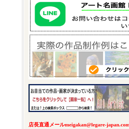
店長直通メールmeigakan@legare-japa