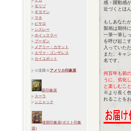
|-
ドガ
感・躍動感
|-
モリゾ
近づくとほ
|-
ギヨマン
|-
マネ
もしあなた
|-
ピサロ
製画は期待
|-
シスレー
一筆一筆し
|-
ホイッスラー
を呼び起こ
|-
ブーダン
|-
メアリー・カサット
入っていた
|-
エヴァ・ゴンザレス
また、キャ
|-
カイユボット
名です。
|- ☆注目☆
アメリカ印象派
何百年も前
うに、劣化
と楽しむこ
新印象派
※より長く
|-
スーラ
れることを
|-
シニャック
後期印象派(ポスト印象
派)