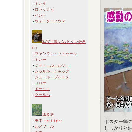
|-
ミレイ
|-
ロセッティ
|-
ハント
|-
ウォーターハウス
写実主義(バルビゾン派含
む)
|-
ファンタン・ラトゥール
|-
ミレー
|-
テオドール・ルソー
|-
シャルル・ジャック
|-
ジュール・ブルトン
|-
コロー
|-
ドーミエ
|-
クールベ
印象派
|-
モネ
ポスター等
>>おすすめ<<
|-
ルノワール
しっかりと