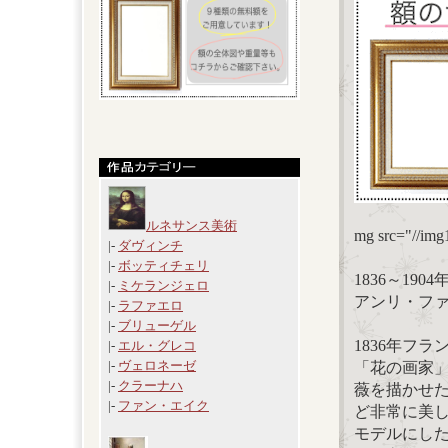
ルネサンス美術
mg src="//im
|-
ダヴィンチ
|-
ボッティチェリ
1836～19
|-
ミケランジェロ
アンリ・ファンタ
|-
ラファエロ
|-
ブリューゲル
1836年フ
|-
エル・グレコ
|-
ヴェロネーゼ
「花の画家
|-
クラーナハ
薇を描かせ
|-
ファン・エイク
ど非常に美
モデルにし