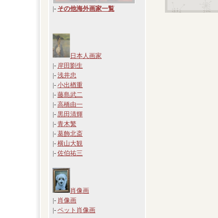
|
-
その他海外画家一覧
日本人画家
|-
岸田劉生
|-
浅井忠
|-
小出楢重
|-
藤島武二
|-
高橋由一
|-
黒田清輝
|-
青木繁
|-
葛飾北斎
|-
横山大観
|-
佐伯祐三
肖像画
|-
肖像画
|-
ペット肖像画