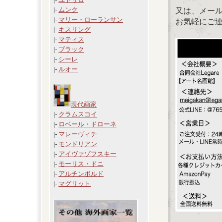
|-
ムンク
又は、メール：「
|-
マリー・ローランサン
お気軽にご
|-
キスリング
|-
マティス
|-
ブラック
|-
シーレ
|-
ルオー
現代画家
|-
クラムスコイ
|-
ロベール・ドローネ
|-
マレーヴィチ
|-
モンドリアン
|-
アイヴァゾフスキー
|-
モーリス・ドニ
|-
アルチンボルド
|-
マグリット