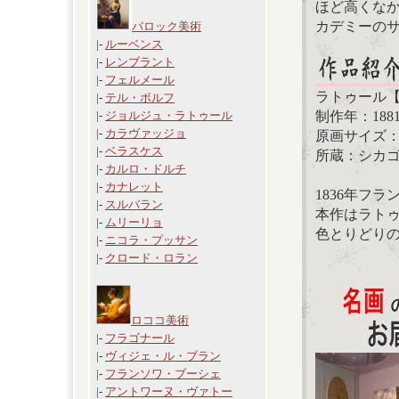
ほど高くな
カデミーの
バロック美術
|-
ルーベンス
|-
レンブラント
|-
フェルメール
ラトゥール
|-
テル・ボルフ
制作年：188
|-
ジョルジュ・ラトゥール
|-
カラヴァッジョ
原画サイズ：48
|-
ベラスケス
所蔵：シカ
|-
カルロ・ドルチ
|-
カナレット
1836年フ
|-
スルバラン
本作はラト
|-
ムリーリョ
色とりどり
|-
ニコラ・プッサン
|-
クロード・ロラン
ロココ美術
|-
フラゴナール
|-
ヴィジェ・ル・ブラン
|-
フランソワ・ブーシェ
|-
アントワーヌ・ヴァトー