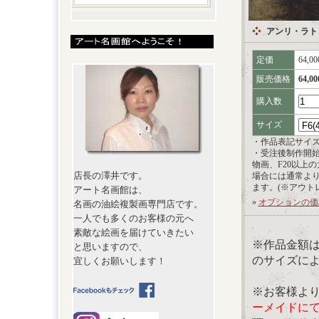
アンリ・ラト
定価
64,0
販売価格
64,0
購入数
サイズ
・作品表記サイ
・受注後制作開
物画、F20以上
店長の澤井です。
場合には通常よ
ます。(※アウト
アート名画館は、
»
オプションの価
名画の油絵複製画専門店です。
一人でも多くのお客様の元へ
素敵な絵画を届けていきたい
※作品金額
と思いますので、
のサイズに
宜しくお願いします！
※お客様よ
ーメイドに