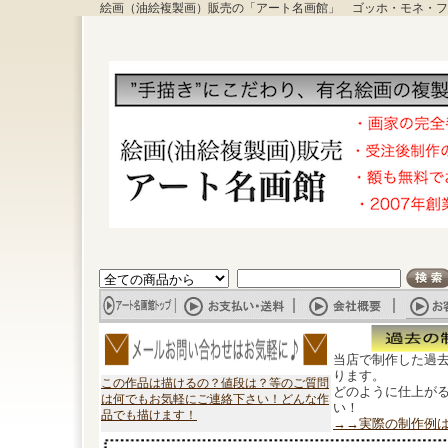
絵画（油絵複製画）販売の「アート名画館」 ゴッホ・モネ・フ
当店で制作した過
ります。
この作品は描けるの？値段は？等のご質問
どのように仕上が
は何でもお気軽にご連絡下さい！どんな作
い！
品でも描けます！
→→実際の制作例