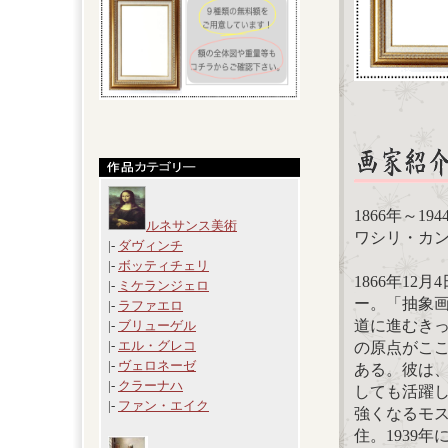
1866年～194
ルネサンス美術
ワシリ・カンディ
|-
ダヴィンチ
|-
ボッティチェリ
1866年1
|-
ミケランジェロ
ー。「抽象
|-
ラファエロ
道に進むき
|-
ブリューゲル
|-
エル・グレコ
の原点がこ
|-
ヴェロネーゼ
ある。彼は
|-
クラーナハ
しても活躍
|-
ファン・エイク
強くなるモ
住。1939