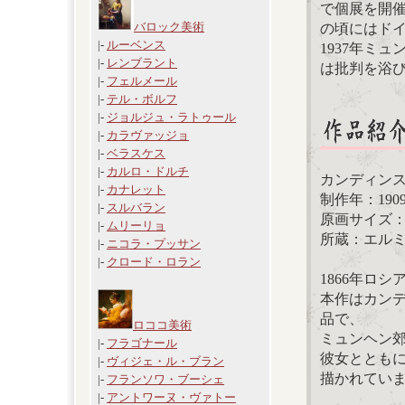
で個展を開
バロック美術
の頃にはド
|-
ルーベンス
1937年ミ
|-
レンブラント
は批判を浴び
|-
フェルメール
|-
テル・ボルフ
|-
ジョルジュ・ラトゥール
|-
カラヴァッジョ
|-
ベラスケス
|-
カルロ・ドルチ
カンディン
|-
カナレット
制作年：190
|-
スルバラン
原画サイズ：75
|-
ムリーリョ
所蔵：エル
|-
ニコラ・プッサン
|-
クロード・ロラン
1866年ロ
本作はカン
品で、
ロココ美術
ミュンヘン
|-
フラゴナール
彼女ととも
|-
ヴィジェ・ル・ブラン
描かれてい
|-
フランソワ・ブーシェ
|-
アントワーヌ・ヴァトー