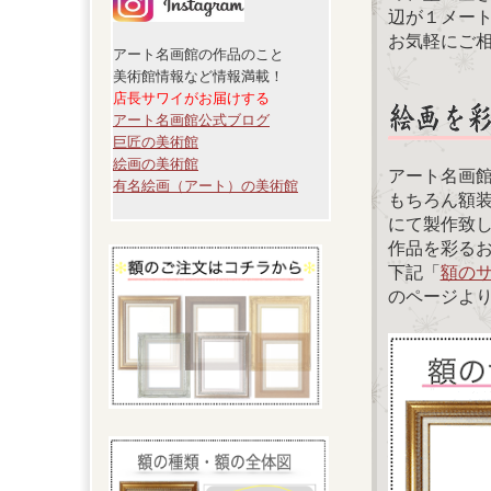
辺が１メー
お気軽にご
アート名画館の作品のこと
美術館情報など情報満載！
店長サワイがお届けする
アート名画館公式ブログ
巨匠の美術館
絵画の美術館
アート名画
有名絵画（アート）の美術館
もちろん額
にて製作致
作品を彩る
下記「
額の
のページよ