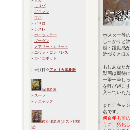
|-
ドガ
|-
モリゾ
|-
ギヨマン
|-
マネ
|-
ピサロ
|-
シスレー
ポスター等
|-
ホイッスラー
|-
ブーダン
しっかりと
|-
メアリー・カサット
感・躍動感
|-
エヴァ・ゴンザレス
近づくとほ
|-
カイユボット
もしあなた
|- ☆注目☆
アメリカ印象派
製画は期待
一筆一筆し
を呼び起こ
新印象派
入っていた
|-
スーラ
|-
シニャック
また、キャ
名です。
何百年も前
後期印象派(ポスト印象
うに、劣化
派)