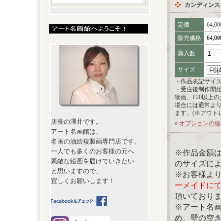
カンディンス
定価
64,0
販売価格
64,0
購入数
サイズ
・作品表記サイ
・受注後制作開
物画、F20以上
場合には通常よ
ます。(※アウト
店長の澤井です。
»
オプションの価
アート名画館は、
名画の油絵複製画専門店です。
一人でも多くのお客様の元へ
※作品金額
素敵な絵画を届けていきたい
のサイズに
と思いますので、
※お客様よ
宜しくお願いします！
ーメイドに
頂いており
※アート名
め、壁の空