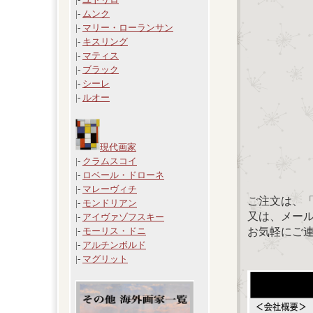
|-
ムンク
|-
マリー・ローランサン
|-
キスリング
|-
マティス
|-
ブラック
|-
シーレ
|-
ルオー
現代画家
|-
クラムスコイ
|-
ロベール・ドローネ
|-
マレーヴィチ
ご注文は、
|-
モンドリアン
又は、メール：「
|-
アイヴァゾフスキー
お気軽にご
|-
モーリス・ドニ
|-
アルチンボルド
|-
マグリット