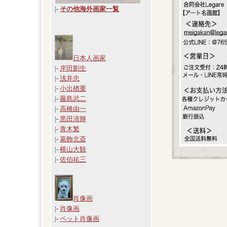
|
-
その他海外画家一覧
日本人画家
|-
岸田劉生
|-
浅井忠
|-
小出楢重
|-
藤島武二
|-
高橋由一
|-
黒田清輝
|-
青木繁
|-
葛飾北斎
|-
横山大観
|-
佐伯祐三
肖像画
|-
肖像画
|-
ペット肖像画