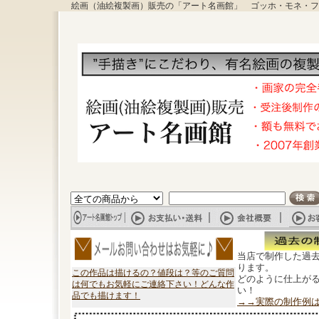
絵画（油絵複製画）販売の「アート名画館」 ゴッホ・モネ・フ
当店で制作した過
ります。
この作品は描けるの？値段は？等のご質問
どのように仕上が
は何でもお気軽にご連絡下さい！どんな作
い！
品でも描けます！
→→実際の制作例