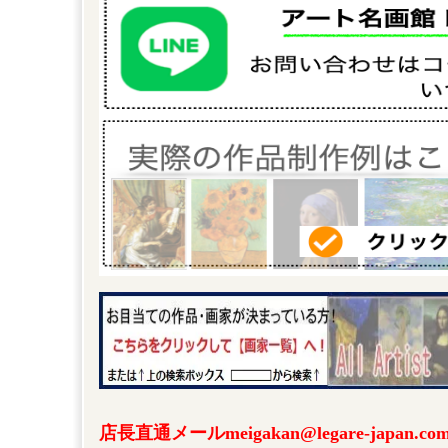
店長直通メールmeigakan@legare-japa