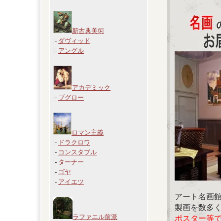
新古典美術
|-
ダヴィッド
|-
アングル
アカデミック
|-
ブグロー
ロマン主義
|-
ドラクロワ
|-
コンスタブル
|-
ターナー
|-
ゴヤ
|-
アイエツ
アート名画
製画を数多
ラファエル前派
ポスター等