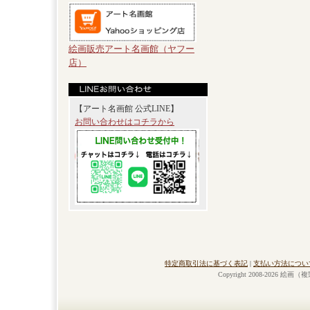
絵画販売アート名画館（ヤフー
店）
【アート名画館 公式LINE】
お問い合わせはコチラから
特定商取引法に基づく表記
|
支払い方法につい
Copyright 2008-2026 絵画