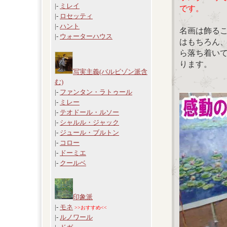
|-
ミレイ
です。
|-
ロセッティ
|-
ハント
名画は飾る
|-
ウォーターハウス
はもちろん
ら落ち着い
ります。
写実主義(バルビゾン派含
む)
|-
ファンタン・ラトゥール
|-
ミレー
|-
テオドール・ルソー
|-
シャルル・ジャック
|-
ジュール・ブルトン
|-
コロー
|-
ドーミエ
|-
クールベ
印象派
|-
モネ
>>おすすめ<<
|-
ルノワール