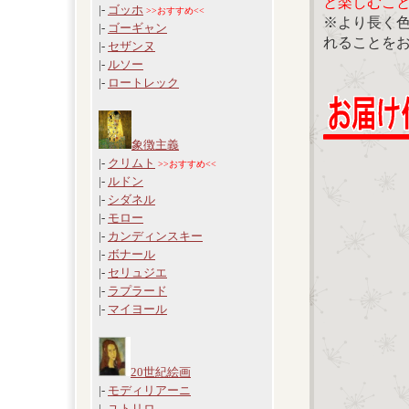
と楽しむこ
|-
ゴッホ
>>おすすめ<<
※より長く
|-
ゴーギャン
れることを
|-
セザンヌ
|-
ルソー
|-
ロートレック
象徴主義
|-
クリムト
>>おすすめ<<
|-
ルドン
|-
シダネル
|-
モロー
|-
カンディンスキー
|-
ボナール
|-
セリュジエ
|-
ラプラード
|-
マイヨール
20世紀絵画
|-
モディリアーニ
|-
ユトリロ