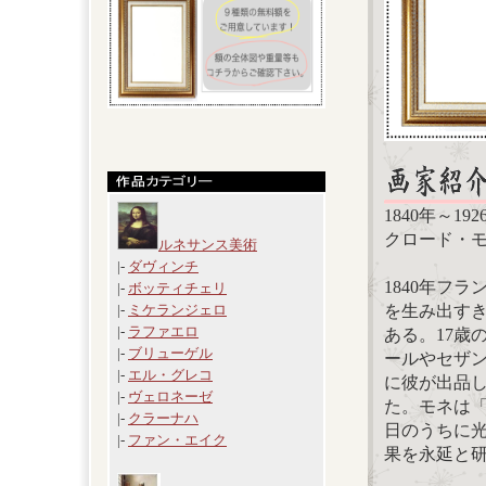
1840年～19
クロード・モネ
ルネサンス美術
|-
ダヴィンチ
1840年フ
|-
ボッティチェリ
を生み出す
|-
ミケランジェロ
|-
ラファエロ
ある。17歳
|-
ブリューゲル
ールやセザン
|-
エル・グレコ
に彼が出品
|-
ヴェロネーゼ
た。モネは
|-
クラーナハ
日のうちに
|-
ファン・エイク
果を永延と