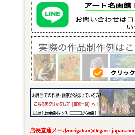
店長直通メールmeigakan@legare-japa