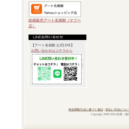
絵画販売アート名画館（ヤフー
店）
【アート名画館 公式LINE】
お問い合わせはコチラから
特定商取引法に基づく表記
|
支払い方法につい
Copyright 2008-2026 絵画