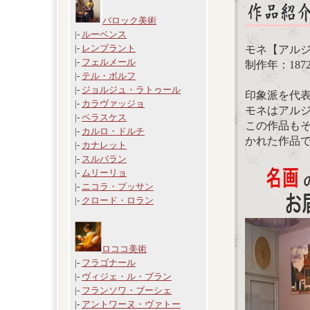
バロック美術
|-
ルーベンス
|-
レンブラント
モネ【アル
|-
フェルメール
制作年：187
|-
テル・ボルフ
|-
ジョルジュ・ラトゥール
印象派を代
|-
カラヴァッジョ
モネはアル
|-
ベラスケス
この作品も
|-
カルロ・ドルチ
かれた作品
|-
カナレット
|-
スルバラン
|-
ムリーリョ
|-
ニコラ・プッサン
|-
クロード・ロラン
ロココ美術
|-
フラゴナール
|-
ヴィジェ・ル・ブラン
|-
フランソワ・ブーシェ
|-
アントワーヌ・ヴァトー