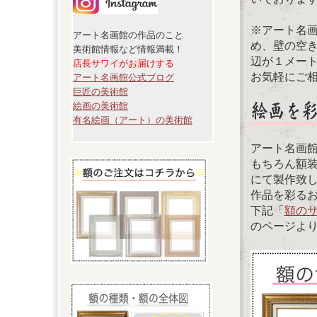
※アート名
アート名画館の作品のこと
め、壁の空
美術館情報など情報満載！
辺が１メー
店長サワイがお届けする
お気軽にご
アート名画館公式ブログ
巨匠の美術館
絵画の美術館
有名絵画（アート）の美術館
アート名画
もちろん額
にて製作致
作品を彩る
下記「
額の
のページよ