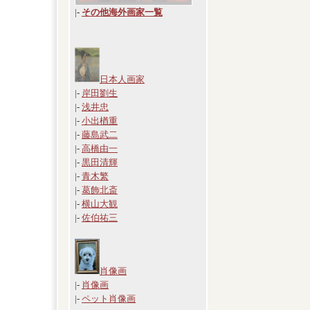
|
-
その他海外画家一覧
日本人画家
|-
岸田劉生
|-
浅井忠
|-
小出楢重
|-
藤島武二
|-
高橋由一
|-
黒田清輝
|-
青木繁
|-
葛飾北斎
|-
横山大観
|-
佐伯祐三
肖像画
|-
肖像画
|-
ペット肖像画