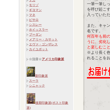
|-
ドガ
一筆一筆し
|-
モリゾ
を呼び起こ
|-
ギヨマン
入っていた
|-
マネ
|-
ピサロ
|-
シスレー
また、キャ
|-
ホイッスラー
名です。
|-
ブーダン
何百年も前
|-
メアリー・カサット
うに、劣化
|-
エヴァ・ゴンザレス
と楽しむこ
|-
カイユボット
※より長く
れることを
|- ☆注目☆
アメリカ印象派
新印象派
|-
スーラ
|-
シニャック
後期印象派(ポスト印象
派)