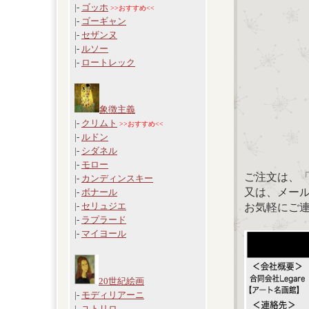
|-
ゴッホ
>>おすすめ<<
|-
ゴーギャン
|-
セザンヌ
|-
ルソー
|-
ロートレック
象徴主義
|-
クリムト
>>おすすめ<<
|-
ルドン
|-
シダネル
|-
モロー
ご注文は、
|-
カンディンスキー
又は、メール：「
|-
ボナール
|-
セリュジエ
お気軽にご
|-
ラプラード
|-
マイヨール
20世紀絵画
|-
モディリアーニ
|-
ユトリロ