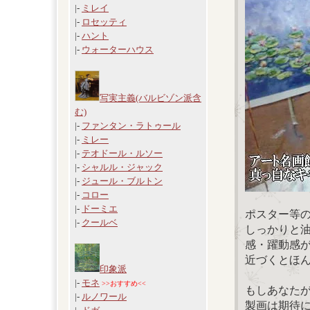
|-
ミレイ
|-
ロセッティ
|-
ハント
|-
ウォーターハウス
写実主義(バルビゾン派含
む)
|-
ファンタン・ラトゥール
|-
ミレー
|-
テオドール・ルソー
|-
シャルル・ジャック
|-
ジュール・ブルトン
|-
コロー
|-
ドーミエ
ポスター等
|-
クールベ
しっかりと
感・躍動感
近づくとほ
印象派
|-
モネ
>>おすすめ<<
もしあなた
|-
ルノワール
製画は期待