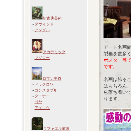
新古典美術
|-
ダヴィッド
|-
アングル
アート名画
アカデミック
製画を数多
|-
ブグロー
ポスター等
です。
ロマン主義
名画は飾る
|-
ドラクロワ
はもちろん
|-
コンスタブル
ら落ち着い
|-
ターナー
ります。
|-
ゴヤ
|-
アイエツ
ラファエル前派