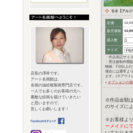
モネ【アルジ
定価
64,0
販売価格
64,0
購入数
サイズ
・作品表記サイ
・受注後制作開
物画、F20以上
場合には通常よ
店長の澤井です。
ます。(※アウト
アート名画館は、
»
オプションの価
名画の油絵複製画専門店です。
一人でも多くのお客様の元へ
素敵な絵画を届けていきたい
※作品金額
と思いますので、
のサイズに
宜しくお願いします！
※お客様よ
ーメイドに
いておりま