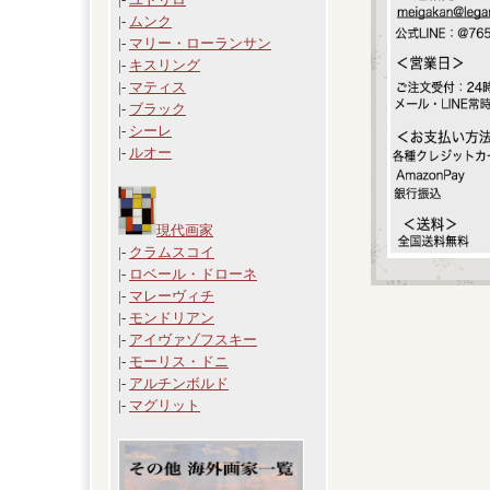
|-
ムンク
|-
マリー・ローランサン
|-
キスリング
|-
マティス
|-
ブラック
|-
シーレ
|-
ルオー
現代画家
|-
クラムスコイ
|-
ロベール・ドローネ
|-
マレーヴィチ
|-
モンドリアン
|-
アイヴァゾフスキー
|-
モーリス・ドニ
|-
アルチンボルド
|-
マグリット