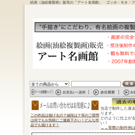
絵画（油絵複製画）販売の「アート名画館」 ゴッホ・モネ・フ
当店で制作した過
ります。
この作品は描けるの？値段は？等のご質問
どのように仕上が
は何でもお気軽にご連絡下さい！どんな作
い！
品でも描けます！
→→実際の制作例