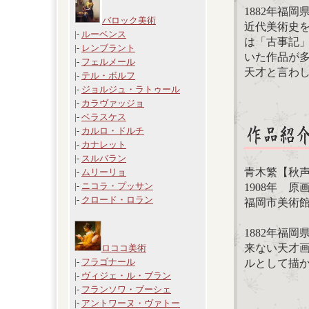
1882年福
バロック美術
近代美術史
|-
ルーベンス
は「古事記
|-
レンブラント
いた作品が多
|-
フェルメール
天才と言わ
|-
テル・ボルフ
|-
ジョルジュ・ラトゥール
|-
カラヴァッジョ
|-
ベラスケス
|-
カルロ・ドルチ
|-
カナレット
|-
スルバラン
青木繁【秋
|-
ムリーリョ
|-
ニコラ・プッサン
1908年 原画
|-
クロード・ロラン
福岡市美術
1882年福
来ない天才
ロココ美術
|-
フラゴナール
ルとして描
|-
ヴィジェ・ル・ブラン
|-
フランソワ・ブーシェ
|-
アントワーヌ・ヴァトー