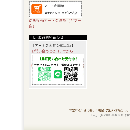
絵画販売アート名画館（ヤフー
店）
【アート名画館 公式LINE】
お問い合わせはコチラから
特定商取引法に基づく表記
|
支払い方法につい
Copyright 2008-2026 絵画