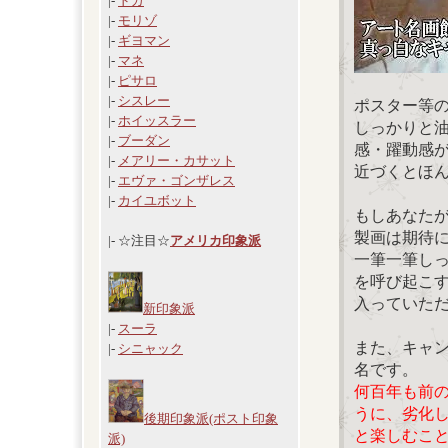
|-
ドガ
|-
モリゾ
|-
ギヨマン
|-
マネ
|-
ピサロ
|-
シスレー
ポスター等
|-
ホイッスラー
しっかりと
|-
ブーダン
感・躍動感
|-
メアリー・カサット
近づくとほ
|-
エヴァ・ゴンザレス
|-
カイユボット
もしあなた
製画は期待
|- ☆注目☆
アメリカ印象派
一筆一筆し
を呼び起こ
入っていた
新印象派
|-
スーラ
また、キャ
|-
シニャック
名です。
何百年も前
うに、劣化
後期印象派(ポスト印象
と楽しむこ
派)