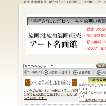
絵画（油絵複製画）販売の「アート名画館」 ゴッホ・モネ・フ
当店で制作した過
ります。
この作品は描けるの？値段は？等のご質問
どのように仕上が
は何でもお気軽にご連絡下さい！どんな作
い！
品でも描けます！
→→実際の制作例