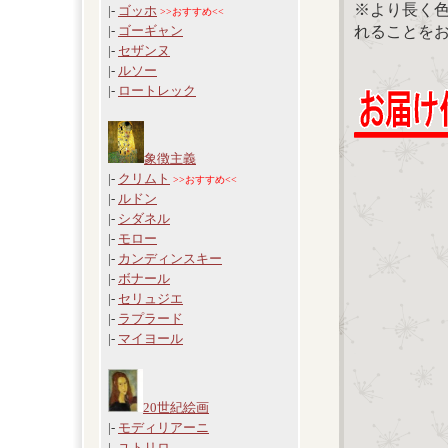
※より長く
|-
ゴッホ
>>おすすめ<<
れることを
|-
ゴーギャン
|-
セザンヌ
|-
ルソー
|-
ロートレック
象徴主義
|-
クリムト
>>おすすめ<<
|-
ルドン
|-
シダネル
|-
モロー
|-
カンディンスキー
|-
ボナール
|-
セリュジエ
|-
ラプラード
|-
マイヨール
20世紀絵画
|-
モディリアーニ
|-
ユトリロ