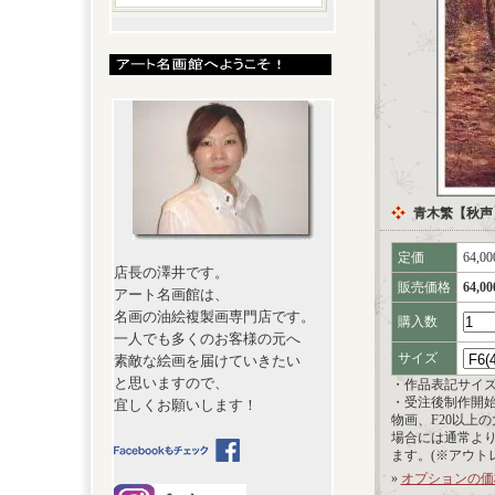
青木繁【秋声
定価
64,0
店長の澤井です。
販売価格
64,0
アート名画館は、
名画の油絵複製画専門店です。
購入数
一人でも多くのお客様の元へ
サイズ
素敵な絵画を届けていきたい
と思いますので、
・作品表記サイ
・受注後制作開
宜しくお願いします！
物画、F20以上
場合には通常よ
ます。(※アウト
»
オプションの価