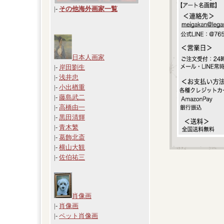
|
-
その他海外画家一覧
日本人画家
|-
岸田劉生
|-
浅井忠
|-
小出楢重
|-
藤島武二
|-
高橋由一
|-
黒田清輝
|-
青木繁
|-
葛飾北斎
|-
横山大観
|-
佐伯祐三
肖像画
|-
肖像画
|-
ペット肖像画