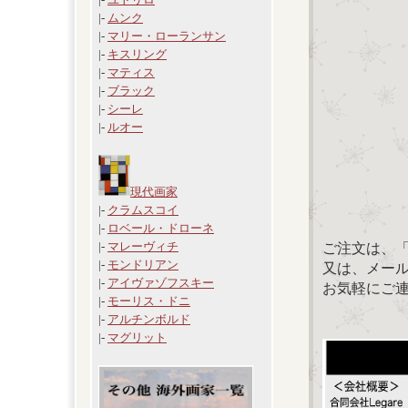
|-
ムンク
|-
マリー・ローランサン
|-
キスリング
|-
マティス
|-
ブラック
|-
シーレ
|-
ルオー
現代画家
|-
クラムスコイ
|-
ロベール・ドローネ
|-
マレーヴィチ
ご注文は、
|-
モンドリアン
又は、メール：「
|-
アイヴァゾフスキー
お気軽にご
|-
モーリス・ドニ
|-
アルチンボルド
|-
マグリット