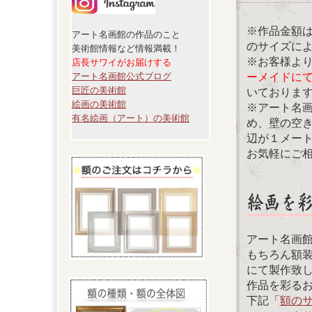
※作品金額
アート名画館の作品のこと
のサイズに
美術館情報など情報満載！
※お客様よ
店長サワイがお届けする
ーメイドに
アート名画館公式ブログ
巨匠の美術館
いておりま
絵画の美術館
※アート名
有名絵画（アート）の美術館
め、壁の空
辺が１メー
お気軽にご
アート名画
もちろん額
にて製作致
作品を彩る
下記「
額の