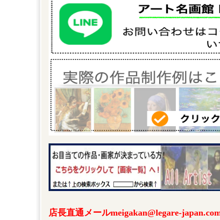
店長直通メールmeigakan@legare-japa