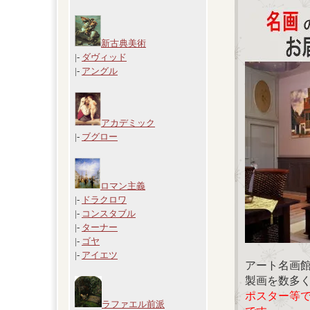
新古典美術
|-
ダヴィッド
|-
アングル
アカデミック
|-
ブグロー
ロマン主義
|-
ドラクロワ
|-
コンスタブル
|-
ターナー
|-
ゴヤ
|-
アイエツ
アート名画
製画を数多
ポスター等
ラファエル前派