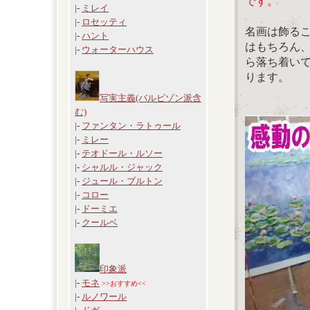
です。
|-
ミレイ
|-
ロセッティ
名画は飾る
|-
ハント
はもちろん
|-
ウォーターハウス
ら落ち着い
ります。
写実主義(バルビゾン派含
む)
|-
ファンタン・ラトゥール
|-
ミレー
|-
テオドール・ルソー
|-
シャルル・ジャック
|-
ジュール・ブルトン
|-
コロー
|-
ドーミエ
|-
クールベ
印象派
|-
モネ
>>おすすめ<<
|-
ルノワール