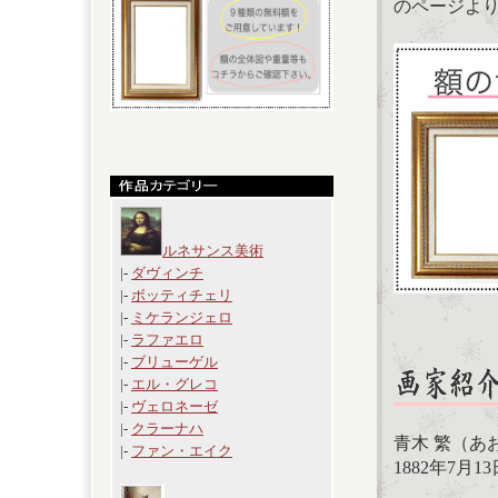
のページよ
ルネサンス美術
|-
ダヴィンチ
|-
ボッティチェリ
|-
ミケランジェロ
|-
ラファエロ
|-
ブリューゲル
|-
エル・グレコ
|-
ヴェロネーゼ
|-
クラーナハ
青木 繁（あ
|-
ファン・エイク
1882年7月1