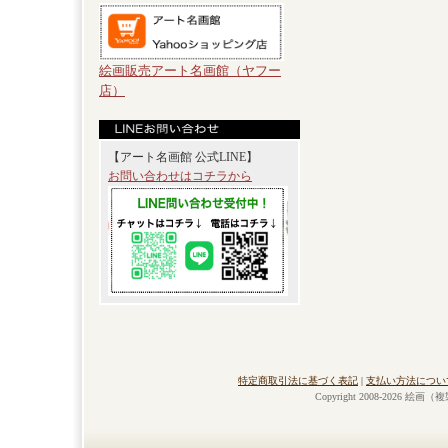
絵画販売アート名画館（ヤフー
店）
【アート名画館 公式LINE】
お問い合わせはコチラから
特定商取引法に基づく表記
|
支払い方法につい
Copyright 2008-2026 絵画