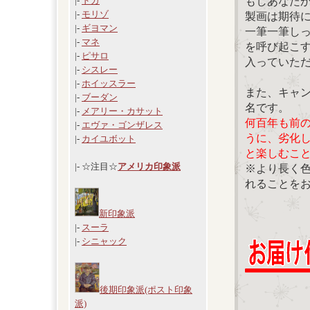
もしあなた
|-
ドガ
|-
モリゾ
製画は期待
|-
ギヨマン
一筆一筆し
|-
マネ
を呼び起こ
|-
ピサロ
入っていた
|-
シスレー
|-
ホイッスラー
また、キャ
|-
ブーダン
名です。
|-
メアリー・カサット
何百年も前
|-
エヴァ・ゴンザレス
うに、劣化
|-
カイユボット
と楽しむこ
|- ☆注目☆
アメリカ印象派
※より長く
れることを
新印象派
|-
スーラ
|-
シニャック
後期印象派(ポスト印象
派)