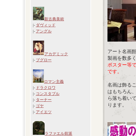
新古典美術
|-
ダヴィッド
|-
アングル
アート名画
アカデミック
製画を数多
|-
ブグロー
ポスター等
です。
ロマン主義
名画は飾る
|-
ドラクロワ
はもちろん
|-
コンスタブル
ら落ち着い
|-
ターナー
ります。
|-
ゴヤ
|-
アイエツ
ラファエル前派