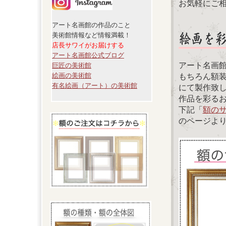
お気軽にご
アート名画館の作品のこと
美術館情報など情報満載！
店長サワイがお届けする
アート名画館公式ブログ
アート名画
巨匠の美術館
絵画の美術館
もちろん額
有名絵画（アート）の美術館
にて製作致
作品を彩る
下記「
額の
のページよ