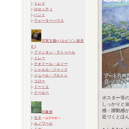
|-
ミレイ
|-
ロセッティ
|-
ハント
|-
ウォーターハウス
写実主義(バルビゾン派含
む)
|-
ファンタン・ラトゥール
|-
ミレー
|-
テオドール・ルソー
|-
シャルル・ジャック
|-
ジュール・ブルトン
|-
コロー
|-
ドーミエ
|-
クールベ
ポスター等
しっかりと
感・躍動感
印象派
近づくとほ
|-
モネ
>>おすすめ<<
|-
ルノワール