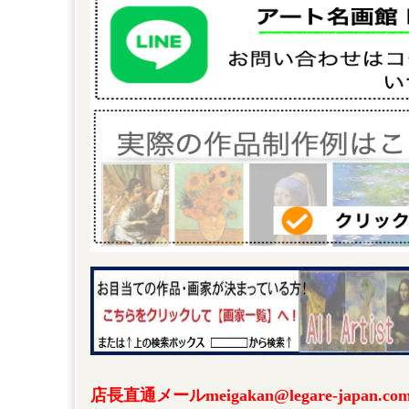
店長直通メールmeigakan@legare-japa