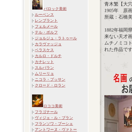
青木繁【大
バロック美術
1905年 原画サ
|-
ルーベンス
所蔵：石橋
|-
レンブラント
|-
フェルメール
1882年福
|-
テル・ボルフ
来ない天才
|-
ジョルジュ・ラトゥール
ムチノミコ
|-
カラヴァッジョ
れた作品で
|-
ベラスケス
|-
カルロ・ドルチ
|-
カナレット
|-
スルバラン
|-
ムリーリョ
|-
ニコラ・プッサン
|-
クロード・ロラン
ロココ美術
|-
フラゴナール
|-
ヴィジェ・ル・ブラン
|-
フランソワ・ブーシェ
|-
アントワーヌ・ヴァトー