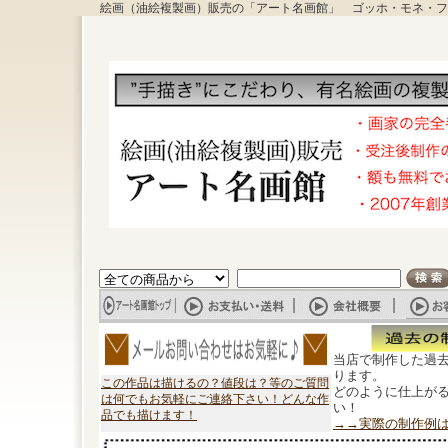
絵画（油絵複製画）販売の「アート名画館」 ゴッホ・モネ・フ
当店で制作した過
ります。
この作品は描けるの？値段は？等のご質問
どのように仕上が
は何でもお気軽にご連絡下さい！どんな作
い！
品でも描けます！
→→実際の制作例