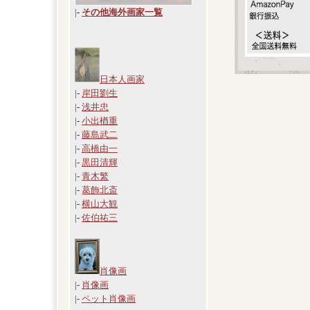
|
-
その他海外画家一覧
日本人画家
|-
岸田劉生
|-
浅井忠
|-
小出楢重
|-
藤島武二
|-
高橋由一
|-
黒田清輝
|-
青木繁
|-
葛飾北斎
|-
横山大観
|-
佐伯祐三
肖像画
|-
肖像画
|-
ペット肖像画