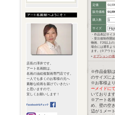
定価
64,0
販売価格
64,0
購入数
サイズ
・作品表記サイ
・受注後制作開
物画、F20以上
場合には通常よ
ます。(※アウト
»
オプションの価
店長の澤井です。
アート名画館は、
※作品金額
名画の油絵複製画専門店です。
のサイズに
一人でも多くのお客様の元へ
※お客様よ
素敵な絵画を届けていきたい
ーメイドに
と思いますので、
いておりま
宜しくお願いします！
※アート名
め、壁の空
辺が１メー