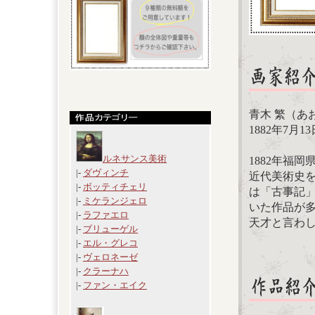
青木 繁（あ
1882年7月1
ルネサンス美術
1882年福
|-
ダヴィンチ
近代美術史
|-
ボッティチェリ
は「古事記
|-
ミケランジェロ
いた作品が多
|-
ラファエロ
天才と言わ
|-
ブリューゲル
|-
エル・グレコ
|-
ヴェロネーゼ
|-
クラーナハ
|-
ファン・エイク