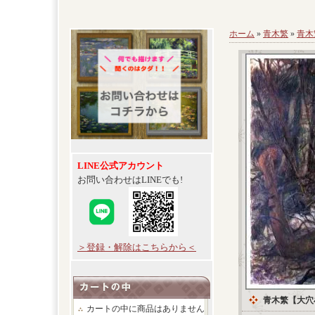
ホーム
»
青木繁
»
青木
LINE公式アカウント
お問い合わせはLINEでも!
＞登録・解除はこちらから＜
青木繁【大穴
カートの中に商品はありません