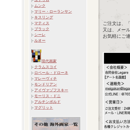
|-
ムンク
|-
マリー・ローランサン
|-
キスリング
ご注文は、
|-
マティス
|-
ブラック
又は、メール：「
|-
シーレ
お気軽にご
|-
ルオー
現代画家
|-
クラムスコイ
|-
ロベール・ドローネ
|-
マレーヴィチ
|-
モンドリアン
|-
アイヴァゾフスキー
|-
モーリス・ドニ
|-
アルチンボルド
|-
マグリット