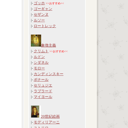
|-
ゴッホ
>>おすすめ<<
|-
ゴーギャン
|-
セザンヌ
|-
ルソー
|-
ロートレック
象徴主義
|-
クリムト
>>おすすめ<<
|-
ルドン
|-
シダネル
|-
モロー
|-
カンディンスキー
|-
ボナール
|-
セリュジエ
|-
ラプラード
|-
マイヨール
20世紀絵画
|-
モディリアーニ
|-
ユトリロ