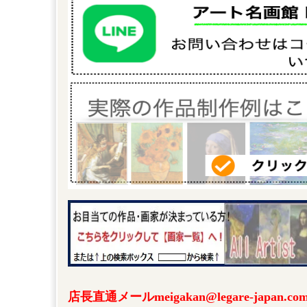
店長直通メールmeigakan@legare-japa