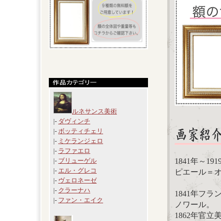
ルネサンス美術
|-
ダヴィンチ
|-
ボッティチェリ
|-
ミケランジェロ
|-
ラファエロ
1841年～19
|-
ブリューゲル
|-
エル・グレコ
ピエール＝オーギ
|-
ヴェロネーゼ
|-
クラーナハ
1841年フ
|-
ファン・エイク
ノワール。
1862年官