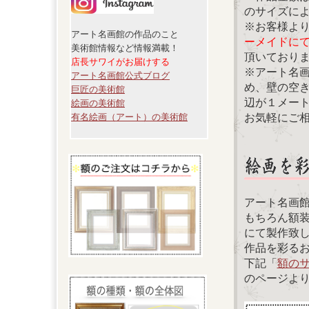
のサイズに
※お客様よ
アート名画館の作品のこと
ーメイドに
美術館情報など情報満載！
頂いており
店長サワイがお届けする
※アート名
アート名画館公式ブログ
め、壁の空
巨匠の美術館
辺が１メー
絵画の美術館
お気軽にご
有名絵画（アート）の美術館
アート名画
もちろん額
にて製作致
作品を彩る
下記「
額の
のページよ