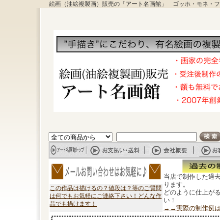
絵画（油絵複製画）販売の「アート名画館」 ゴッホ・モネ・フ
当店で制作した過
ります。
この作品は描けるの？値段は？等のご質問
どのように仕上が
は何でもお気軽にご連絡下さい！どんな作
い！
品でも描けます！
→→実際の制作例