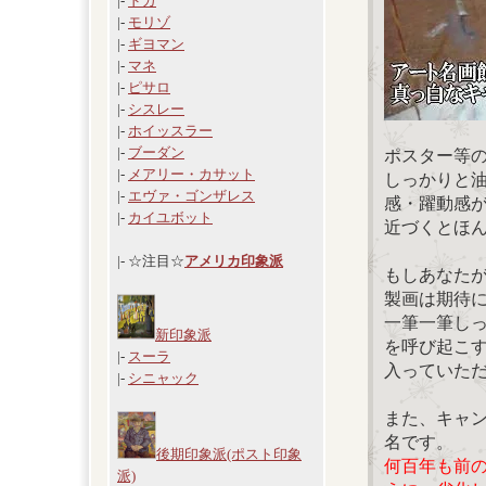
|-
ドガ
|-
モリゾ
|-
ギヨマン
|-
マネ
|-
ピサロ
|-
シスレー
|-
ホイッスラー
|-
ブーダン
ポスター等
|-
メアリー・カサット
しっかりと
|-
エヴァ・ゴンザレス
感・躍動感
|-
カイユボット
近づくとほ
|- ☆注目☆
アメリカ印象派
もしあなた
製画は期待
一筆一筆し
新印象派
を呼び起こ
|-
スーラ
入っていた
|-
シニャック
また、キャ
名です。
後期印象派(ポスト印象
何百年も前
派)