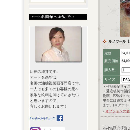
ルノワール【
定価
64,0
販売価格
64,0
購入数
店長の澤井です。
アート名画館は、
サイズ
名画の油絵複製画専門店です。
・作品表記サイ
一人でも多くのお客様の元へ
・受注後制作開
素敵な絵画を届けていきたい
物画、F20以上
と思いますので、
場合には通常よ
ます。(※アウト
宜しくお願いします！
»
オプションの価
※作品金額