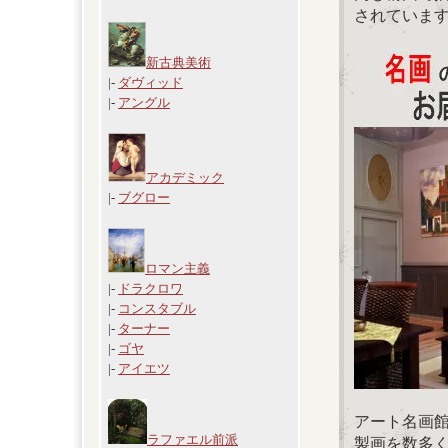
されていま
新古典美術
|-
ダヴィッド
|-
アングル
アカデミック
|-
ブグロー
ロマン主義
|-
ドラクロワ
|-
コンスタブル
|-
ターナー
|-
ゴヤ
|-
アイエツ
アート名画
ラファエル前派
製画を数多