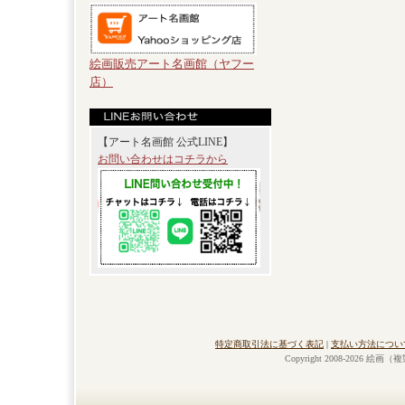
絵画販売アート名画館（ヤフー
店）
【アート名画館 公式LINE】
お問い合わせはコチラから
特定商取引法に基づく表記
|
支払い方法につい
Copyright 2008-2026 絵画