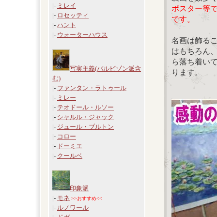
|-
ミレイ
ポスター等
|-
ロセッティ
です。
|-
ハント
|-
ウォーターハウス
名画は飾る
はもちろん
ら落ち着い
写実主義(バルビゾン派含
ります。
む)
|-
ファンタン・ラトゥール
|-
ミレー
|-
テオドール・ルソー
|-
シャルル・ジャック
|-
ジュール・ブルトン
|-
コロー
|-
ドーミエ
|-
クールベ
印象派
|-
モネ
>>おすすめ<<
|-
ルノワール