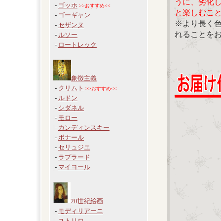
うに、劣化
|-
ゴッホ
>>おすすめ<<
と楽しむこ
|-
ゴーギャン
※より長く
|-
セザンヌ
れることを
|-
ルソー
|-
ロートレック
象徴主義
|-
クリムト
>>おすすめ<<
|-
ルドン
|-
シダネル
|-
モロー
|-
カンディンスキー
|-
ボナール
|-
セリュジエ
|-
ラプラード
|-
マイヨール
20世紀絵画
|-
モディリアーニ
|-
ユトリロ