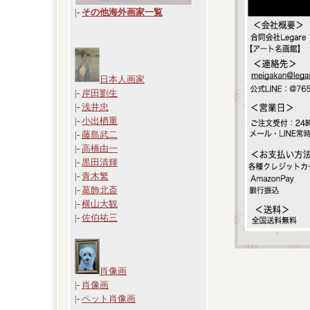
|
-
その他海外画家一覧
日本人画家
|-
岸田劉生
|-
浅井忠
|-
小出楢重
|-
藤島武二
|-
高橋由一
|-
黒田清輝
|-
青木繁
|-
葛飾北斎
|-
横山大観
|-
佐伯祐三
肖像画
|-
肖像画
|-
ペット肖像画