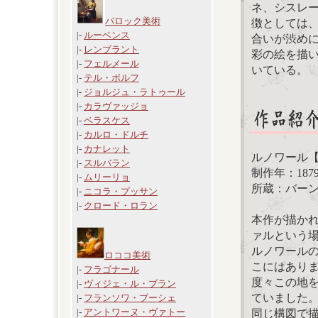
ネ、シスレ
バロック美術
徴としては
|-
ルーベンス
合いが渋め
|-
レンブラント
彩の絵を描
|-
フェルメール
いている。
|-
テル・ボルフ
|-
ジョルジュ・ラトゥール
|-
カラヴァッジョ
|-
ベラスケス
|-
カルロ・ドルチ
|-
カナレット
ルノワール
|-
スルバラン
制作年：187
|-
ムリーリョ
所蔵：バー
|-
ニコラ・プッサン
|-
クロード・ロラン
本作が描か
ァルという
ルノワール
ロココ美術
こにはあり
|-
フラゴナール
度々この地
|-
ヴィジェ・ル・ブラン
ていました
|-
フランソワ・ブーシェ
|-
アントワーヌ・ヴァトー
同じ構図で