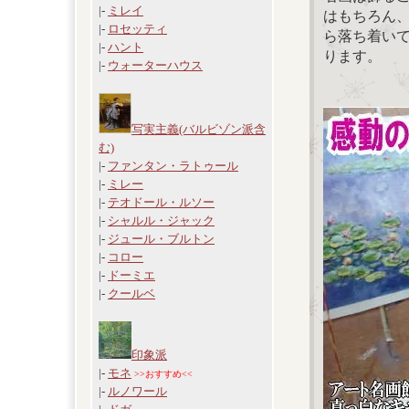
|-
ミレイ
はもちろん
|-
ロセッティ
ら落ち着い
|-
ハント
ります。
|-
ウォーターハウス
写実主義(バルビゾン派含
む)
|-
ファンタン・ラトゥール
|-
ミレー
|-
テオドール・ルソー
|-
シャルル・ジャック
|-
ジュール・ブルトン
|-
コロー
|-
ドーミエ
|-
クールベ
印象派
|-
モネ
>>おすすめ<<
|-
ルノワール