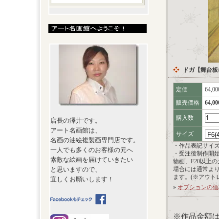
ドガ【舞台板
定価
64,0
販売価格
64,0
購入数
店長の澤井です。
アート名画館は、
サイズ
名画の油絵複製画専門店です。
・作品表記サイ
一人でも多くのお客様の元へ
・受注後制作開
素敵な絵画を届けていきたい
物画、F20以上
と思いますので、
場合には通常よ
ます。(※アウト
宜しくお願いします！
»
オプションの価
※作品金額