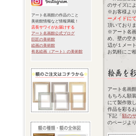
のサイズに
※お客様よ
アート名画館の作品のこと
ーメイドに
美術館情報など情報満載！
頂いており
店長サワイがお届けする
※アート名
アート名画館公式ブログ
め、壁の空
巨匠の美術館
辺が１メー
絵画の美術館
お気軽にご
有名絵画（アート）の美術館
アート名画
もちろん額
にて製作致
作品を彩る
下記「
額の
のページよ