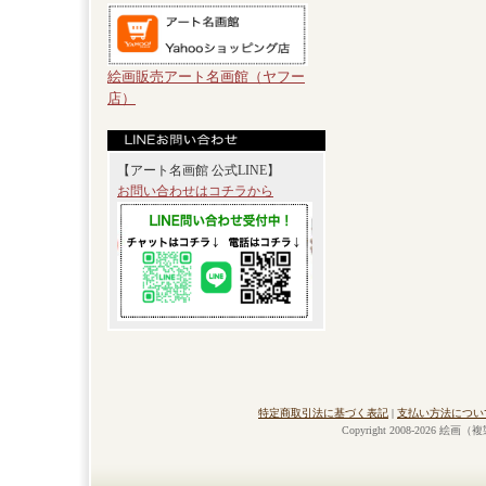
絵画販売アート名画館（ヤフー
店）
【アート名画館 公式LINE】
お問い合わせはコチラから
特定商取引法に基づく表記
|
支払い方法につい
Copyright 2008-2026 絵画