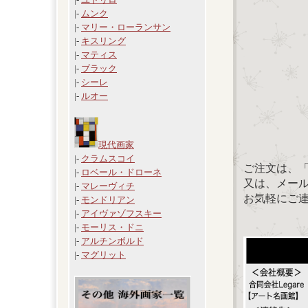
|-
ムンク
|-
マリー・ローランサン
|-
キスリング
|-
マティス
|-
ブラック
|-
シーレ
|-
ルオー
現代画家
|-
クラムスコイ
ご注文は、
|-
ロベール・ドローネ
又は、メール：「
|-
マレーヴィチ
お気軽にご
|-
モンドリアン
|-
アイヴァゾフスキー
|-
モーリス・ドニ
|-
アルチンボルド
|-
マグリット