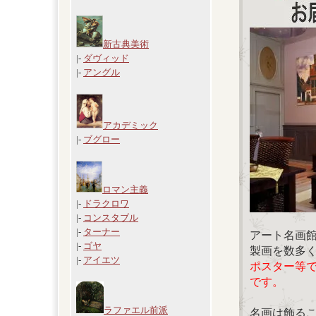
新古典美術
|-
ダヴィッド
|-
アングル
アカデミック
|-
ブグロー
ロマン主義
|-
ドラクロワ
|-
コンスタブル
|-
ターナー
アート名画
|-
ゴヤ
製画を数多
|-
アイエツ
ポスター等
です。
ラファエル前派
名画は飾る