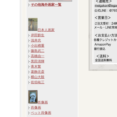
|
-
その他海外画家一覧
日本人画家
|-
岸田劉生
|-
浅井忠
|-
小出楢重
|-
藤島武二
|-
高橋由一
|-
黒田清輝
|-
青木繁
|-
葛飾北斎
|-
横山大観
|-
佐伯祐三
肖像画
|-
肖像画
|-
ペット肖像画