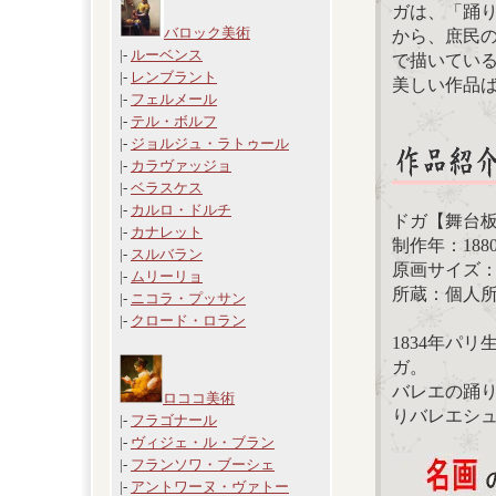
ガは、「踊
バロック美術
から、庶民
|-
ルーベンス
で描いてい
|-
レンブラント
美しい作品
|-
フェルメール
|-
テル・ボルフ
|-
ジョルジュ・ラトゥール
|-
カラヴァッジョ
|-
ベラスケス
|-
カルロ・ドルチ
ドガ【舞台
|-
カナレット
制作年：188
|-
スルバラン
原画サイズ：6
|-
ムリーリョ
所蔵：個人
|-
ニコラ・プッサン
|-
クロード・ロラン
1834年パ
ガ。
バレエの踊
ロココ美術
りバレエシ
|-
フラゴナール
|-
ヴィジェ・ル・ブラン
|-
フランソワ・ブーシェ
|-
アントワーヌ・ヴァトー