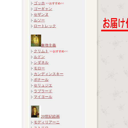
|-
ゴッホ
>>おすすめ<<
|-
ゴーギャン
|-
セザンヌ
|-
ルソー
|-
ロートレック
象徴主義
|-
クリムト
>>おすすめ<<
|-
ルドン
|-
シダネル
|-
モロー
|-
カンディンスキー
|-
ボナール
|-
セリュジエ
|-
ラプラード
|-
マイヨール
20世紀絵画
|-
モディリアーニ
|-
ユトリロ