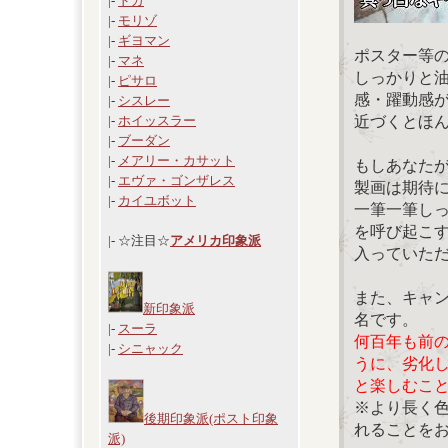
|-
ドガ
|-
モリゾ
|-
ギヨマン
ポスター等
|-
マネ
しっかりと
|-
ピサロ
感・躍動感
|-
シスレー
近づくとほ
|-
ホイッスラー
|-
ブーダン
|-
メアリー・カサット
もしあなた
|-
エヴァ・ゴンザレス
製画は期待
|-
カイユボット
一筆一筆し
を呼び起こ
|- ☆注目☆
アメリカ印象派
入っていた
また、キャ
新印象派
名です。
|-
スーラ
何百年も前
|-
シニャック
うに、劣化
と楽しむこ
※より長く
後期印象派(ポスト印象
れることを
派)