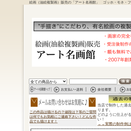
絵画（油絵複製画）販売の「アート名画館」 ゴッホ・モネ・フ
当店で制作した過
ります。
この作品は描けるの？値段は？等のご質問
どのように仕上が
は何でもお気軽にご連絡下さい！どんな作
い！
品でも描けます！
→→実際の制作例