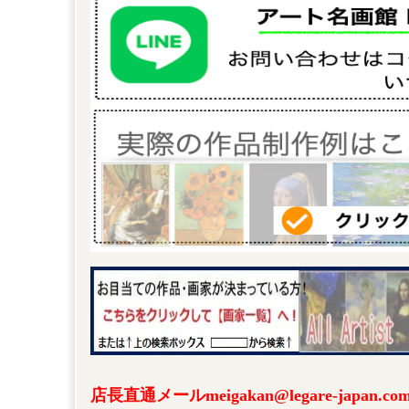
店長直通メールmeigakan@legare-japa