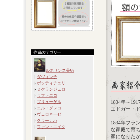
ルネサンス美術
|-
ダヴィンチ
|-
ボッティチェリ
|-
ミケランジェロ
|-
ラファエロ
1834年～19
|-
ブリューゲル
|-
エル・グレコ
エドガー・ドガ(E
|-
ヴェロネーゼ
|-
クラーナハ
1834年フ
|-
ファン・エイク
な家庭で育ち
家になりたか