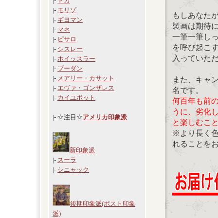
|-
ドガ
|-
モリゾ
もしあなた
|-
ギヨマン
製画は期待
|-
マネ
一筆一筆し
|-
ピサロ
を呼び起こ
|-
シスレー
入っていた
|-
ホイッスラー
|-
ブーダン
|-
メアリー・カサット
また、キャ
|-
エヴァ・ゴンザレス
名です。
|-
カイユボット
何百年も前
うに、劣化
|- ☆注目☆
アメリカ印象派
と楽しむこ
※より長く
れることを
新印象派
|-
スーラ
|-
シニャック
後期印象派(ポスト印象
派)