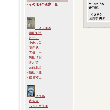
|
-
その他海外画家一覧
日本人画家
|-
岸田劉生
|-
浅井忠
|-
小出楢重
|-
藤島武二
|-
高橋由一
|-
黒田清輝
|-
青木繁
|-
葛飾北斎
|-
横山大観
|-
佐伯祐三
肖像画
|-
肖像画
|-
ペット肖像画