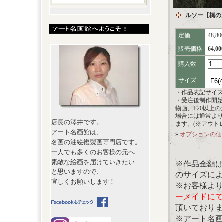
ルソー【橋の
定価
48,8
販売価格
64,0
購入数
サイズ
・作品表記サイ
・受注後制作開
物画、F20以上
場合には通常よ
店長の澤井です。
ます。(※アウト
アート名画館は、
»
オプションの価
名画の油絵複製画専門店です。
一人でも多くのお客様の元へ
素敵な絵画を届けていきたい
※作品金額
と思いますので、
のサイズに
宜しくお願いします！
※お客様よ
ーメイドに
頂いており
※アート名