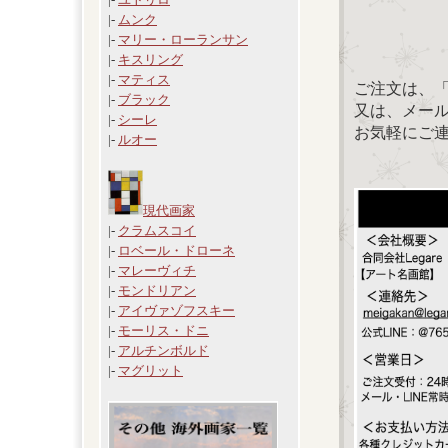
|-
ムンク
|-
マリー・ローランサン
|-
キスリング
|-
マティス
ご注文は、
|-
ブラック
又は、メール：「
|-
シーレ
お気軽にご
|-
ルオー
現代画家
|-
クラムスコイ
|-
ロベール・ドローネ
|-
マレーヴィチ
|-
モンドリアン
|-
アイヴァゾフスキー
|-
モーリス・ドニ
|-
アルチンボルド
|-
マグリット