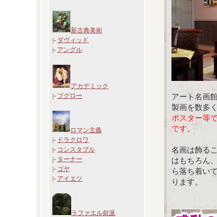
新古典美術
|-
ダヴィッド
|-
アングル
アカデミック
|-
ブグロー
アート名画
製画を数多
ポスター等
です。
ロマン主義
|-
ドラクロワ
名画は飾る
|-
コンスタブル
|-
ターナー
はもちろん
|-
ゴヤ
ら落ち着い
|-
アイエツ
ります。
ラファエル前派