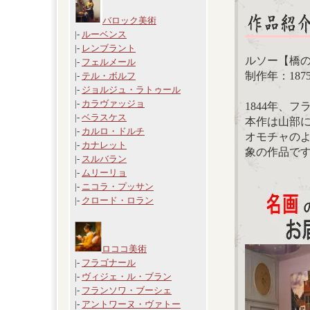
バロック美術
|-
ルーベンス
|-
レンブラント
ルソー【橋
|-
フェルメール
制作年：1875 
|-
テル・ボルフ
|-
ジョルジュ・ラトゥール
|-
カラヴァッジョ
1844年、
|-
ベラスケス
本作は山部
|-
カルロ・ドルチ
オモチャの
|-
カナレット
象の作品で
|-
スルバラン
|-
ムリーリョ
|-
ニコラ・プッサン
|-
クロード・ロラン
ロココ美術
|-
フラゴナール
|-
ヴィジェ・ル・ブラン
|-
フランソワ・ブーシェ
|-
アントワーヌ・ヴァトー