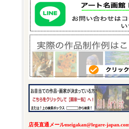
店長直通メールmeigakan@legare-japa