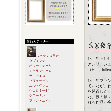
ルネサンス美術
1844年～191
|-
ダヴィンチ
アンリ・ジ
|-
ボッティチェリ
（Henri Julien
|-
ミケランジェロ
|-
ラファエロ
1844年フ
|-
ブリューゲル
ていたが、
|-
エル・グレコ
|-
ヴェロネーゼ
を習得した。
|-
クラーナハ
た。彼の描
|-
ファン・エイク
れる作品が