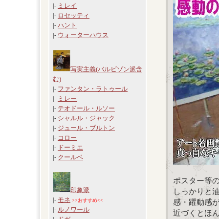
|-
ミレイ
|-
ロセッティ
|-
ハント
|-
ウォーターハウス
写実主義(バルビゾン派含
む)
|-
ファンタン・ラトゥール
|-
ミレー
|-
テオドール・ルソー
|-
シャルル・ジャック
|-
ジュール・ブルトン
|-
コロー
|-
ドーミエ
|-
クールベ
ポスター等
印象派
しっかりと
|-
モネ
>>おすすめ<<
感・躍動感
|-
ルノワール
近づくとほ