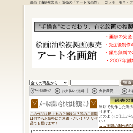
絵画（油絵複製画）販売の「アート名画館」 ゴッホ・モネ・フ
当店で制作した過
ります。
この作品は描けるの？値段は？等のご質問
どのように仕上が
は何でもお気軽にご連絡下さい！どんな作
い！
品でも描けます！
→→実際の制作例