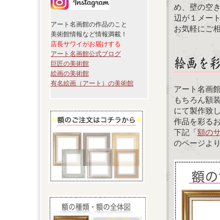
め、壁の空
辺が１メー
アート名画館の作品のこと
お気軽にご
美術館情報など情報満載！
店長サワイがお届けする
アート名画館公式ブログ
巨匠の美術館
絵画の美術館
有名絵画（アート）の美術館
アート名画
もちろん額
にて製作致
作品を彩る
下記「
額の
のページよ