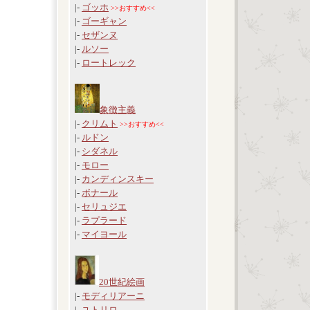
|-
ゴッホ
>>おすすめ<<
|-
ゴーギャン
|-
セザンヌ
|-
ルソー
|-
ロートレック
象徴主義
|-
クリムト
>>おすすめ<<
|-
ルドン
|-
シダネル
|-
モロー
|-
カンディンスキー
|-
ボナール
|-
セリュジエ
|-
ラプラード
|-
マイヨール
20世紀絵画
|-
モディリアーニ
|-
ユトリロ