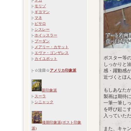
|-
ドガ
|-
モリゾ
|-
ギヨマン
|-
マネ
|-
ピサロ
|-
シスレー
|-
ホイッスラー
|-
ブーダン
|-
メアリー・カサット
|-
エヴァ・ゴンザレス
ポスター等
|-
カイユボット
しっかりと
感・躍動感
|- ☆注目☆
アメリカ印象派
近づくとほ
もしあなた
新印象派
製画は期待
|-
スーラ
|-
シニャック
一筆一筆し
を呼び起こ
入っていた
後期印象派(ポスト印象
また、キャ
派)