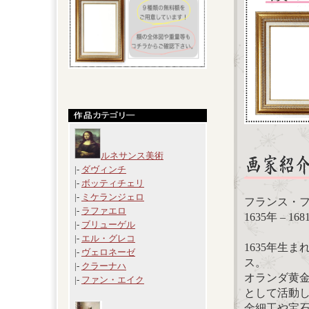
ルネサンス美術
|-
ダヴィンチ
|-
ボッティチェリ
|-
ミケランジェロ
フランス・ファン・
|-
ラファエロ
1635年 – 1
|-
ブリューゲル
|-
エル・グレコ
1635年生
|-
ヴェロネーゼ
ス。
|-
クラーナハ
オランダ黄
|-
ファン・エイク
として活動
金細工や宝