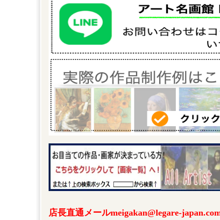
店長直通メールmeigakan@legare-japa