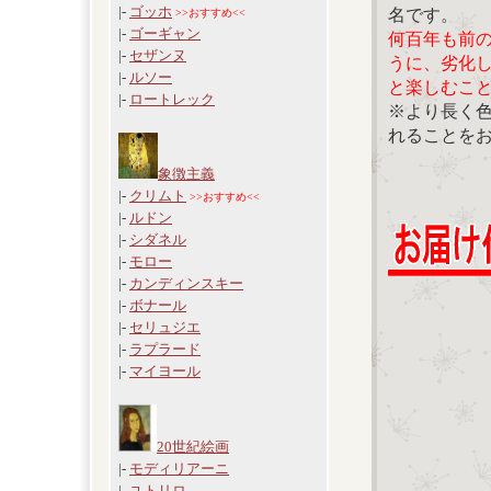
|-
ゴッホ
名です。
>>おすすめ<<
|-
ゴーギャン
何百年も前
|-
セザンヌ
うに、劣化
|-
ルソー
と楽しむこ
|-
ロートレック
※より長く
れることを
象徴主義
|-
クリムト
>>おすすめ<<
|-
ルドン
|-
シダネル
|-
モロー
|-
カンディンスキー
|-
ボナール
|-
セリュジエ
|-
ラプラード
|-
マイヨール
20世紀絵画
|-
モディリアーニ
|-
ユトリロ