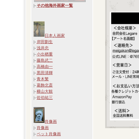
|
-
その他海外画家一覧
日本人画家
|-
岸田劉生
|-
浅井忠
|-
小出楢重
|-
藤島武二
|-
高橋由一
|-
黒田清輝
|-
青木繁
|-
葛飾北斎
|-
横山大観
|-
佐伯祐三
肖像画
|-
肖像画
|-
ペット肖像画