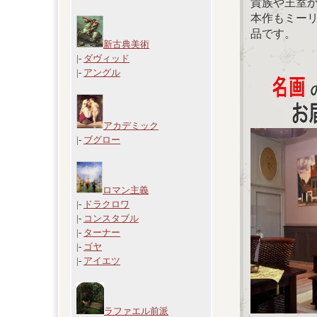
貴族や王室
本作もミー
品です。
新古典美術
|-
ダヴィッド
|-
アングル
アカデミック
|-
ブグロー
ロマン主義
|-
ドラクロワ
|-
コンスタブル
|-
ターナー
|-
ゴヤ
|-
アイエツ
ラファエル前派