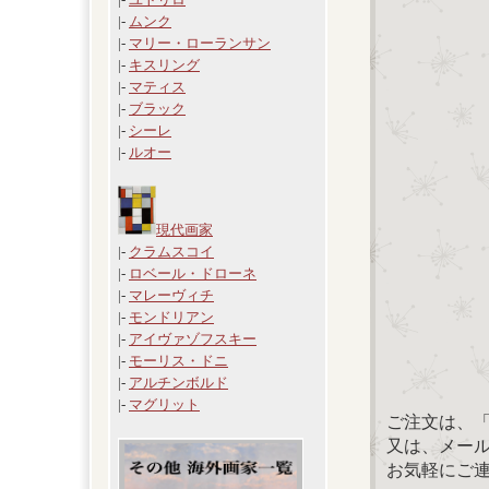
|-
ムンク
|-
マリー・ローランサン
|-
キスリング
|-
マティス
|-
ブラック
|-
シーレ
|-
ルオー
現代画家
|-
クラムスコイ
|-
ロベール・ドローネ
|-
マレーヴィチ
|-
モンドリアン
|-
アイヴァゾフスキー
|-
モーリス・ドニ
|-
アルチンボルド
|-
マグリット
ご注文は、
又は、メール：「
お気軽にご