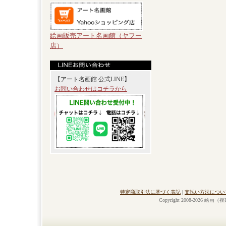
絵画販売アート名画館（ヤフー
店）
【アート名画館 公式LINE】
お問い合わせはコチラから
特定商取引法に基づく表記
|
支払い方法につい
Copyright 2008-2026 絵画