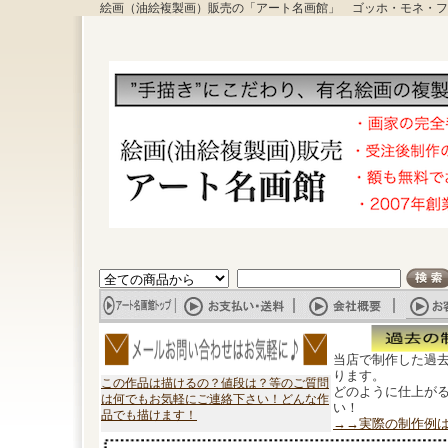
絵画（油絵複製画）販売の「アート名画館」 ゴッホ・モネ・フ
当店で制作した過
ります。
この作品は描けるの？値段は？等のご質問
どのように仕上が
は何でもお気軽にご連絡下さい！どんな作
い！
品でも描けます！
→→実際の制作例