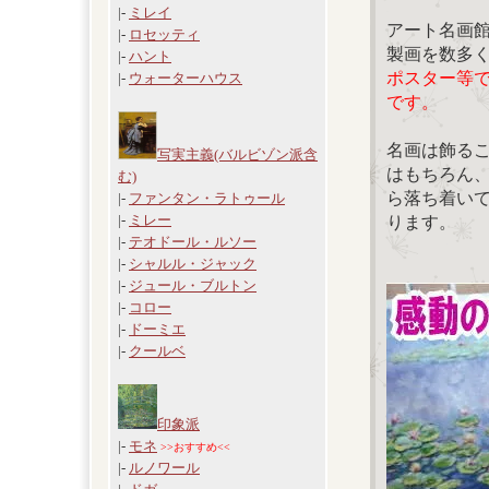
|-
ミレイ
アート名画
|-
ロセッティ
製画を数多
|-
ハント
ポスター等
|-
ウォーターハウス
です。
名画は飾る
写実主義(バルビゾン派含
はもちろん
む)
ら落ち着い
|-
ファンタン・ラトゥール
|-
ミレー
ります。
|-
テオドール・ルソー
|-
シャルル・ジャック
|-
ジュール・ブルトン
|-
コロー
|-
ドーミエ
|-
クールベ
印象派
|-
モネ
>>おすすめ<<
|-
ルノワール