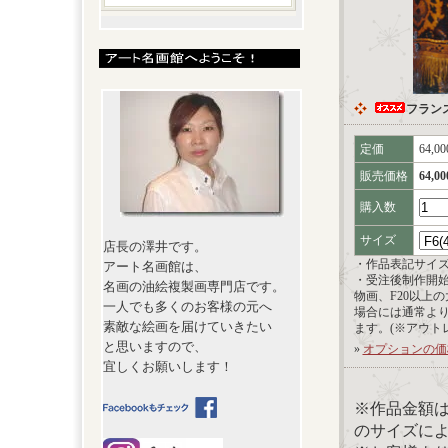
フラン
定価
64,0
販売価格
64,0
購入数
サイズ
店長の澤井です。
・作品表記サイ
アート名画館は、
・受注後制作開
名画の油絵複製画専門店です。
物画、F20以上
一人でも多くのお客様の元へ
場合には通常よ
素敵な絵画を届けていきたい
ます。(※アウト
と思いますので、
»
オプションの価
宜しくお願いします！
※作品金額
のサイズに