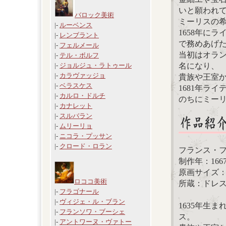
いと願われ
バロック美術
ミーリスの
|-
ルーベンス
1658年に
|-
レンブラント
で務めあげ
|-
フェルメール
当初はオラ
|-
テル・ボルフ
名になり、
|-
ジョルジュ・ラトゥール
|-
カラヴァッジョ
貴族や王室
|-
ベラスケス
1681年ラ
|-
カルロ・ドルチ
のちにミー
|-
カナレット
|-
スルバラン
|-
ムリーリョ
|-
ニコラ・プッサン
|-
クロード・ロラン
フランス・
制作年：166
原画サイズ： 2
ロココ美術
所蔵：ドレ
|-
フラゴナール
|-
ヴィジェ・ル・ブラン
1635年生
|-
フランソワ・ブーシェ
ス。
|-
アントワーヌ・ヴァトー