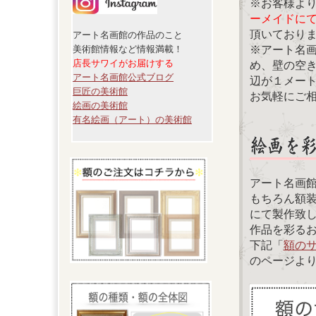
※お客様よ
ーメイドに
頂いており
アート名画館の作品のこと
※アート名
美術館情報など情報満載！
店長サワイがお届けする
め、壁の空
アート名画館公式ブログ
辺が１メー
巨匠の美術館
お気軽にご
絵画の美術館
有名絵画（アート）の美術館
アート名画
もちろん額
にて製作致
作品を彩る
下記「
額の
のページよ