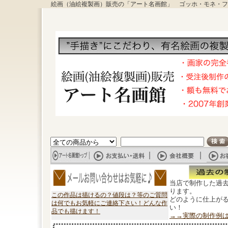
絵画（油絵複製画）販売の「アート名画館」 ゴッホ・モネ・フ
当店で制作した過
ります。
この作品は描けるの？値段は？等のご質問
どのように仕上が
は何でもお気軽にご連絡下さい！どんな作
い！
品でも描けます！
→→実際の制作例