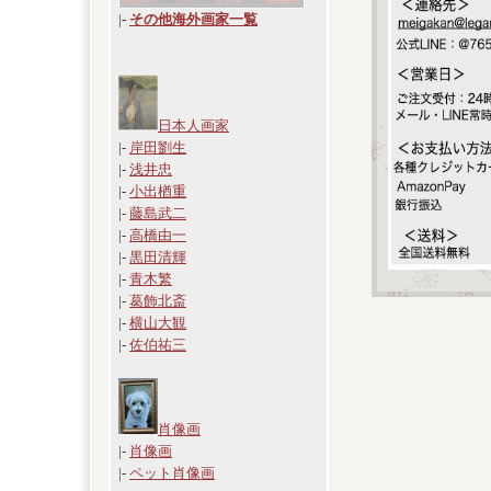
|
-
その他海外画家一覧
日本人画家
|-
岸田劉生
|-
浅井忠
|-
小出楢重
|-
藤島武二
|-
高橋由一
|-
黒田清輝
|-
青木繁
|-
葛飾北斎
|-
横山大観
|-
佐伯祐三
肖像画
|-
肖像画
|-
ペット肖像画