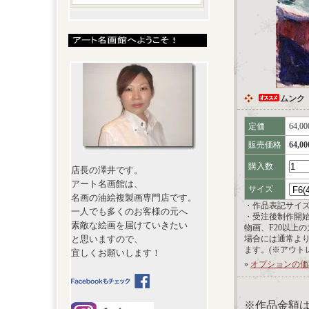
ムンク
定価
64,0
販売価格
64,0
購入数
店長の澤井です。
アート名画館は、
サイズ
名画の油絵複製画専門店です。
・作品表記サイ
一人でも多くのお客様の元へ
・受注後制作開
素敵な絵画を届けていきたい
物画、F20以上
と思いますので、
場合には通常よ
ます。(※アウト
宜しくお願いします！
»
オプションの価
※作品金額