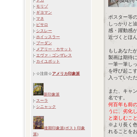
|-
ドガ
|-
モリゾ
|-
ギヨマン
ポスター等
|-
マネ
しっかりと
|-
ピサロ
感・躍動感
|-
シスレー
近づくとほ
|-
ホイッスラー
|-
ブーダン
|-
メアリー・カサット
もしあなた
|-
エヴァ・ゴンザレス
製画は期待
|-
カイユボット
一筆一筆し
を呼び起こ
|- ☆注目☆
アメリカ印象派
入っていた
また、キャ
新印象派
名です。
|-
スーラ
何百年も前
|-
シニャック
うに、劣化
と楽しむこ
※より長く
後期印象派(ポスト印象
れることを
派)