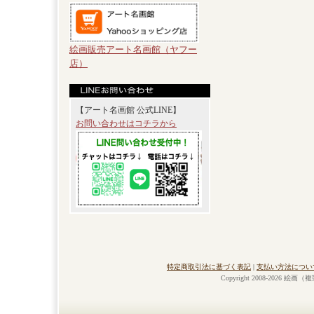
絵画販売アート名画館（ヤフー
店）
【アート名画館 公式LINE】
お問い合わせはコチラから
特定商取引法に基づく表記
|
支払い方法につい
Copyright 2008-2026 絵画