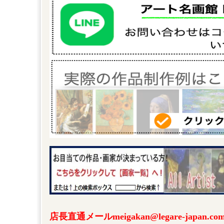
店長直通メールmeigakan@legare-japa