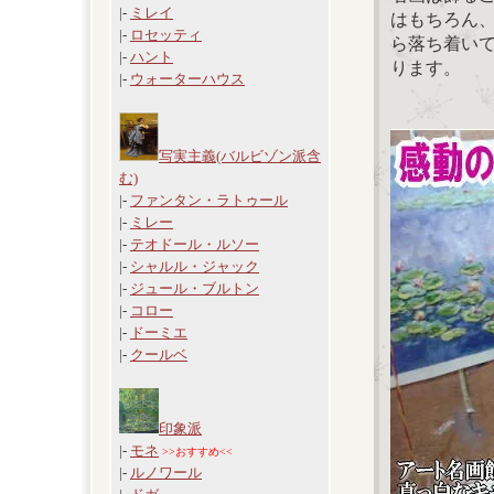
|-
ミレイ
はもちろん
|-
ロセッティ
ら落ち着い
|-
ハント
ります。
|-
ウォーターハウス
写実主義(バルビゾン派含
む)
|-
ファンタン・ラトゥール
|-
ミレー
|-
テオドール・ルソー
|-
シャルル・ジャック
|-
ジュール・ブルトン
|-
コロー
|-
ドーミエ
|-
クールベ
印象派
|-
モネ
>>おすすめ<<
|-
ルノワール