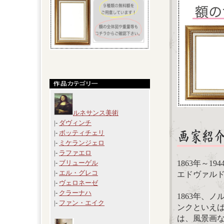
ルネサンス美術
|-
ダヴィンチ
|-
ボッティチェリ
|-
ミケランジェロ
|-
ラファエロ
1863年～19
|-
ブリューゲル
|-
エル・グレコ
エドヴァルド・
|-
ヴェロネーゼ
|-
クラーナハ
1863年、
|-
ファン・エイク
ンクといえ
は、風景画