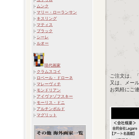
|-
ムンク
|-
マリー・ローランサン
|-
キスリング
|-
マティス
|-
ブラック
|-
シーレ
|-
ルオー
現代画家
|-
クラムスコイ
ご注文は、
|-
ロベール・ドローネ
又は、メール：「
|-
マレーヴィチ
お気軽にご
|-
モンドリアン
|-
アイヴァゾフスキー
|-
モーリス・ドニ
|-
アルチンボルド
|-
マグリット