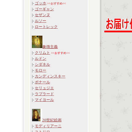
|-
ゴッホ
>>おすすめ<<
|-
ゴーギャン
|-
セザンヌ
|-
ルソー
|-
ロートレック
象徴主義
|-
クリムト
>>おすすめ<<
|-
ルドン
|-
シダネル
|-
モロー
|-
カンディンスキー
|-
ボナール
|-
セリュジエ
|-
ラプラード
|-
マイヨール
20世紀絵画
|-
モディリアーニ
|-
ユトリロ