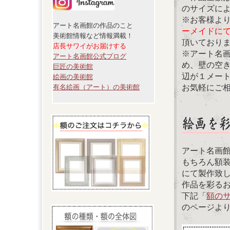
のサイズに
※お客様よ
アート名画館の作品のこと
ーメイドに
美術館情報など情報満載！
頂いており
店長サワイがお届けする
※アート名
アート名画館公式ブログ
め、壁の空
巨匠の美術館
辺が１メー
絵画の美術館
お気軽にご
有名絵画（アート）の美術館
アート名画
もちろん額
にて製作致
作品を彩る
下記「
額の
のページよ