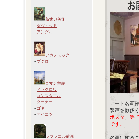
新古典美術
|-
ダヴィッド
|-
アングル
アカデミック
|-
ブグロー
ロマン主義
|-
ドラクロワ
|-
コンスタブル
|-
ターナー
アート名画
|-
ゴヤ
製画を数多
|-
アイエツ
ポスター等
です。
ラファエル前派
名画は飾る