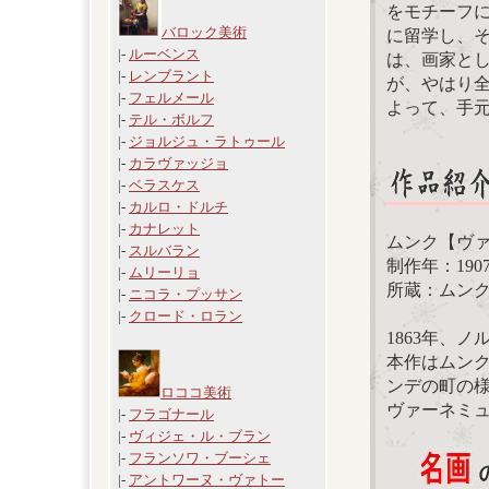
をモチーフに
バロック美術
に留学し、
|-
ルーベンス
は、画家と
|-
レンブラント
が、やはり
|-
フェルメール
よって、手
|-
テル・ボルフ
|-
ジョルジュ・ラトゥール
|-
カラヴァッジョ
|-
ベラスケス
|-
カルロ・ドルチ
|-
カナレット
ムンク【ヴ
|-
スルバラン
制作年：190
|-
ムリーリョ
所蔵：ムン
|-
ニコラ・プッサン
|-
クロード・ロラン
1863年、
本作はムンク
ンデの町の
ロココ美術
ヴァーネミ
|-
フラゴナール
|-
ヴィジェ・ル・ブラン
|-
フランソワ・ブーシェ
|-
アントワーヌ・ヴァトー