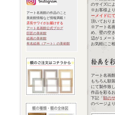
のサイズに
※お客様よ
アート名画館の作品のこと
ーメイドに
美術館情報など情報満載！
頂いており
店長サワイがお届けする
※アート名
アート名画館公式ブログ
め、壁の空
巨匠の美術館
辺が１メー
絵画の美術館
お気軽にご
有名絵画（アート）の美術館
アート名画
もちろん額
にて製作致
作品を彩る
下記「
額の
のページよ