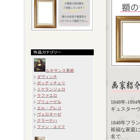
ルネサンス美術
|-
ダヴィンチ
|-
ボッティチェリ
|-
ミケランジェロ
|-
ラファエロ
1848年-18
|-
ブリューゲル
|-
エル・グレコ
ギュスターヴ・カ
|-
ヴェロネーゼ
|-
クラーナハ
1848年フ
|-
ファン・エイク
裕福な家庭
名で、