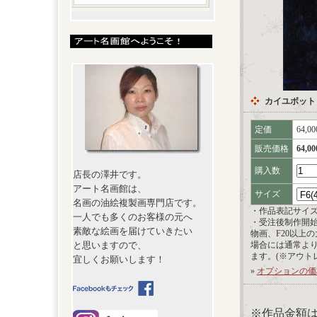
カイユボット
定価
64,0
販売価格
64,0
購入数
店長の澤井です。
アート名画館は、
サイズ
名画の油絵複製画専門店です。
・作品表記サイ
一人でも多くのお客様の元へ
・受注後制作開
素敵な絵画を届けていきたい
物画、F20以上
と思いますので、
場合には通常よ
ます。(※アウト
宜しくお願いします！
»
オプションの価
※作品金額