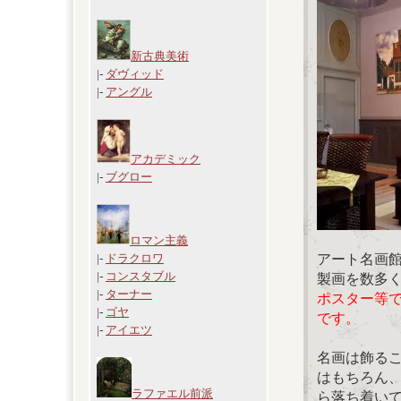
新古典美術
|-
ダヴィッド
|-
アングル
アカデミック
|-
ブグロー
ロマン主義
アート名画
|-
ドラクロワ
|-
コンスタブル
製画を数多
|-
ターナー
ポスター等
|-
ゴヤ
です。
|-
アイエツ
名画は飾る
はもちろん
ラファエル前派
ら落ち着い