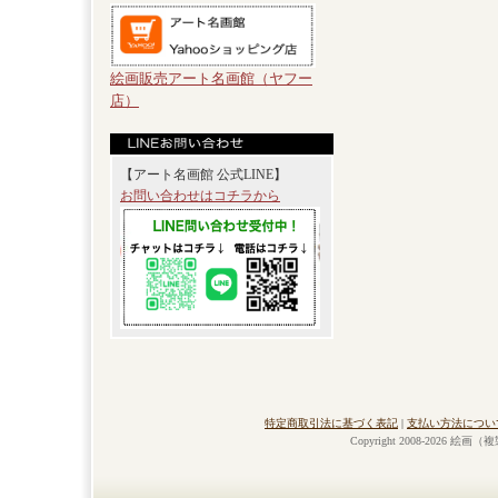
絵画販売アート名画館（ヤフー
店）
【アート名画館 公式LINE】
お問い合わせはコチラから
特定商取引法に基づく表記
|
支払い方法につい
Copyright 2008-2026 絵画