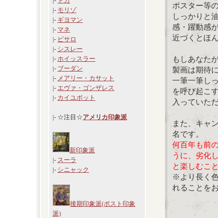
|-
ドガ
ポスター等
|-
モリゾ
しっかりと
|-
ギヨマン
感・躍動感
|-
マネ
近づくとほ
|-
ピサロ
|-
シスレー
もしあなた
|-
ホイッスラー
|-
ブーダン
製画は期待
|-
メアリー・カサット
一筆一筆し
|-
エヴァ・ゴンザレス
を呼び起こ
|-
カイユボット
入っていた
|- ☆注目☆
アメリカ印象派
また、キャ
名です。
何百年も前
新印象派
うに、劣化
|-
スーラ
と楽しむこ
|-
シニャック
※より長く
れることを
後期印象派(ポスト印象
派)