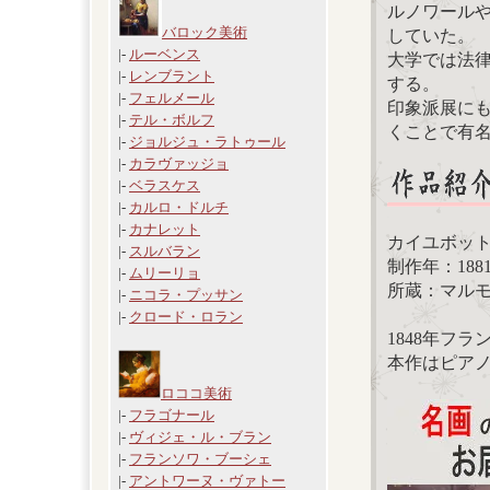
ルノワール
バロック美術
していた。
|-
ルーベンス
大学では法
|-
レンブラント
する。
|-
フェルメール
印象派展に
|-
テル・ボルフ
くことで有
|-
ジョルジュ・ラトゥール
|-
カラヴァッジョ
|-
ベラスケス
|-
カルロ・ドルチ
|-
カナレット
カイユボッ
|-
スルバラン
制作年：188
|-
ムリーリョ
所蔵：マル
|-
ニコラ・プッサン
|-
クロード・ロラン
1848年フ
本作はピア
ロココ美術
|-
フラゴナール
|-
ヴィジェ・ル・ブラン
|-
フランソワ・ブーシェ
|-
アントワーヌ・ヴァトー