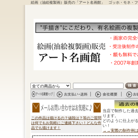
絵画（油絵複製画）販売の「アート名画館」 ゴッホ・モネ・フ
当店で制作した過
ります。
この作品は描けるの？値段は？等のご質問
どのように仕上が
は何でもお気軽にご連絡下さい！どんな作
い！
品でも描けます！
→→実際の制作例