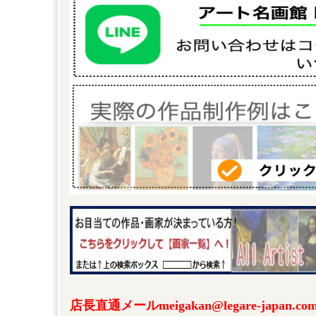
店長直通メールmeigakan@legare-japa