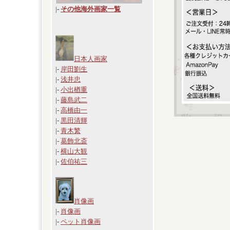
|
-
その他海外画家一覧
日本人画家
|-
岸田劉生
|-
浅井忠
|-
小出楢重
|-
藤島武二
|-
高橋由一
|-
黒田清輝
|-
青木繁
|-
葛飾北斎
|-
横山大観
|-
佐伯祐三
肖像画
|-
肖像画
|-
ペット肖像画