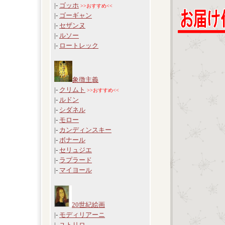
|-
ゴッホ
>>おすすめ<<
|-
ゴーギャン
|-
セザンヌ
|-
ルソー
|-
ロートレック
象徴主義
|-
クリムト
>>おすすめ<<
|-
ルドン
|-
シダネル
|-
モロー
|-
カンディンスキー
|-
ボナール
|-
セリュジエ
|-
ラプラード
|-
マイヨール
20世紀絵画
|-
モディリアーニ
|-
ユトリロ