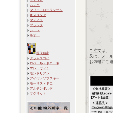
|-
ムンク
|-
マリー・ローランサン
|-
キスリング
|-
マティス
|-
ブラック
|-
シーレ
|-
ルオー
ご注文は、
現代画家
又は、メール：「
|-
クラムスコイ
お気軽にご
|-
ロベール・ドローネ
|-
マレーヴィチ
|-
モンドリアン
|-
アイヴァゾフスキー
|-
モーリス・ドニ
|-
アルチンボルド
|-
マグリット