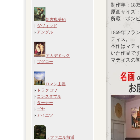
制作年：189
原画サイズ：61
所蔵：ポン
新古典美術
|-
ダヴィッド
1869年フ
|-
アングル
ティス。
本作はマテ
いた作品で
アカデミック
マティスの
|-
ブグロー
ロマン主義
|-
ドラクロワ
|-
コンスタブル
|-
ターナー
|-
ゴヤ
|-
アイエツ
ラファエル前派