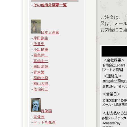
|
-
その他海外画家一覧
ご注文は、
又は、メール：「
お気軽にご
日本人画家
|-
岸田劉生
|-
浅井忠
|-
小出楢重
|-
藤島武二
|-
高橋由一
|-
黒田清輝
|-
青木繁
|-
葛飾北斎
|-
横山大観
|-
佐伯祐三
肖像画
|-
肖像画
|-
ペット肖像画