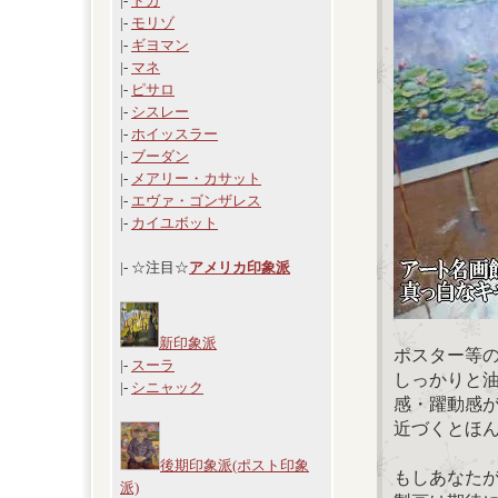
|-
ドガ
|-
モリゾ
|-
ギヨマン
|-
マネ
|-
ピサロ
|-
シスレー
|-
ホイッスラー
|-
ブーダン
|-
メアリー・カサット
|-
エヴァ・ゴンザレス
|-
カイユボット
|- ☆注目☆
アメリカ印象派
新印象派
ポスター等
|-
スーラ
しっかりと
|-
シニャック
感・躍動感
近づくとほ
後期印象派(ポスト印象
もしあなた
派)