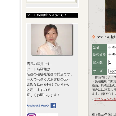
マティス【読
定価
64,0
販売価格
64,0
購入数
店長の澤井です。
アート名画館は、
サイズ
名画の油絵複製画専門店です。
・作品表記サイ
一人でも多くのお客様の元へ
・受注後制作開
素敵な絵画を届けていきたい
物画、F20以上
と思いますので、
場合には通常よ
ます。(※アウト
宜しくお願いします！
»
オプションの価
※作品金額