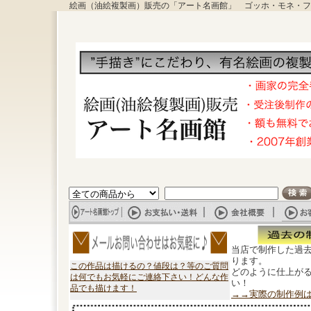
絵画（油絵複製画）販売の「アート名画館」 ゴッホ・モネ・フ
当店で制作した過
ります。
この作品は描けるの？値段は？等のご質問
どのように仕上が
は何でもお気軽にご連絡下さい！どんな作
い！
品でも描けます！
→→実際の制作例