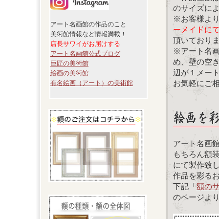
のサイズに
※お客様よ
アート名画館の作品のこと
ーメイドに
美術館情報など情報満載！
頂いており
店長サワイがお届けする
※アート名
アート名画館公式ブログ
め、壁の空
巨匠の美術館
辺が１メー
絵画の美術館
お気軽にご
有名絵画（アート）の美術館
アート名画
もちろん額
にて製作致
作品を彩る
下記「
額の
のページよ