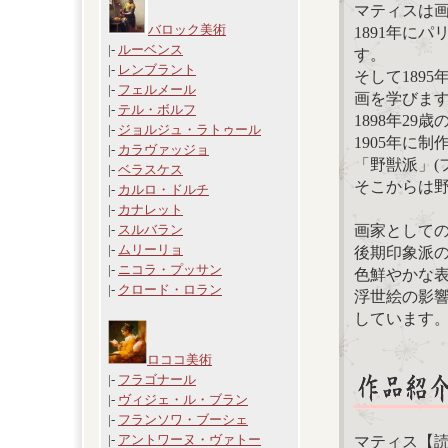
マティスは
バロック美術
1891年に
|-
ルーベンス
す。
|-
レンブラント
そして189
|-
フェルメール
画を学びま
|-
テル・ボルフ
1898年29
|-
ジョルジュ・ラトゥール
1905年に
|-
カラヴァッジョ
「野獣派」(
|-
ベラスケス
そこからは
|-
カルロ・ドルチ
|-
カナレット
画家として
|-
スルバラン
|-
ムリーリョ
後期印象派
|-
ニコラ・プッサン
色鮮やかな
|-
クロード・ロラン
浮世絵の影
しています
ロココ美術
|-
フラゴナール
|-
ヴィジェ・ル・ブラン
|-
フランソワ・ブーシェ
|-
アントワーヌ・ヴァトー
マティス【