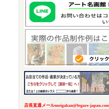
店長直通メールmeigakan@legare-japa