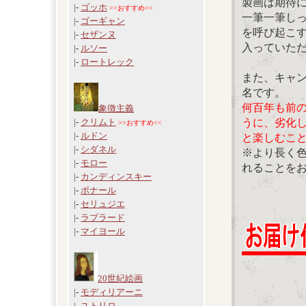
製画は期待
|-
ゴッホ
>>おすすめ<<
一筆一筆し
|-
ゴーギャン
を呼び起こ
|-
セザンヌ
入っていた
|-
ルソー
|-
ロートレック
また、キャ
名です。
何百年も前
象徴主義
うに、劣化
|-
クリムト
>>おすすめ<<
|-
ルドン
と楽しむこ
|-
シダネル
※より長く
|-
モロー
れることを
|-
カンディンスキー
|-
ボナール
|-
セリュジエ
|-
ラプラード
|-
マイヨール
20世紀絵画
|-
モディリアーニ
|-
ユトリロ