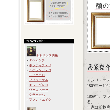
ルネサンス美術
|-
ダヴィンチ
|-
ボッティチェリ
|-
ミケランジェロ
|-
ラファエロ
アンリ・マティス（
|-
ブリューゲル
|-
エル・グレコ
1869年ー1
|-
ヴェロネーゼ
|-
クラーナハ
1869年、
|-
ファン・エイク
る。
一家は穀物