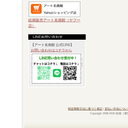
絵画販売アート名画館（ヤフー
店）
【アート名画館 公式LINE】
お問い合わせはコチラから
特定商取引法に基づく表記
|
支払い方法につい
Copyright 2008-2026 絵画