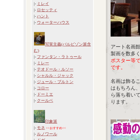
|-
ミレイ
|-
ロセッティ
|-
ハント
|-
ウォーターハウス
写実主義(バルビゾン派含
アート名画
む)
製画を数多
|-
ファンタン・ラトゥール
ポスター等
|-
ミレー
です。
|-
テオドール・ルソー
|-
シャルル・ジャック
名画は飾る
|-
ジュール・ブルトン
はもちろん
|-
コロー
|-
ドーミエ
ら落ち着い
|-
クールベ
ります。
印象派
|-
モネ
>>おすすめ<<
|-
ルノワール