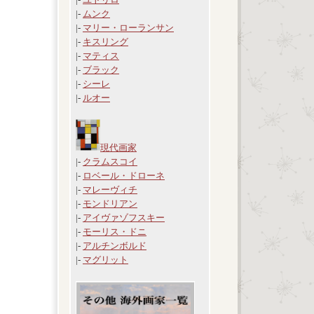
|-
ムンク
|-
マリー・ローランサン
|-
キスリング
|-
マティス
|-
ブラック
|-
シーレ
|-
ルオー
現代画家
|-
クラムスコイ
|-
ロベール・ドローネ
|-
マレーヴィチ
|-
モンドリアン
|-
アイヴァゾフスキー
|-
モーリス・ドニ
|-
アルチンボルド
|-
マグリット