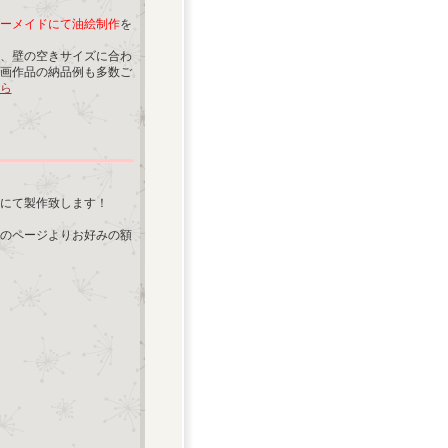
ーメイドにて油絵制作
を
、壁の空きサイズに合わ
画作品の納品例も多数ご
ら
にて製作致します！
のページよりお好みの額