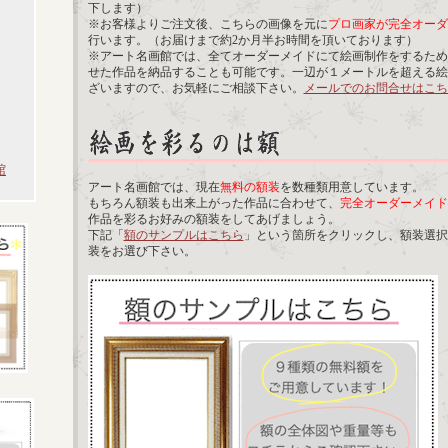
下します）
※お客様よりご注文後、こちらの画像を元に
プロ画家が完全オーダ
行います。（お届けまで約2か月半お時間を頂いております）
※アート名画館では、全てオーダーメイドにて絵画制作をするため
せた作品を納品することも可能です。一辺が１メートルを超える絵
ざいますので、お気軽にご相談下さい。
メールでのお問合せはこち
館
アート名画館では、現在
無料の額装
を数種類用意しています。
もちろん額装も出来上がった作品に合わせて、
完全オーダーメイド
作品を彩るお好みの額装をしてあげましょう。
下記「
額のサンプルはこちら
」という箇所をクリックし、額装選択
装をお選び下さい。