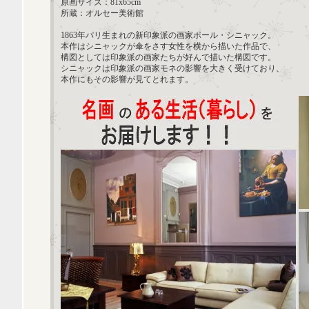
原画サイズ：81x65cm
所蔵：オルセー美術館
1863年パリ生まれの新印象派の画家ポール・シニャック。
本作はシニャックが傘をさす女性を横から描いた作品で、
構図としては印象派の画家たちが好んで描いた構図です。
シニャックは印象派の画家モネの影響を大きく受けており、
本作にもその影響が見てとれます。