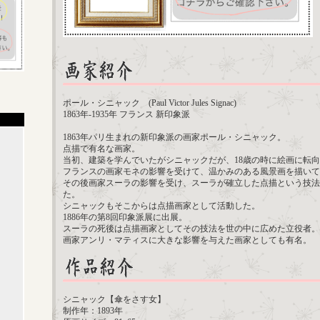
ポール・シニャック (Paul Victor Jules Signac)
1863年-1935年 フランス 新印象派
1863年パリ生まれの新印象派の画家ポール・シニャック。
点描で有名な画家。
当初、建築を学んでいたがシニャックだが、18歳の時に絵画に転向
フランスの画家モネの影響を受けて、温かみのある風景画を描いて
その後画家スーラの影響を受け、スーラが確立した点描という技法
た。
シニャックもそこからは点描画家として活動した。
1886年の第8回印象派展に出展。
スーラの死後は点描画家としてその技法を世の中に広めた立役者。
画家アンリ・マティスに大きな影響を与えた画家としても有名。
シニャック【傘をさす女】
制作年：1893年