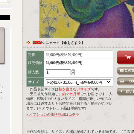
シニャック【傘をさす女】
定価
64,000円(税込70,400円)
販売価格
64,000円(税込70,400円)
購入数
サイズ
す。
・作品表記サイズは
額を含まないサイズ
です。
へ
・受注後制作開始し、
約２カ月半
でのお届けです。人
い
物画、F20以上の大きいサイズ、構図が難しい作品の
場合には通常よりもお時間を頂戴する可能性がござい
ます。(※アウトレット品は即納です)
»
オプションの価格詳細はコチラ
※作品金額は「サイズ」の欄に記載されている金額です。（ご希望