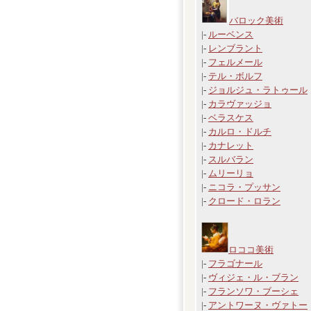
バロック美術
|-
ルーベンス
|-
レンブラント
|-
フェルメール
|-
テル・ボルフ
|-
ジョルジュ・ラトゥール
|-
カラヴァッジョ
|-
ベラスケス
|-
カルロ・ドルチ
|-
カナレット
|-
スルバラン
|-
ムリーリョ
|-
ニコラ・プッサン
|-
クロード・ロラン
ロココ美術
|-
フラゴナール
|-
ヴィジェ・ル・ブラン
|-
フランソワ・ブーシェ
|-
アントワーヌ・ヴァトー