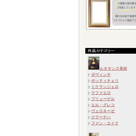
ルネサンス美術
|-
ダヴィンチ
|-
ボッティチェリ
|-
ミケランジェロ
|-
ラファエロ
|-
ブリューゲル
|-
エル・グレコ
|-
ヴェロネーゼ
|-
クラーナハ
|-
ファン・エイク