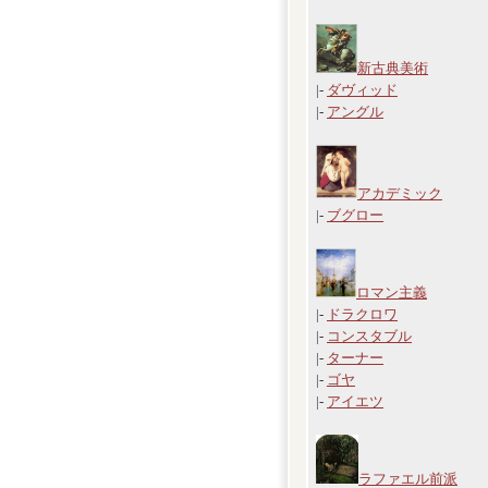
新古典美術
|-
ダヴィッド
|-
アングル
アカデミック
|-
ブグロー
ロマン主義
|-
ドラクロワ
|-
コンスタブル
|-
ターナー
|-
ゴヤ
|-
アイエツ
ラファエル前派