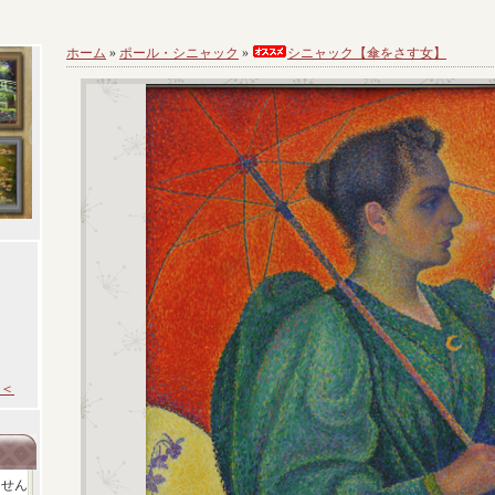
ホーム
»
ポール・シニャック
»
シニャック【傘をさす女】
＜
ません