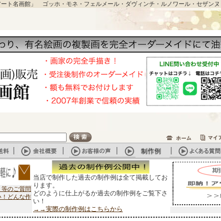
アート名画館」 ゴッホ・モネ・フェルメール・ダヴィンチ・ルノワール・セザンヌ
当店で制作した過去の制作例は全て掲載してお
ります。
？等のご質問
どのように仕上がるか過去の制作例をご覧下さ
い！どんな作
い！
→→実際の制作例はこちらから