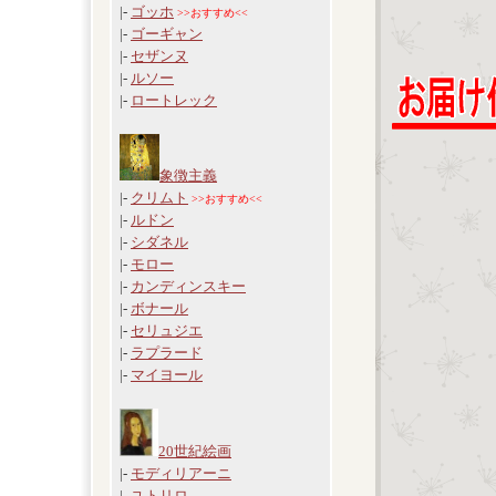
|-
ゴッホ
>>おすすめ<<
|-
ゴーギャン
|-
セザンヌ
|-
ルソー
|-
ロートレック
象徴主義
|-
クリムト
>>おすすめ<<
|-
ルドン
|-
シダネル
|-
モロー
|-
カンディンスキー
|-
ボナール
|-
セリュジエ
|-
ラプラード
|-
マイヨール
20世紀絵画
|-
モディリアーニ
|-
ユトリロ