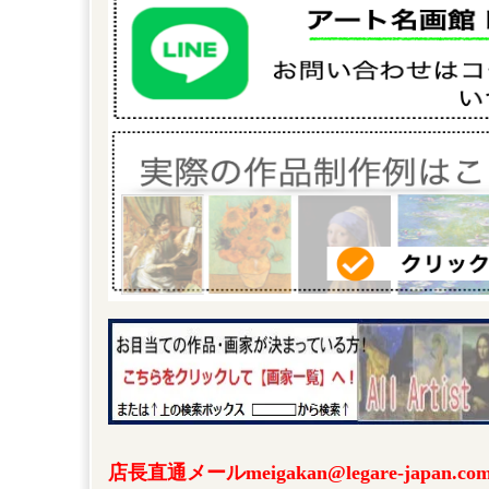
店長直通メールmeigakan@legare-japa