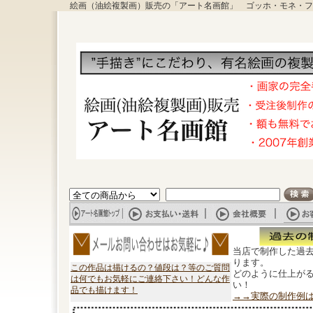
絵画（油絵複製画）販売の「アート名画館」 ゴッホ・モネ・フ
当店で制作した過
ります。
この作品は描けるの？値段は？等のご質問
どのように仕上が
は何でもお気軽にご連絡下さい！どんな作
い！
品でも描けます！
→→実際の制作例