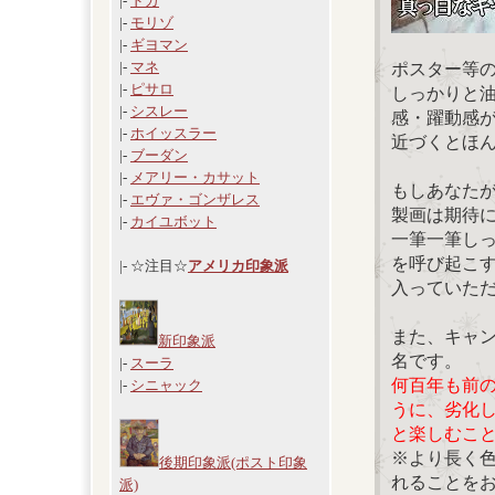
|-
ドガ
|-
モリゾ
|-
ギヨマン
|-
マネ
ポスター等
|-
ピサロ
しっかりと
|-
シスレー
感・躍動感
|-
ホイッスラー
近づくとほ
|-
ブーダン
|-
メアリー・カサット
もしあなた
|-
エヴァ・ゴンザレス
製画は期待
|-
カイユボット
一筆一筆し
を呼び起こ
|- ☆注目☆
アメリカ印象派
入っていた
また、キャ
新印象派
名です。
|-
スーラ
何百年も前
|-
シニャック
うに、劣化
と楽しむこ
※より長く
後期印象派(ポスト印象
れることを
派)