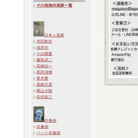
|
-
その他海外画家一覧
日本人画家
|-
岸田劉生
|-
浅井忠
|-
小出楢重
|-
藤島武二
|-
高橋由一
|-
黒田清輝
|-
青木繁
|-
葛飾北斎
|-
横山大観
|-
佐伯祐三
肖像画
|-
肖像画
|-
ペット肖像画