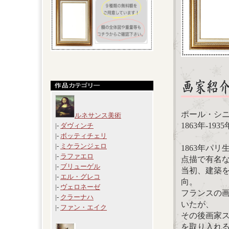
ポール・シニャック 
ルネサンス美術
1863年-19
|-
ダヴィンチ
|-
ボッティチェリ
|-
ミケランジェロ
1863年パ
|-
ラファエロ
点描で有名
|-
ブリューゲル
当初、建築を
|-
エル・グレコ
向。
|-
ヴェロネーゼ
フランスの
|-
クラーナハ
いたが、
|-
ファン・エイク
その後画家
を取り入れ