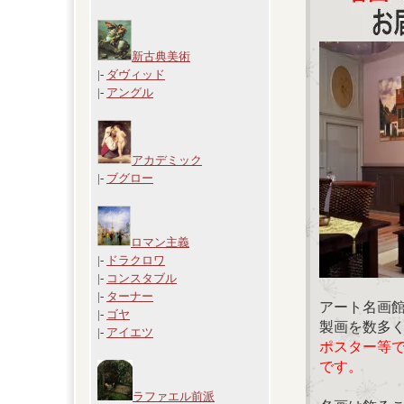
新古典美術
|-
ダヴィッド
|-
アングル
アカデミック
|-
ブグロー
ロマン主義
|-
ドラクロワ
|-
コンスタブル
|-
ターナー
アート名画
|-
ゴヤ
製画を数多
|-
アイエツ
ポスター等
です。
ラファエル前派