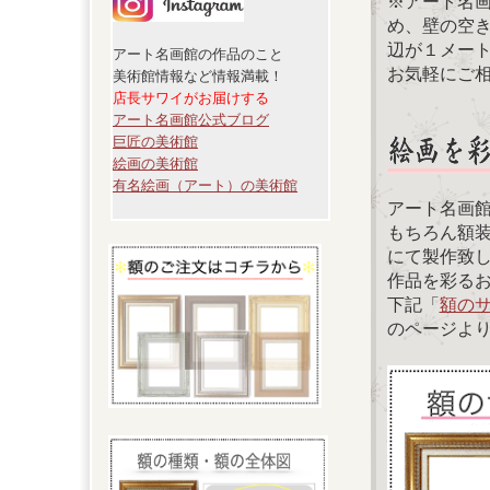
※アート名
め、壁の空
辺が１メー
アート名画館の作品のこと
お気軽にご
美術館情報など情報満載！
店長サワイがお届けする
アート名画館公式ブログ
巨匠の美術館
絵画の美術館
有名絵画（アート）の美術館
アート名画
もちろん額
にて製作致
作品を彩る
下記「
額の
のページよ