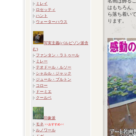
名画は飾る
|-
ミレイ
はもちろん
|-
ロセッティ
ら落ち着い
|-
ハント
ります。
|-
ウォーターハウス
写実主義(バルビゾン派含
む)
|-
ファンタン・ラトゥール
|-
ミレー
|-
テオドール・ルソー
|-
シャルル・ジャック
|-
ジュール・ブルトン
|-
コロー
|-
ドーミエ
|-
クールベ
印象派
|-
モネ
>>おすすめ<<
|-
ルノワール