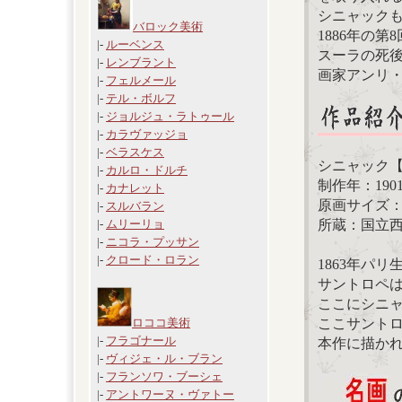
シニャック
バロック美術
1886年の
|-
ルーベンス
スーラの死
|-
レンブラント
画家アンリ
|-
フェルメール
|-
テル・ボルフ
|-
ジョルジュ・ラトゥール
|-
カラヴァッジョ
|-
ベラスケス
シニャック
|-
カルロ・ドルチ
制作年：190
|-
カナレット
原画サイズ：13
|-
スルバラン
所蔵：国立
|-
ムリーリョ
|-
ニコラ・プッサン
|-
クロード・ロラン
1863年パ
サントロペ
ここにシニャ
ここサント
ロココ美術
|-
フラゴナール
本作に描か
|-
ヴィジェ・ル・ブラン
|-
フランソワ・ブーシェ
|-
アントワーヌ・ヴァトー