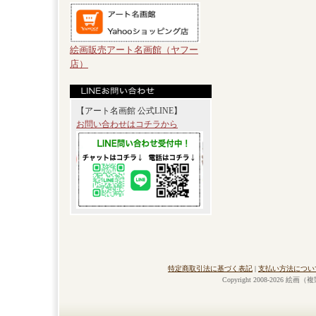
絵画販売アート名画館（ヤフー
店）
【アート名画館 公式LINE】
お問い合わせはコチラから
特定商取引法に基づく表記
|
支払い方法につい
Copyright 2008-2026 絵画