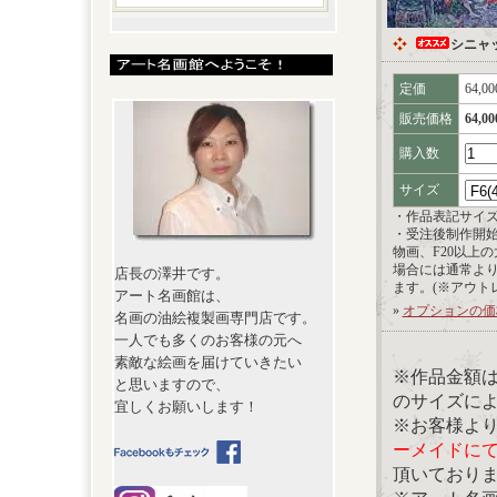
シニャ
定価
64,0
販売価格
64,0
購入数
サイズ
・作品表記サイ
・受注後制作開
物画、F20以上
場合には通常よ
店長の澤井です。
ます。(※アウト
アート名画館は、
»
オプションの価
名画の油絵複製画専門店です。
一人でも多くのお客様の元へ
素敵な絵画を届けていきたい
※作品金額
と思いますので、
のサイズに
宜しくお願いします！
※お客様よ
ーメイドに
頂いており