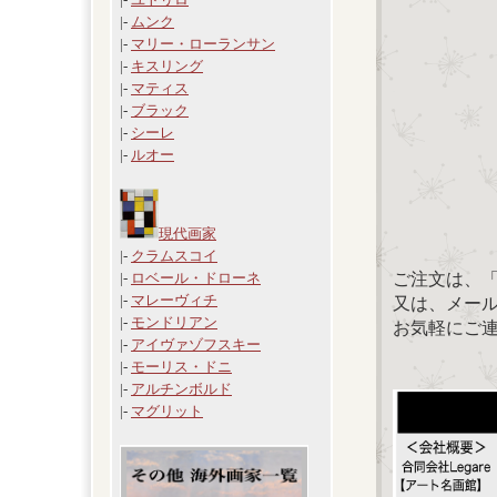
|-
ムンク
|-
マリー・ローランサン
|-
キスリング
|-
マティス
|-
ブラック
|-
シーレ
|-
ルオー
現代画家
|-
クラムスコイ
ご注文は、
|-
ロベール・ドローネ
|-
マレーヴィチ
又は、メール：「
|-
モンドリアン
お気軽にご
|-
アイヴァゾフスキー
|-
モーリス・ドニ
|-
アルチンボルド
|-
マグリット