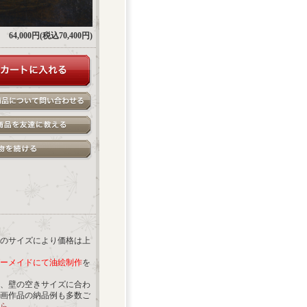
64,000円(税込70,400円)
のサイズにより価格は上
ーメイドにて油絵制作
を
、壁の空きサイズに合わ
画作品の納品例も多数ご
ら