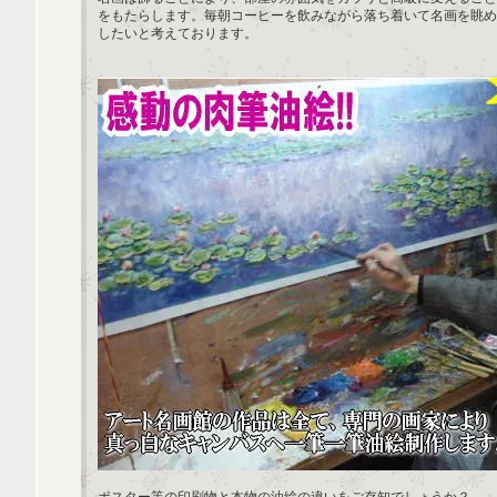
をもたらします。毎朝コーヒーを飲みながら落ち着いて名画を眺め
したいと考えております。