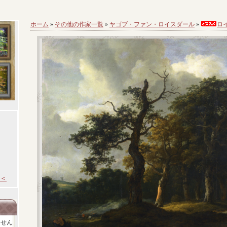
ホーム
»
その他の作家一覧
»
ヤゴブ・ファン・ロイスダール
»
ロ
＜
ません