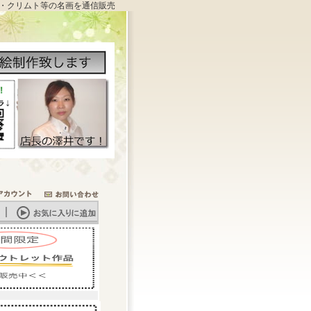
・クリムト等の名画を通信販売