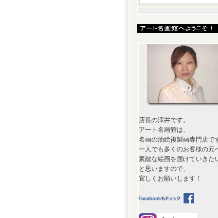
店長の澤井です。
アート名画館は、
名画の油絵複製画専門店で
一人でも多くのお客様の元
素敵な絵画を届けていきた
と思いますので、
宜しくお願いします！