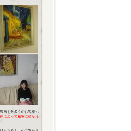
製画を数多くのお客様へ
家によって精密に描かれ
はもちろん、心に豊かさ