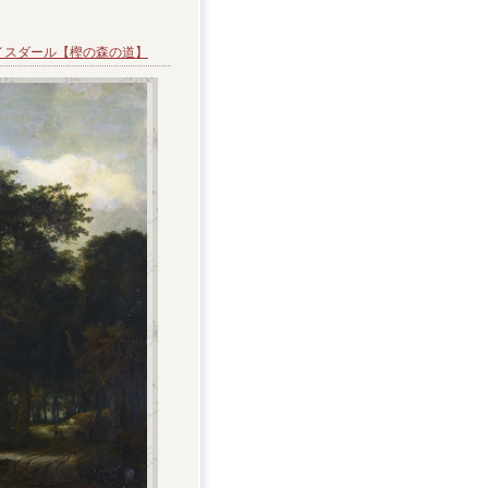
イスダール【樫の森の道】