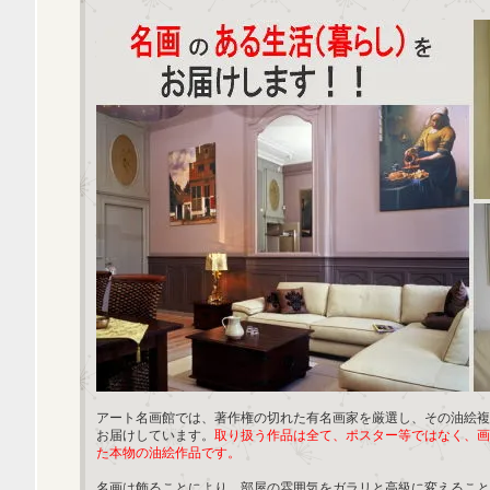
アート名画館では、著作権の切れた有名画家を厳選し、その油絵複
お届けしています。
取り扱う作品は全て、ポスター等ではなく、画
た本物の油絵作品です。
名画は飾ることにより、部屋の雰囲気をガラリと高級に変えること