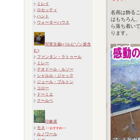
|-
ミレイ
|-
ロセッティ
名画は飾る
|-
ハント
はもちろん
|-
ウォーターハウス
ら落ち着い
ります。
写実主義(バルビゾン派含
む)
|-
ファンタン・ラトゥール
|-
ミレー
|-
テオドール・ルソー
|-
シャルル・ジャック
|-
ジュール・ブルトン
|-
コロー
|-
ドーミエ
|-
クールベ
印象派
|-
モネ
>>おすすめ<<
|-
ルノワール