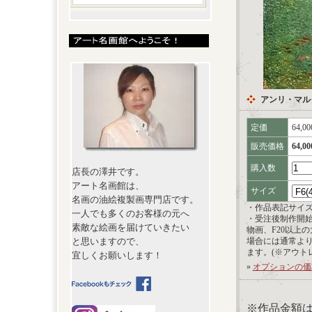
アンリ・マル
定価
64,0
販売価格
64,0
購入数
店長の澤井です。
アート名画館は、
サイズ
名画の油絵複製画専門店です。
・作品表記サイ
一人でも多くのお客様の元へ
・受注後制作開
素敵な絵画を届けていきたい
物画、F20以上
と思いますので、
場合には通常よ
ます。(※アウト
宜しくお願いします！
»
オプションの価
※作品金額