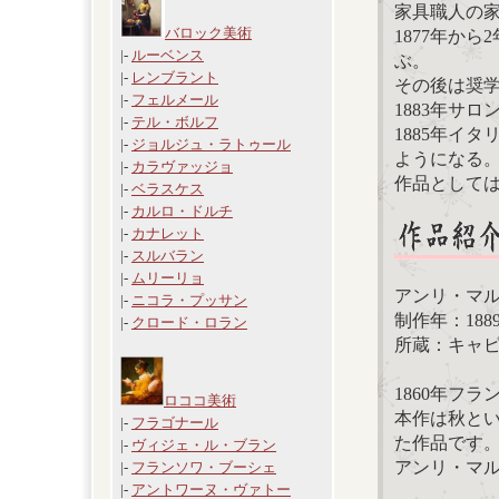
家具職人の
バロック美術
1877年か
|-
ルーベンス
ぶ。
|-
レンブラント
その後は奨
|-
フェルメール
1883年サ
|-
テル・ボルフ
1885年イ
|-
ジョルジュ・ラトゥール
ようになる
|-
カラヴァッジョ
作品として
|-
ベラスケス
|-
カルロ・ドルチ
|-
カナレット
|-
スルバラン
|-
ムリーリョ
アンリ・マ
|-
ニコラ・プッサン
制作年：188
|-
クロード・ロラン
所蔵：キャ
1860年フ
ロココ美術
本作は秋と
|-
フラゴナール
た作品です
|-
ヴィジェ・ル・ブラン
アンリ・マ
|-
フランソワ・ブーシェ
|-
アントワーヌ・ヴァトー