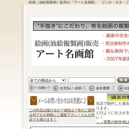
絵画（油絵複製画）販売の「アート名画館」 ゴッホ・モネ・フ
当店で制作した過
ります。
この作品は描けるの？値段は？等のご質問
どのように仕上が
は何でもお気軽にご連絡下さい！どんな作
い！
品でも描けます！
→→実際の制作例