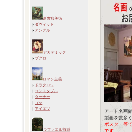
新古典美術
|-
ダヴィッド
|-
アングル
アカデミック
|-
ブグロー
ロマン主義
|-
ドラクロワ
|-
コンスタブル
|-
ターナー
|-
ゴヤ
|-
アイエツ
アート名画
製画を数多
ポスター等
ラファエル前派
です。