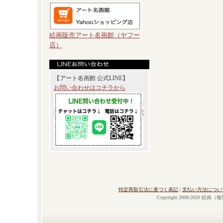
絵画販売アート名画館（ヤフー
店）
【アート名画館 公式LINE】
お問い合わせはコチラから
特定商取引法に基づく表記
|
支払い方法につい
Copyright 2008-2026 絵画