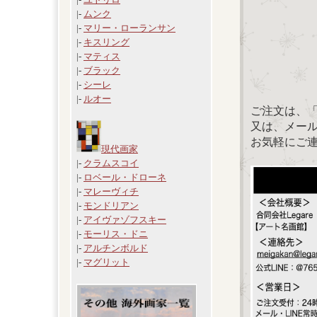
|-
ムンク
|-
マリー・ローランサン
|-
キスリング
|-
マティス
|-
ブラック
|-
シーレ
|-
ルオー
ご注文は、
又は、メール：「
お気軽にご
現代画家
|-
クラムスコイ
|-
ロベール・ドローネ
|-
マレーヴィチ
|-
モンドリアン
|-
アイヴァゾフスキー
|-
モーリス・ドニ
|-
アルチンボルド
|-
マグリット