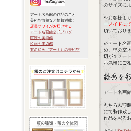
のサイズに
アート名画館の作品のこと
※お客様よ
美術館情報など情報満載！
ーメイドに
店長サワイがお届けする
頂いており
アート名画館公式ブログ
巨匠の美術館
※アート名
絵画の美術館
め、壁の空
有名絵画（アート）の美術館
辺が１メー
お気軽にご
アート名画
もちろん額
にて製作致
作品を彩る
下記「
額の