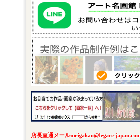
店長直通メールmeigakan@legare-japa