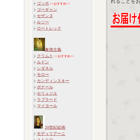
れることを
|-
ゴッホ
>>おすすめ<<
|-
ゴーギャン
|-
セザンヌ
|-
ルソー
|-
ロートレック
象徴主義
|-
クリムト
>>おすすめ<<
|-
ルドン
|-
シダネル
|-
モロー
|-
カンディンスキー
|-
ボナール
|-
セリュジエ
|-
ラプラード
|-
マイヨール
20世紀絵画
|-
モディリアーニ
|-
ユトリロ