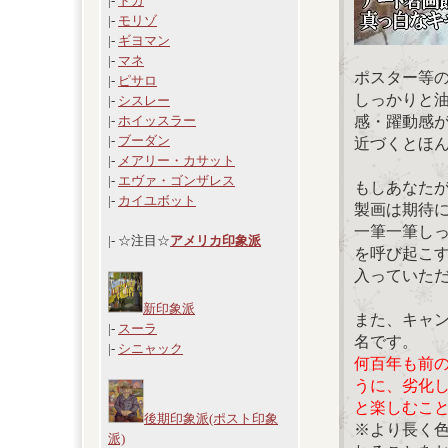
|-
ドガ
|-
モリゾ
|-
ギヨマン
|-
マネ
ポスター等
|-
ピサロ
しっかりと
|-
シスレー
感・躍動感
|-
ホイッスラー
|-
ブーダン
近づくとほ
|-
メアリー・カサット
|-
エヴァ・ゴンザレス
もしあなた
|-
カイユボット
製画は期待
一筆一筆し
|- ☆注目☆
アメリカ印象派
を呼び起こ
入っていた
新印象派
また、キャ
|-
スーラ
名です。
|-
シニャック
何百年も前
うに、劣化
と楽しむこ
後期印象派(ポスト印象
※より長く
派)