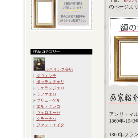
のページよ
ルネサンス美術
|-
ダヴィンチ
|-
ボッティチェリ
|-
ミケランジェロ
|-
ラファエロ
|-
ブリューゲル
|-
エル・グレコ
|-
ヴェロネーゼ
アンリ・マルタン（H
|-
クラーナハ
1860年-19
|-
ファン・エイク
1860年フ