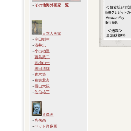
|
-
その他海外画家一覧
日本人画家
|-
岸田劉生
|-
浅井忠
|-
小出楢重
|-
藤島武二
|-
高橋由一
|-
黒田清輝
|-
青木繁
|-
葛飾北斎
|-
横山大観
|-
佐伯祐三
肖像画
|-
肖像画
|-
ペット肖像画