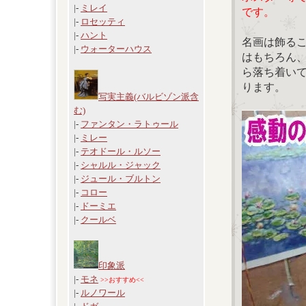
|-
ミレイ
です。
|-
ロセッティ
|-
ハント
名画は飾る
|-
ウォーターハウス
はもちろん
ら落ち着い
ります。
写実主義(バルビゾン派含
む)
|-
ファンタン・ラトゥール
|-
ミレー
|-
テオドール・ルソー
|-
シャルル・ジャック
|-
ジュール・ブルトン
|-
コロー
|-
ドーミエ
|-
クールベ
印象派
|-
モネ
>>おすすめ<<
|-
ルノワール