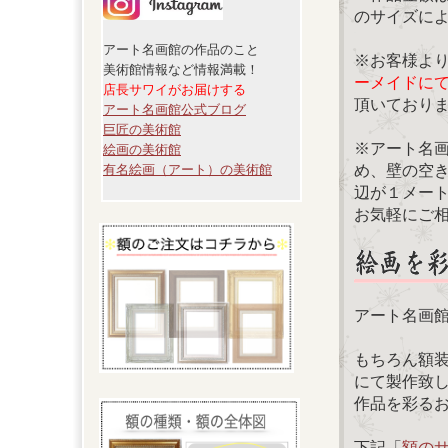
のサイズに
アート名画館の作品のこと
※お客様よ
美術館情報など情報満載！
ーメイドに
店長サワイがお届けする
頂いており
アート名画館公式ブログ
巨匠の美術館
※アート名
絵画の美術館
め、壁の空
有名絵画（アート）の美術館
辺が１メー
お気軽にご
アート名画
もちろん額
にて製作致
作品を彩る
下記「
額の