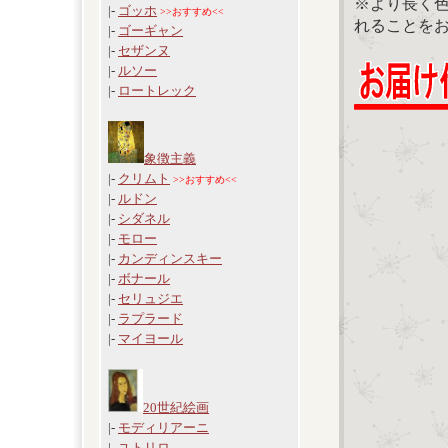
※より長く
|-
ゴッホ
>>おすすめ<<
れることを
|-
ゴーギャン
|-
セザンヌ
|-
ルソー
|-
ロートレック
象徴主義
|-
クリムト
>>おすすめ<<
|-
ルドン
|-
シダネル
|-
モロー
|-
カンディンスキー
|-
ボナール
|-
セリュジエ
|-
ラプラード
|-
マイヨール
20世紀絵画
|-
モディリアーニ
|-
ユトリロ