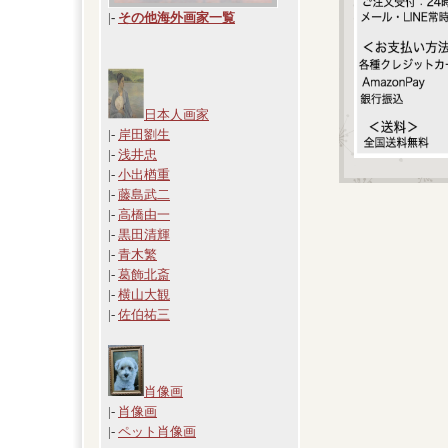
|
-
その他海外画家一覧
日本人画家
|-
岸田劉生
|-
浅井忠
|-
小出楢重
|-
藤島武二
|-
高橋由一
|-
黒田清輝
|-
青木繁
|-
葛飾北斎
|-
横山大観
|-
佐伯祐三
肖像画
|-
肖像画
|-
ペット肖像画