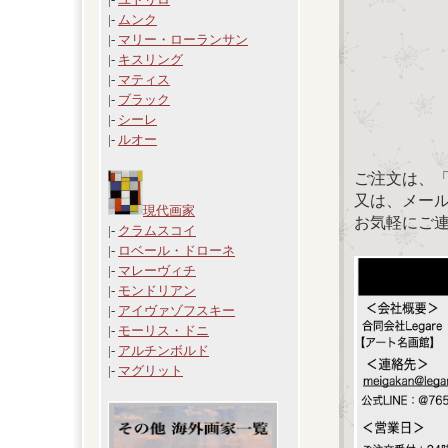
|-
ムンク
|-
マリー・ローランサン
|-
キスリング
|-
マティス
|-
ブラック
|-
シーレ
|-
ルオー
ご注文は、
又は、メール：「
現代画家
お気軽にご
|-
クラムスコイ
|-
ロベール・ドローネ
|-
マレーヴィチ
|-
モンドリアン
|-
アイヴァゾフスキー
|-
モーリス・ドニ
|-
アルチンボルド
|-
マグリット