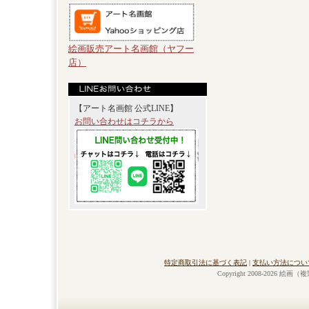
絵画販売アート名画館（ヤフー
店）
【アート名画館 公式LINE】
お問い合わせはコチラから
特定商取引法に基づく表記
|
支払い方法につい
Copyright 2008-2026 絵画