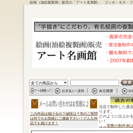
絵画（油絵複製画）販売の「アート名画館」 ゴッホ・モネ・フ
当店で制作した過
ります。
この作品は描けるの？値段は？等のご質問
どのように仕上が
は何でもお気軽にご連絡下さい！どんな作
い！
品でも描けます！
→→実際の制作例