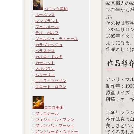
家具職人の
バロック美術
1877年か
|-
ルーベンス
ぶ。
|-
レンブラント
その後は奨
|-
フェルメール
1883年サ
|-
テル・ボルフ
1885年イ
|-
ジョルジュ・ラトゥール
ようになる
|-
カラヴァッジョ
作品として
|-
ベラスケス
|-
カルロ・ドルチ
|-
カナレット
|-
スルバラン
|-
ムリーリョ
アンリ・マ
|-
ニコラ・プッサン
制作年：190
|-
クロード・ロラン
原画サイズ：18
所蔵：オー
ロココ美術
1860年フ
|-
フラゴナール
本作は真っ
|-
ヴィジェ・ル・ブラン
美しさとい
|-
フランソワ・ブーシェ
|-
アントワーヌ・ヴァトー
てくる美し