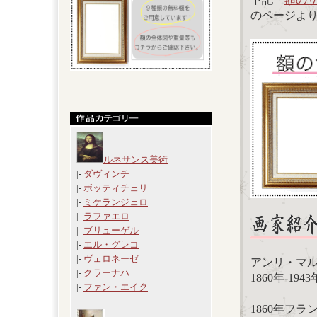
のページよ
ルネサンス美術
|-
ダヴィンチ
|-
ボッティチェリ
|-
ミケランジェロ
|-
ラファエロ
|-
ブリューゲル
|-
エル・グレコ
|-
ヴェロネーゼ
アンリ・マルタン（H
|-
クラーナハ
1860年-19
|-
ファン・エイク
1860年フ