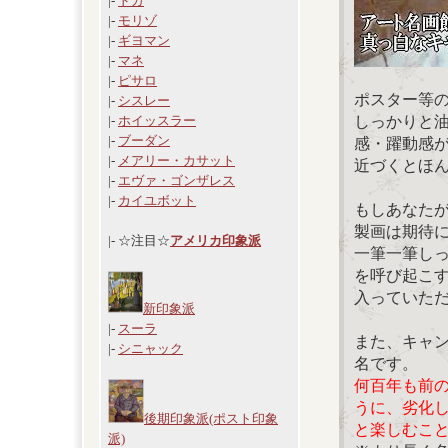
|-
ドガ
|-
モリゾ
|-
ギヨマン
|-
マネ
|-
ピサロ
ポスター等
|-
シスレー
しっかりと
|-
ホイッスラー
|-
ブーダン
感・躍動感
|-
メアリー・カサット
近づくとほ
|-
エヴァ・ゴンザレス
|-
カイユボット
もしあなた
製画は期待
|- ☆注目☆
アメリカ印象派
一筆一筆し
を呼び起こ
入っていた
新印象派
|-
スーラ
また、キャ
|-
シニャック
名です。
何百年も前
うに、劣化
後期印象派(ポスト印象
と楽しむこ
派)