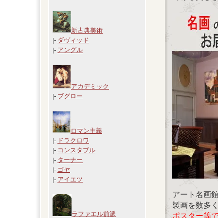
新古典美術
|-
ダヴィッド
|-
アングル
アカデミック
|-
ブグロー
ロマン主義
|-
ドラクロワ
|-
コンスタブル
|-
ターナー
|-
ゴヤ
|-
アイエツ
アート名画
製画を数多
ラファエル前派
ポスター等