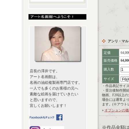
アンリ・マル
定価
64,0
販売価格
64,0
購入数
店長の澤井です。
アート名画館は、
サイズ
名画の油絵複製画専門店です。
・作品表記サイ
一人でも多くのお客様の元へ
・受注後制作開
素敵な絵画を届けていきたい
物画、F20以上
と思いますので、
場合には通常よ
ます。(※アウト
宜しくお願いします！
»
オプションの価
※作品金額