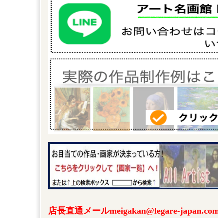
店長直通メールmeigakan@legare-japa