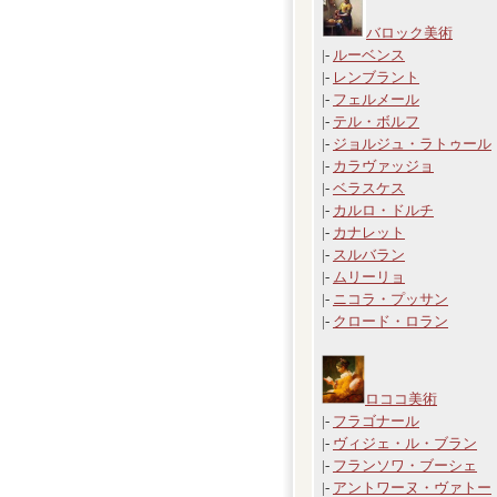
バロック美術
|-
ルーベンス
|-
レンブラント
|-
フェルメール
|-
テル・ボルフ
|-
ジョルジュ・ラトゥール
|-
カラヴァッジョ
|-
ベラスケス
|-
カルロ・ドルチ
|-
カナレット
|-
スルバラン
|-
ムリーリョ
|-
ニコラ・プッサン
|-
クロード・ロラン
ロココ美術
|-
フラゴナール
|-
ヴィジェ・ル・ブラン
|-
フランソワ・ブーシェ
|-
アントワーヌ・ヴァトー