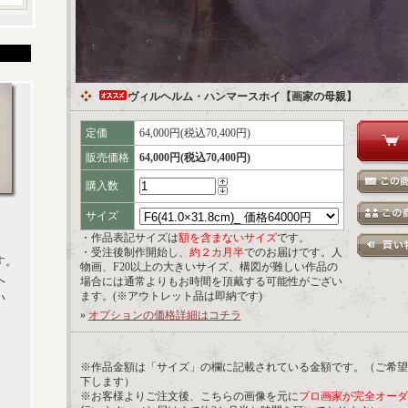
ヴィルヘルム・ハンマースホイ【画家の母親】
定価
64,000円(税込70,400円)
販売価格
64,000円(税込70,400円)
購入数
サイズ
・作品表記サイズは
額を含まないサイズ
です。
・受注後制作開始し、
約２カ月半
でのお届けです。人
す。
物画、F20以上の大きいサイズ、構図が難しい作品の
へ
場合には通常よりもお時間を頂戴する可能性がござい
ます。(※アウトレット品は即納です)
い
»
オプションの価格詳細はコチラ
※作品金額は「サイズ」の欄に記載されている金額です。（ご希望
下します）
※お客様よりご注文後、こちらの画像を元に
プロ画家が完全オーダ