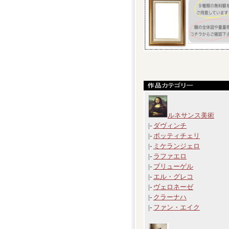
ルネサンス美術
|-
ダヴィンチ
|-
ボッティチェリ
|-
ミケランジェロ
|-
ラファエロ
|-
ブリューゲル
|-
エル・グレコ
|-
ヴェロネーゼ
|-
クラーナハ
|-
ファン・エイク