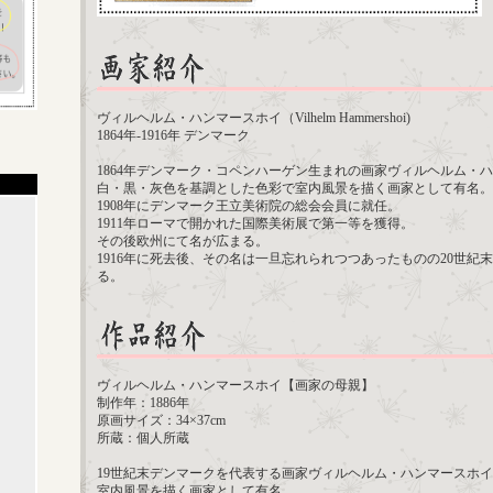
ヴィルヘルム・ハンマースホイ（Vilhelm Hammershoi)
1864年-1916年 デンマーク
1864年デンマーク・コペンハーゲン生まれの画家ヴィルヘルム・
白・黒・灰色を基調とした色彩で室内風景を描く画家として有名。
1908年にデンマーク王立美術院の総会会員に就任。
1911年ローマで開かれた国際美術展で第一等を獲得。
その後欧州にて名が広まる。
1916年に死去後、その名は一旦忘れられつつあったものの20世紀
る。
ヴィルヘルム・ハンマースホイ【画家の母親】
制作年：1886年
原画サイズ：34×37cm
所蔵：個人所蔵
19世紀末デンマークを代表する画家ヴィルヘルム・ハンマースホイ
室内風景を描く画家として有名。