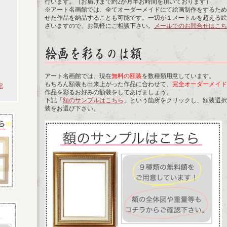
行います。（お届けまで約2か月半お時間を頂いております）
※アート名画館では、全てオーダーメイドにて絵画制作をするため
せた作品を納品することも可能です。一辺が１メートルを超える絵
ざいますので、お気軽にご相談下さい。
メールでのお問合せはこち
アート名画館では、現在
無料の額装
を数種類用意しています。
もちろん額装も出来上がった作品に合わせて、
完全オーダーメイド
館
作品を彩るお好みの額装をしてあげましょう。
下記「
額のサンプルはこちら
」という箇所をクリックし、額装選択
装をお選び下さい。