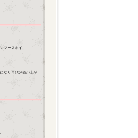
ハンマースホイ。
末になり再び評価が上が
。