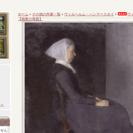
ホーム
»
その他の作家一覧
»
ヴィルヘルム・ハンマースホイ
»
ヴ
【画家の母親】
＜
ません