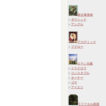
新古典美術
|-
ダヴィッド
|-
アングル
アカデミック
|-
ブグロー
ロマン主義
|-
ドラクロワ
|-
コンスタブル
|-
ターナー
|-
ゴヤ
|-
アイエツ
ラファエル前派