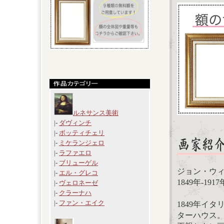
ルネサンス美術
|-
ダヴィンチ
|-
ボッティチェリ
|-
ミケランジェロ
|-
ラファエロ
|-
ブリューゲル
ジョン・ウィリア
|-
エル・グレコ
1849年-1
|-
ヴェロネーゼ
|-
クラーナハ
|-
ファン・エイク
1849年イ
ターハウス