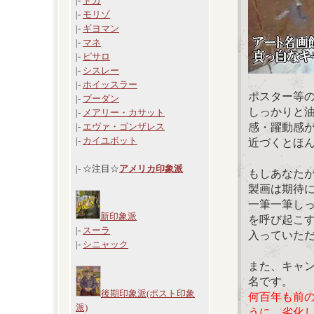
|-
ドガ
|-
モリゾ
|-
ギヨマン
|-
マネ
|-
ピサロ
|-
シスレー
|-
ホイッスラー
ポスター等
|-
ブーダン
しっかりと
|-
メアリー・カサット
感・躍動感
|-
エヴァ・ゴンザレス
|-
カイユボット
近づくとほ
|- ☆注目☆
アメリカ印象派
もしあなた
製画は期待
一筆一筆し
新印象派
を呼び起こ
|-
スーラ
入っていた
|-
シニャック
また、キャ
名です。
後期印象派(ポスト印象
何百年も前
派)
うに、劣化