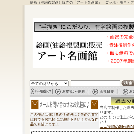
絵画（油絵複製画）販売の「アート名画館」 ゴッホ・モネ・フ
当店で制作した過
ります。
この作品は描けるの？値段は？等のご質問
どのように仕上が
は何でもお気軽にご連絡下さい！どんな作
い！
品でも描けます！
→→実際の制作例