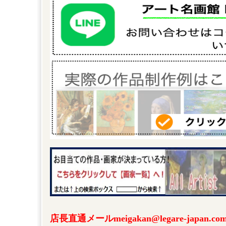
店長直通メールmeigakan@legare-japa