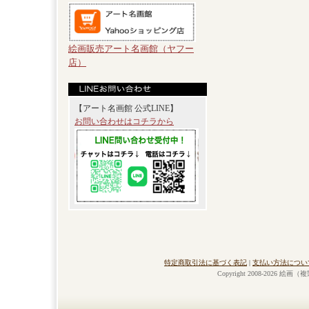
絵画販売アート名画館（ヤフー
店）
【アート名画館 公式LINE】
お問い合わせはコチラから
特定商取引法に基づく表記
|
支払い方法につい
Copyright 2008-2026 絵画