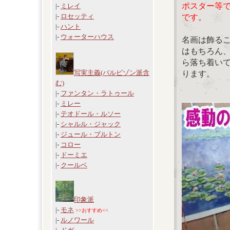
ポスター等
|-
ミレイ
|-
ロセッティ
です。
|-
ハント
|-
ウォーターハウス
名画は飾る
はもちろん
ら落ち着い
写実主義(バルビゾン派含
ります。
む)
|-
ファンタン・ラトゥール
|-
ミレー
|-
テオドール・ルソー
|-
シャルル・ジャック
|-
ジュール・ブルトン
|-
コロー
|-
ドーミエ
|-
クールベ
印象派
|-
モネ
>>おすすめ<<
|-
ルノワール