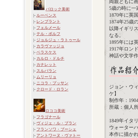
両親ともに
5歳の時に一
バロック美術
1870年に
|-
ルーベンス
1874年2
|-
レンブラント
|-
フェルメール
以降イギリ
|-
テル・ボルフ
なる。
|-
ジョルジュ・ラトゥール
1895年に
|-
カラヴァッジョ
1917年ロ
|-
ベラスケス
神話や文学
|-
カルロ・ドルチ
|-
カナレット
|-
スルバラン
|-
ムリーリョ
|-
ニコラ・プッサン
ジョン・ウ
|-
クロード・ロラン
ケ】
制作年：190
所蔵：個人
ロココ美術
|-
フラゴナール
1849年イ
|-
ヴィジェ・ル・ブラン
ウォーター
|-
フランソワ・ブーシェ
本作に描か
|-
アントワーヌ・ヴァトー