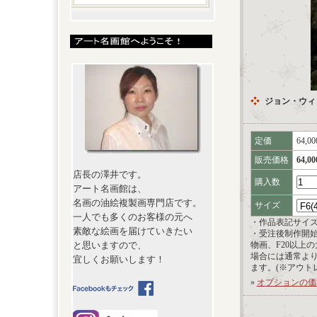
ジョン・ウィ
定価
64,0
販売価格
64,0
店長の澤井です。
購入数
アート名画館は、
名画の油絵複製画専門店です。
サイズ
一人でも多くのお客様の元へ
・作品表記サイ
素敵な絵画を届けていきたい
・受注後制作開
と思いますので、
物画、F20以上
場合には通常よ
宜しくお願いします！
ます。(※アウト
»
オプションの価