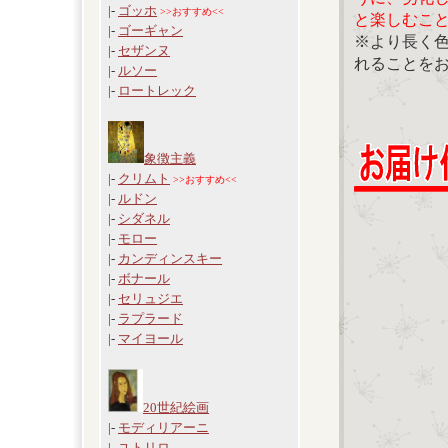
|-
ゴッホ
>>おすすめ<<
と楽しむこ
|-
ゴーギャン
※より長く
|-
セザンヌ
れることを
|-
ルソー
|-
ロートレック
象徴主義
|-
クリムト
>>おすすめ<<
|-
ルドン
|-
シダネル
|-
モロー
|-
カンディンスキー
|-
ボナール
|-
セリュジエ
|-
ラプラード
|-
マイヨール
20世紀絵画
|-
モディリアーニ
|-
ユトリロ