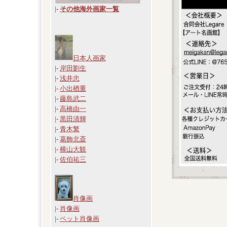
|
-
その他海外画家一覧
日本人画家
|-
岸田劉生
|-
浅井忠
|-
小出楢重
|-
藤島武二
|-
高橋由一
|-
黒田清輝
|-
青木繁
|-
葛飾北斎
|-
横山大観
|-
佐伯祐三
肖像画
|-
肖像画
|-
ペット肖像画