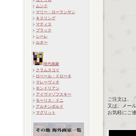
|-
ムンク
|-
マリー・ローランサン
|-
キスリング
|-
マティス
|-
ブラック
|-
シーレ
|-
ルオー
現代画家
|-
クラムスコイ
|-
ロベール・ドローネ
|-
マレーヴィチ
|-
モンドリアン
|-
アイヴァゾフスキー
ご注文は、
|-
モーリス・ドニ
又は、メール：「
|-
アルチンボルド
お気軽にご
|-
マグリット