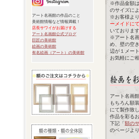
※作品金額
のサイズに
アート名画館の作品のこと
※お客様よ
美術館情報など情報満載！
ーメイドに
店長サワイがお届けする
いておりま
アート名画館公式ブログ
※アート名
巨匠の美術館
め、壁の空
絵画の美術館
辺が１メー
有名絵画（アート）の美術館
お気軽にご
アート名画
もちろん額
にて製作致
作品を彩る
下記「
額の
のページよ