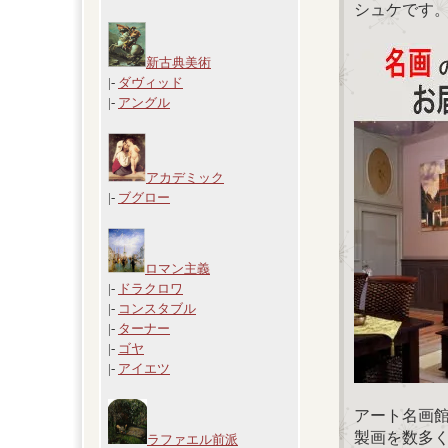
シュケです
新古典美術
|-
ダヴィッド
|-
アングル
アカデミック
|-
ブグロー
ロマン主義
|-
ドラクロワ
|-
コンスタブル
|-
ターナー
|-
ゴヤ
|-
アイエツ
アート名画
製画を数多
ラファエル前派