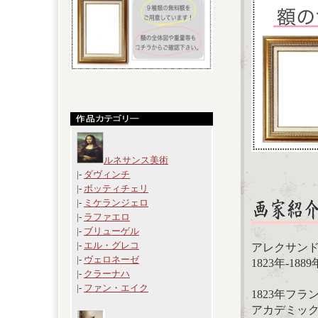
ルネサンス美術
|-
ダヴィンチ
|-
ボッティチェリ
|-
ミケランジェロ
|-
ラファエロ
|-
ブリューゲル
|-
エル・グレコ
アレクサンドル・
|-
ヴェロネーゼ
1823年-1
|-
クラーナハ
|-
ファン・エイク
1823年フ
アカデミッ