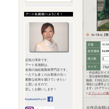
カバネル【美
定価
48,8
販売価格
64,0
購入数
店長の澤井です。
アート名画館は、
サイズ
名画の油絵複製画専門店です。
・作品表記サイ
一人でも多くのお客様の元へ
・受注後制作開
素敵な絵画を届けていきたい
物画、F20以上
と思いますので、
場合には通常よ
ます。(※アウト
宜しくお願いします！
»
オプションの価
※作品金額