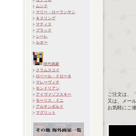
|-
ムンク
|-
マリー・ローランサン
|-
キスリング
|-
マティス
|-
ブラック
|-
シーレ
|-
ルオー
現代画家
|-
クラムスコイ
|-
ロベール・ドローネ
|-
マレーヴィチ
|-
モンドリアン
ご注文は、
|-
アイヴァゾフスキー
|-
モーリス・ドニ
又は、メール：「
|-
アルチンボルド
お気軽にご
|-
マグリット