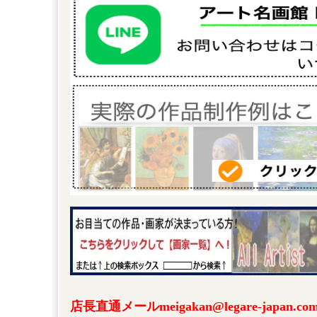
店長直通メールmeigakan@legare-japa