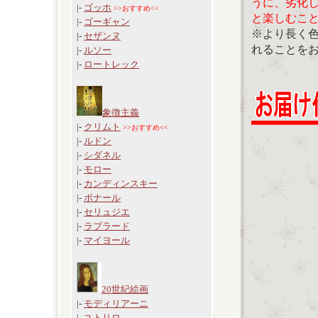
うに、劣化
|-
ゴッホ
>>おすすめ<<
と楽しむこ
|-
ゴーギャン
※より長く
|-
セザンヌ
れることを
|-
ルソー
|-
ロートレック
象徴主義
|-
クリムト
>>おすすめ<<
|-
ルドン
|-
シダネル
|-
モロー
|-
カンディンスキー
|-
ボナール
|-
セリュジエ
|-
ラプラード
|-
マイヨール
20世紀絵画
|-
モディリアーニ
|-
ユトリロ