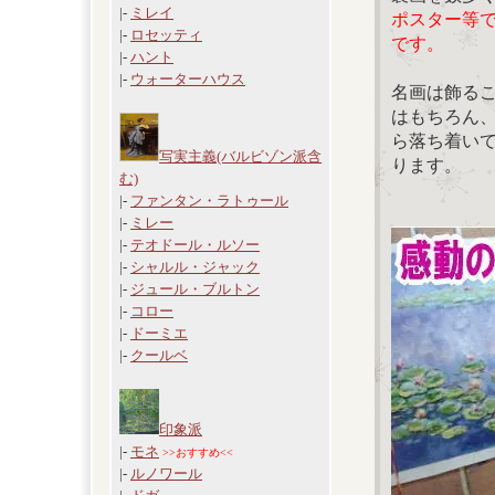
|-
ミレイ
ポスター等
|-
ロセッティ
です。
|-
ハント
|-
ウォーターハウス
名画は飾る
はもちろん
ら落ち着い
写実主義(バルビゾン派含
ります。
む)
|-
ファンタン・ラトゥール
|-
ミレー
|-
テオドール・ルソー
|-
シャルル・ジャック
|-
ジュール・ブルトン
|-
コロー
|-
ドーミエ
|-
クールベ
印象派
|-
モネ
>>おすすめ<<
|-
ルノワール