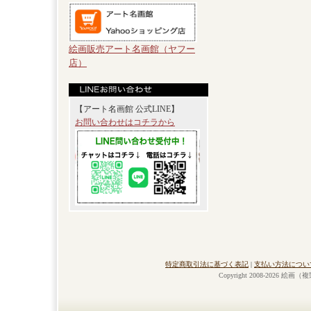
絵画販売アート名画館（ヤフー
店）
【アート名画館 公式LINE】
お問い合わせはコチラから
特定商取引法に基づく表記
|
支払い方法につい
Copyright 2008-2026 絵画