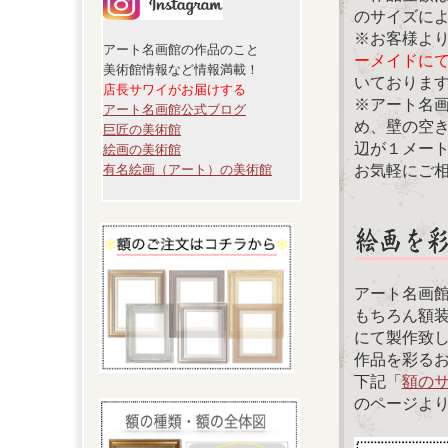
のサイズに
※お客様よ
アート名画館の作品のこと
ーメイドに
美術館情報など情報満載！
いておりま
店長サワイがお届けする
※アート名
アート名画館公式ブログ
め、壁の空
巨匠の美術館
辺が１メー
絵画の美術館
お気軽にご
有名絵画（アート）の美術館
アート名画
もちろん額
にて製作致
作品を彩る
下記「
額の
のページよ