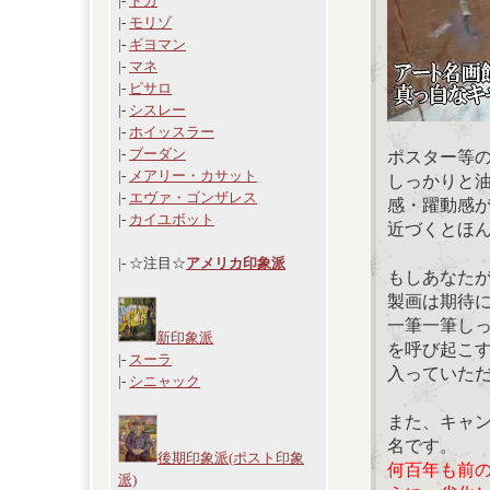
|-
ドガ
|-
モリゾ
|-
ギヨマン
|-
マネ
|-
ピサロ
|-
シスレー
|-
ホイッスラー
|-
ブーダン
ポスター等
|-
メアリー・カサット
しっかりと
|-
エヴァ・ゴンザレス
感・躍動感
|-
カイユボット
近づくとほ
|- ☆注目☆
アメリカ印象派
もしあなた
製画は期待
一筆一筆し
新印象派
を呼び起こ
|-
スーラ
入っていた
|-
シニャック
また、キャ
名です。
後期印象派(ポスト印象
何百年も前
派)