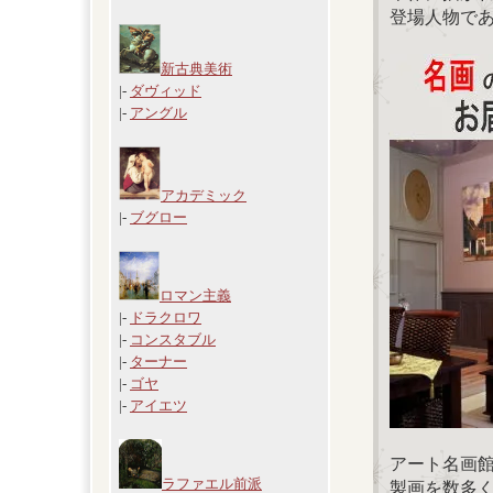
登場人物で
新古典美術
|-
ダヴィッド
|-
アングル
アカデミック
|-
ブグロー
ロマン主義
|-
ドラクロワ
|-
コンスタブル
|-
ターナー
|-
ゴヤ
|-
アイエツ
アート名画
ラファエル前派
製画を数多