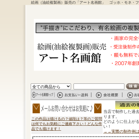
絵画（油絵複製画）販売の「アート名画館」 ゴッホ・モネ・フ
当店で制作した過
ります。
この作品は描けるの？値段は？等のご質問
どのように仕上が
は何でもお気軽にご連絡下さい！どんな作
い！
品でも描けます！
→→実際の制作例