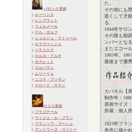
た。
バロック美術
その他にも
|-
ルーベンス
若くして才能
|-
レンブラント
る。
|-
フェルメール
1844年サ
|-
テル・ボルフ
その後も順調
|-
ジョルジュ・ラトゥール
ンバーとな
|-
カラヴァッジョ
またエコー
|-
ベラスケス
1865年、1
|-
カルロ・ドルチ
最後まで優秀
|-
カナレット
|-
スルバラン
|-
ムリーリョ
|-
ニコラ・プッサン
|-
クロード・ロラン
カバネル【
制作年：188
原画サイズ：13
ロココ美術
所蔵：個人
|-
フラゴナール
|-
ヴィジェ・ル・ブラン
1823年フ
|-
フランソワ・ブーシェ
|-
アントワーヌ・ヴァトー
本作に描か