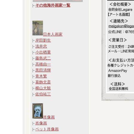
|
-
その他海外画家一覧
日本人画家
|-
岸田劉生
|-
浅井忠
|-
小出楢重
|-
藤島武二
|-
高橋由一
|-
黒田清輝
|-
青木繁
|-
葛飾北斎
|-
横山大観
|-
佐伯祐三
肖像画
|-
肖像画
|-
ペット肖像画