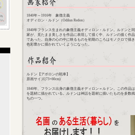
1840年～1916年 象徴主義
オディロン・ルドン（Odilon Redon）
1840年フランス生まれの象徴主義オディロン・ルドン。ルドンと
家が、見たまま美しさを作品に表現して描く中、ルドンの描く作品
であった。自身の心の中に映るものを初期のころはモノクロで描き
色彩豊かに描かれていくようになった。
ルドン【アポロンの戦車】
原画サイズ(73×60cm)
1840年、フランス出身の象徴主義オディロン＝ルドン。この作品
を題材に描かれている。ルドンは神話を題材に描いたものを多数残
ちの一つ。