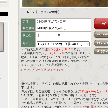
ルドン【アポロンの戦車】
定価
64,000円(税込70,400円)
販売価格
64,000円(税込70,400円)
購入数
サイズ
・作品表記サイズは
額を含まないサイズ
です。
・受注後制作開始し、
約２カ月半
でのお届けです。人
物画、F20以上の大きいサイズ、構図が難しい作品の
場合には通常よりもお時間を頂戴する可能性がござい
ます。(※アウトレット品は即納です)
す。
»
オプションの価格詳細はコチラ
へ
い
※作品金額は「サイズ」の欄に記載されている金額です。（ご希望
下します）
※お客様よりご注文後、こちらの画像を元に
プロ画家が完全オーダ
行います。（お届けまで約2か月お時間を頂いております）
※アート名画館では、全てオーダーメイドにて絵画制作をするため
せた作品を納品することも可能です。一辺が１メートルを超える絵
ざいますので、お気軽にご相談下さい。
メールでのお問合せはこち