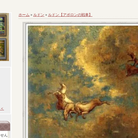
ホーム
»
ルドン
»
ルドン【アポロンの戦車】
＜
ません