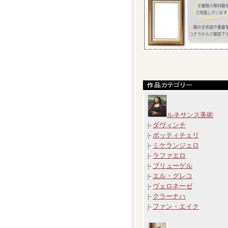
ルネサンス美術
|-
ダヴィンチ
|-
ボッティチェリ
|-
ミケランジェロ
|-
ラファエロ
|-
ブリューゲル
|-
エル・グレコ
|-
ヴェロネーゼ
|-
クラーナハ
|-
ファン・エイク