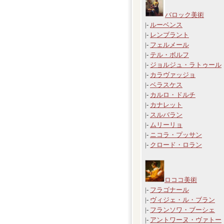
バロック美術
|-
ルーベンス
|-
レンブラント
|-
フェルメール
|-
テル・ボルフ
|-
ジョルジュ・ラトゥール
|-
カラヴァッジョ
|-
ベラスケス
|-
カルロ・ドルチ
|-
カナレット
|-
スルバラン
|-
ムリーリョ
|-
ニコラ・プッサン
|-
クロード・ロラン
ロココ美術
|-
フラゴナール
|-
ヴィジェ・ル・ブラン
|-
フランソワ・ブーシェ
|-
アントワーヌ・ヴァトー