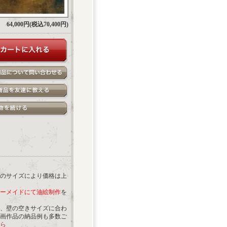
64,000円(税込70,400円)
のサイズにより価格は上
ーメイドにて油絵制作
を
、壁の空きサイズに合わ
画作品の納品例も多数ご
ら