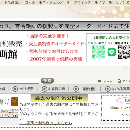
アート名画館」 ゴッホ・モネ・フェルメール・ダヴィンチ・ルノワール・セザンヌ
当店で制作した過去の制作例は全て掲載してお
ります。
？等のご質問
どのように仕上がるか過去の制作例をご覧下さ
い！どんな作
い！
→→実際の制作例はこちらから