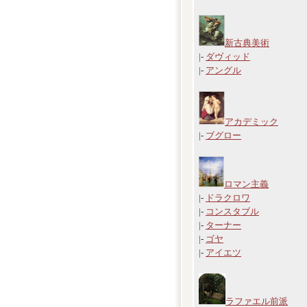
新古典美術
|-
ダヴィッド
|-
アングル
アカデミック
|-
ブグロー
ロマン主義
|-
ドラクロワ
|-
コンスタブル
|-
ターナー
|-
ゴヤ
|-
アイエツ
ラファエル前派