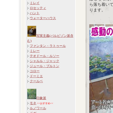
|-
ミレイ
ら落ち着い
|-
ロセッティ
ります。
|-
ハント
|-
ウォーターハウス
写実主義(バルビゾン派含
む)
|-
ファンタン・ラトゥール
|-
ミレー
|-
テオドール・ルソー
|-
シャルル・ジャック
|-
ジュール・ブルトン
|-
コロー
|-
ドーミエ
|-
クールベ
印象派
|-
モネ
>>おすすめ<<
|-
ルノワール