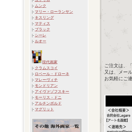
|-
ムンク
|-
マリー・ローランサン
|-
キスリング
|-
マティス
|-
ブラック
|-
シーレ
|-
ルオー
現代画家
ご注文は、
|-
クラムスコイ
又は、メール：「
|-
ロベール・ドローネ
お気軽にご
|-
マレーヴィチ
|-
モンドリアン
|-
アイヴァゾフスキー
|-
モーリス・ドニ
|-
アルチンボルド
|-
マグリット