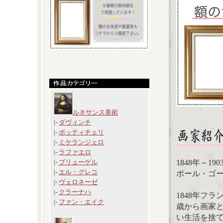
ルネサンス美術
|-
ダヴィンチ
|-
ボッティチェリ
|-
ミケランジェロ
|-
ラファエロ
1848年～1
|-
ブリューゲル
|-
エル・グレコ
ポール・ゴーギャン
|-
ヴェロネーゼ
|-
クラーナハ
1848年フ
|-
ファン・エイク
歳から画家と
い生活を捨