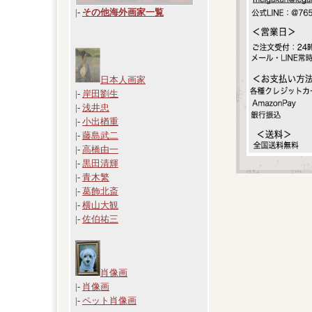
|
-
その他海外画家一覧
日本人画家
|-
岸田劉生
|-
浅井忠
|-
小出楢重
|-
藤島武二
|-
高橋由一
|-
黒田清輝
|-
青木繁
|-
葛飾北斎
|-
横山大観
|-
佐伯祐三
肖像画
|-
肖像画
|-
ペット肖像画