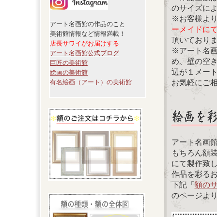
のサイズに
※お客様よ
アート名画館の作品のこと
ーメイドに
美術館情報など情報満載！
頂いており
店長サワイがお届けする
※アート名
アート名画館公式ブログ
め、壁の空
巨匠の美術館
辺が１メー
絵画の美術館
お気軽にご
有名絵画（アート）の美術館
アート名画
もちろん額
にて製作致
作品を彩る
下記「
額の
のページよ