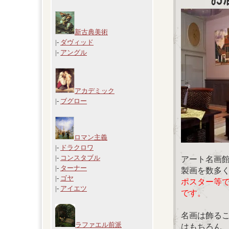
新古典美術
|-
ダヴィッド
|-
アングル
アカデミック
|-
ブグロー
ロマン主義
|-
ドラクロワ
|-
コンスタブル
アート名画
|-
ターナー
製画を数多
|-
ゴヤ
ポスター等
|-
アイエツ
です。
名画は飾る
ラファエル前派
はもちろん