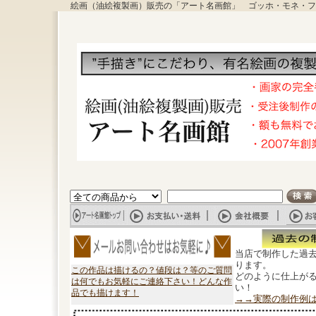
絵画（油絵複製画）販売の「アート名画館」 ゴッホ・モネ・フ
当店で制作した過
ります。
この作品は描けるの？値段は？等のご質問
どのように仕上が
は何でもお気軽にご連絡下さい！どんな作
い！
品でも描けます！
→→実際の制作例