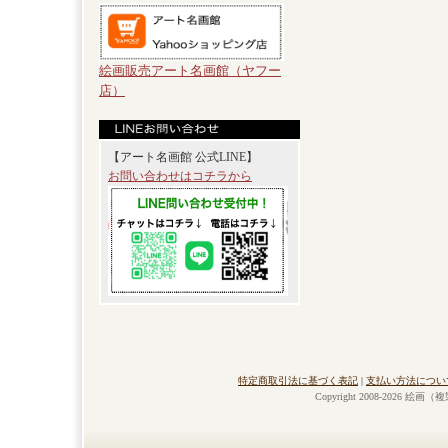
絵画販売アート名画館（ヤフー
店）
【アート名画館 公式LINE】
お問い合わせはコチラから
特定商取引法に基づく表記
|
支払い方法につい
Copyright 2008-2026 絵画