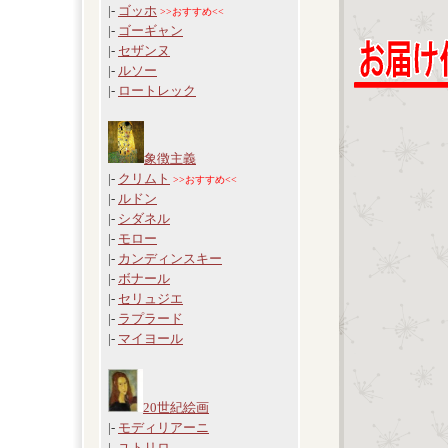
|-
ゴッホ
>>おすすめ<<
|-
ゴーギャン
|-
セザンヌ
|-
ルソー
|-
ロートレック
象徴主義
|-
クリムト
>>おすすめ<<
|-
ルドン
|-
シダネル
|-
モロー
|-
カンディンスキー
|-
ボナール
|-
セリュジエ
|-
ラプラード
|-
マイヨール
20世紀絵画
|-
モディリアーニ
|-
ユトリロ