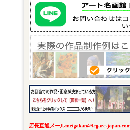
店長直通メールmeigakan@legare-japa