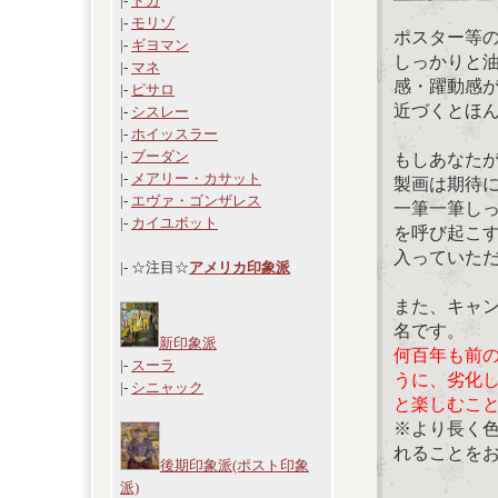
|-
ドガ
|-
モリゾ
ポスター等
|-
ギヨマン
しっかりと
|-
マネ
感・躍動感
|-
ピサロ
近づくとほ
|-
シスレー
|-
ホイッスラー
|-
ブーダン
もしあなた
|-
メアリー・カサット
製画は期待
|-
エヴァ・ゴンザレス
一筆一筆し
|-
カイユボット
を呼び起こ
入っていた
|- ☆注目☆
アメリカ印象派
また、キャ
名です。
新印象派
何百年も前
|-
スーラ
うに、劣化
|-
シニャック
と楽しむこ
※より長く
れることを
後期印象派(ポスト印象
派)