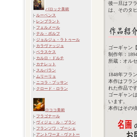
後一旦はフラ
バロック美術
は、そのタ
|-
ルーベンス
|-
レンブラント
|-
フェルメール
|-
テル・ボルフ
|-
ジョルジュ・ラトゥール
|-
カラヴァッジョ
ゴーギャン
|-
ベラスケス
制作年：189
|-
カルロ・ドルチ
所蔵：オル
|-
カナレット
|-
スルバラン
1848年フ
|-
ムリーリョ
本作はフラ
|-
ニコラ・プッサン
れた作品で
|-
クロード・ロラン
ゴーギャン
います。
本作はその
ロココ美術
|-
フラゴナール
|-
ヴィジェ・ル・ブラン
|-
フランソワ・ブーシェ
|-
アントワーヌ・ヴァトー