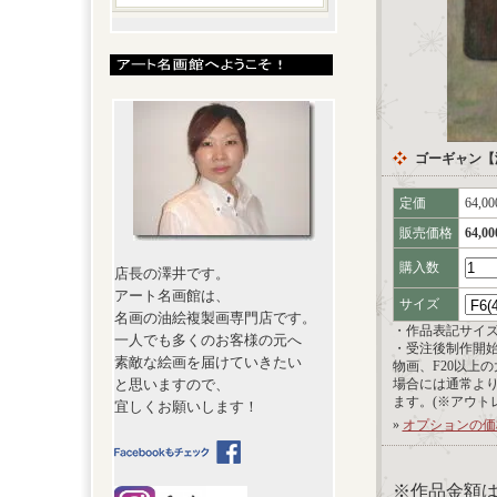
ゴーギャン【
定価
64,0
販売価格
64,0
購入数
店長の澤井です。
アート名画館は、
サイズ
名画の油絵複製画専門店です。
・作品表記サイ
一人でも多くのお客様の元へ
・受注後制作開
素敵な絵画を届けていきたい
物画、F20以上
と思いますので、
場合には通常よ
ます。(※アウト
宜しくお願いします！
»
オプションの価
※作品金額