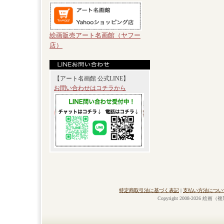
絵画販売アート名画館（ヤフー
店）
【アート名画館 公式LINE】
お問い合わせはコチラから
特定商取引法に基づく表記
|
支払い方法につい
Copyright 2008-2026 絵画