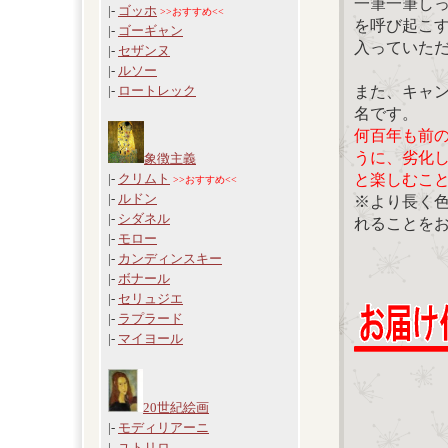
一筆一筆し
|-
ゴッホ
>>おすすめ<<
を呼び起こ
|-
ゴーギャン
入っていた
|-
セザンヌ
|-
ルソー
また、キャ
|-
ロートレック
名です。
何百年も前
うに、劣化
象徴主義
と楽しむこ
|-
クリムト
>>おすすめ<<
|-
ルドン
※より長く
|-
シダネル
れることを
|-
モロー
|-
カンディンスキー
|-
ボナール
|-
セリュジエ
|-
ラプラード
|-
マイヨール
20世紀絵画
|-
モディリアーニ
|-
ユトリロ