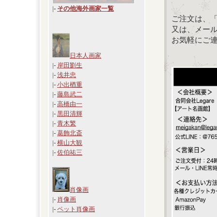
|
-
その他海外画家一覧
ご注文は、
又は、メール：「
お気軽にご
日本人画家
|-
岸田劉生
|-
浅井忠
|-
小出楢重
|-
藤島武二
|-
高橋由一
|-
黒田清輝
|-
青木繁
|-
葛飾北斎
|-
横山大観
|-
佐伯祐三
肖像画
|-
肖像画
|-
ペット肖像画