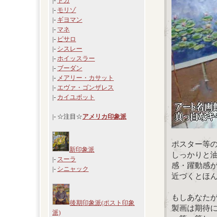
|-
ドガ
|-
モリゾ
|-
ギヨマン
|-
マネ
|-
ピサロ
|-
シスレー
|-
ホイッスラー
|-
ブーダン
|-
メアリー・カサット
|-
エヴァ・ゴンザレス
|-
カイユボット
|- ☆注目☆
アメリカ印象派
ポスター等
新印象派
しっかりと
|-
スーラ
感・躍動感
|-
シニャック
近づくとほ
もしあなた
後期印象派(ポスト印象
製画は期待
派)