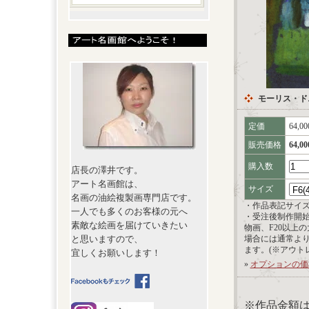
モーリス・ド
定価
64,0
販売価格
64,0
購入数
店長の澤井です。
アート名画館は、
サイズ
名画の油絵複製画専門店です。
・作品表記サイ
一人でも多くのお客様の元へ
・受注後制作開
素敵な絵画を届けていきたい
物画、F20以上
と思いますので、
場合には通常よ
ます。(※アウト
宜しくお願いします！
»
オプションの価
※作品金額