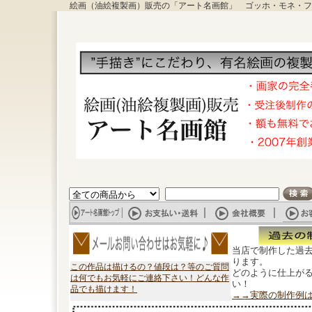
絵画（油絵複製画）販売の「アート名画館」 ゴッホ・モネ・フ
当店で制作した過
ります。
この作品は描けるの？値段は？等のご質問
どのように仕上が
は何でもお気軽にご連絡下さい！どんな作
い！
品でも描けます！
→→実際の制作例