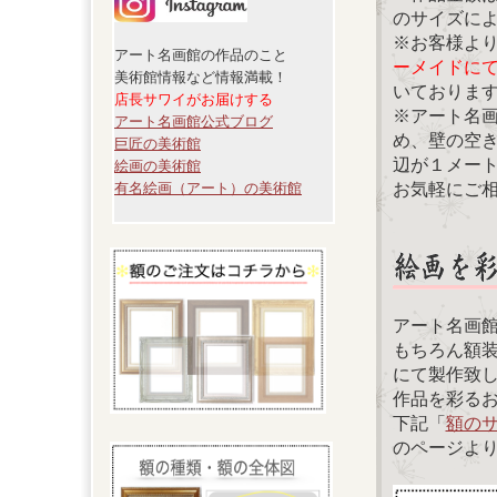
のサイズに
※お客様よ
アート名画館の作品のこと
ーメイドに
美術館情報など情報満載！
いておりま
店長サワイがお届けする
※アート名
アート名画館公式ブログ
め、壁の空
巨匠の美術館
辺が１メー
絵画の美術館
お気軽にご
有名絵画（アート）の美術館
アート名画
もちろん額
にて製作致
作品を彩る
下記「
額の
のページよ