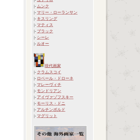
|-
ムンク
|-
マリー・ローランサン
|-
キスリング
|-
マティス
|-
ブラック
|-
シーレ
|-
ルオー
現代画家
|-
クラムスコイ
|-
ロベール・ドローネ
|-
マレーヴィチ
|-
モンドリアン
|-
アイヴァゾフスキー
|-
モーリス・ドニ
|-
アルチンボルド
|-
マグリット