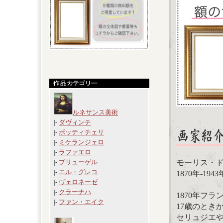
ルネサンス美術
|-
ダヴィンチ
|-
ボッティチェリ
|-
ミケランジェロ
|-
ラファエロ
モーリス・ドニ（
|-
ブリューゲル
|-
エル・グレコ
1870年-1
|-
ヴェロネーゼ
|-
クラーナハ
1870年フ
|-
ファン・エイク
17歳のとき
セリュジエ