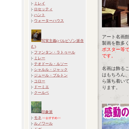
|-
ミレイ
|-
ロセッティ
|-
ハント
|-
ウォーターハウス
アート名画
写実主義(バルビゾン派含
製画を数多
む)
ポスター等
|-
ファンタン・ラトゥール
です。
|-
ミレー
|-
テオドール・ルソー
名画は飾る
|-
シャルル・ジャック
はもちろん
|-
ジュール・ブルトン
ら落ち着い
|-
コロー
|-
ドーミエ
ります。
|-
クールベ
印象派
|-
モネ
>>おすすめ<<
|-
ルノワール