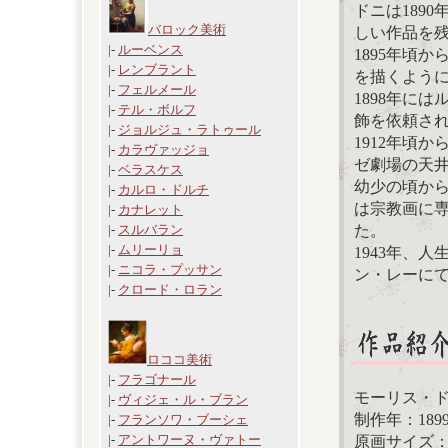
ドニは189
バロック美術
しい作品を
|-
ルーベンス
1895年頃
|-
レンブラント
を描くよう
|-
フェルメール
1898年に
|-
テル・ボルフ
飾を依頼さ
|-
ジョルジュ・ラトゥール
1912年頃
|-
カラヴァッジョ
ゼ劇場の天
|-
ベラスケス
幼少の頃から
|-
カルロ・ドルチ
は宗教画に
|-
カナレット
た。
|-
スルバラン
|-
ムリーリョ
1943年、
|-
ニコラ・プッサン
ン・レーに
|-
クロード・ロラン
ロココ美術
|-
フラゴナール
モーリス・
|-
ヴィジェ・ル・ブラン
制作年：189
|-
フランソワ・ブーシェ
|-
アントワーヌ・ヴァトー
原画サイズ： 3