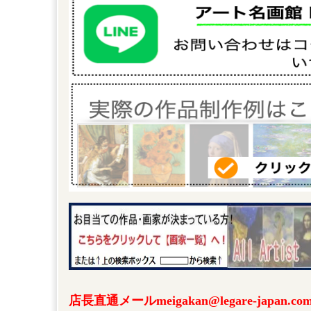
店長直通メールmeigakan@legare-japa