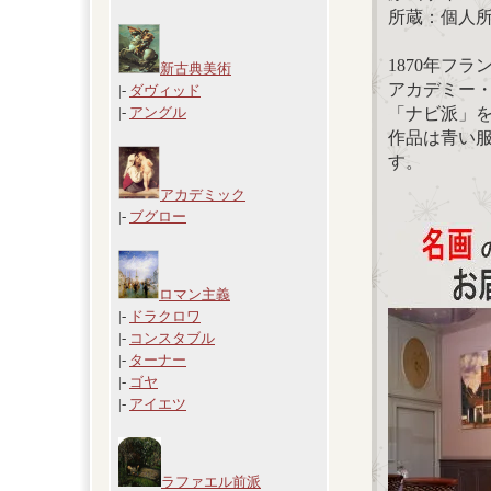
所蔵：個人
1870年フ
新古典美術
アカデミー
|-
ダヴィッド
「ナビ派」
|-
アングル
作品は青い
す。
アカデミック
|-
ブグロー
ロマン主義
|-
ドラクロワ
|-
コンスタブル
|-
ターナー
|-
ゴヤ
|-
アイエツ
ラファエル前派