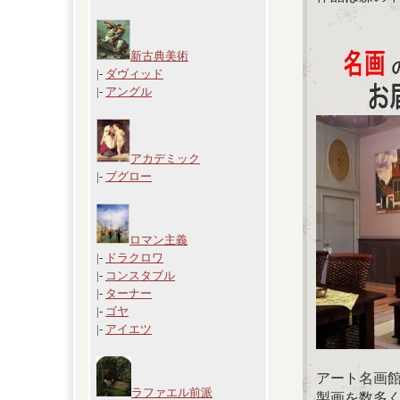
新古典美術
|-
ダヴィッド
|-
アングル
アカデミック
|-
ブグロー
ロマン主義
|-
ドラクロワ
|-
コンスタブル
|-
ターナー
|-
ゴヤ
|-
アイエツ
アート名画
ラファエル前派
製画を数多