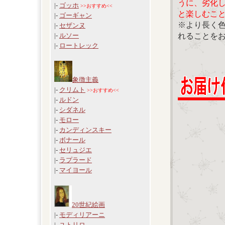
うに、劣化
|-
ゴッホ
>>おすすめ<<
と楽しむこ
|-
ゴーギャン
※より長く
|-
セザンヌ
れることを
|-
ルソー
|-
ロートレック
象徴主義
|-
クリムト
>>おすすめ<<
|-
ルドン
|-
シダネル
|-
モロー
|-
カンディンスキー
|-
ボナール
|-
セリュジエ
|-
ラプラード
|-
マイヨール
20世紀絵画
|-
モディリアーニ
|-
ユトリロ