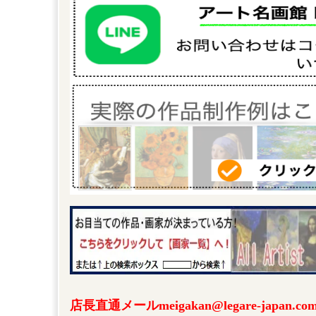
店長直通メールmeigakan@legare-japa