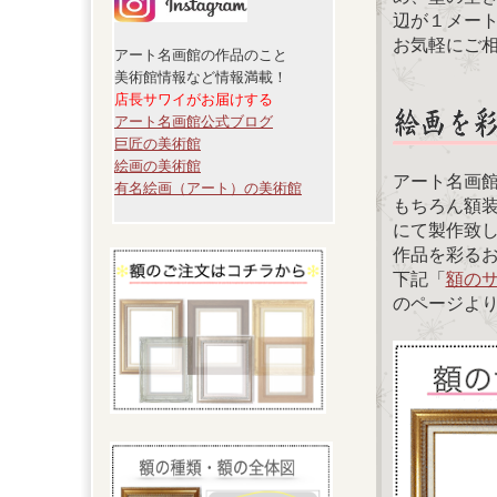
辺が１メー
お気軽にご
アート名画館の作品のこと
美術館情報など情報満載！
店長サワイがお届けする
アート名画館公式ブログ
巨匠の美術館
絵画の美術館
アート名画
有名絵画（アート）の美術館
もちろん額
にて製作致
作品を彩る
下記「
額の
のページよ