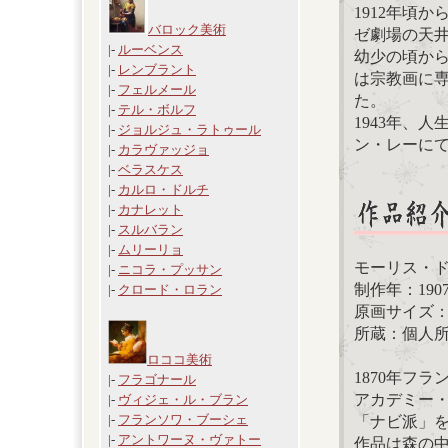
1912年頃
バロック美術
ゼ劇場の天
|-
ルーベンス
幼少の頃から
|-
レンブラント
は宗教画に
|-
フェルメール
た。
|-
テル・ボルフ
1943年、
|-
ジョルジュ・ラトゥール
ン・レーに
|-
カラヴァッジョ
|-
ベラスケス
|-
カルロ・ドルチ
|-
カナレット
|-
スルバラン
|-
ムリーリョ
モーリス・
|-
ニコラ・プッサン
制作年：190
|-
クロード・ロラン
原画サイズ：26
所蔵：個人
ロココ美術
1870年フ
|-
フラゴナール
アカデミー
|-
ヴィジェ・ル・ブラン
|-
フランソワ・ブーシェ
「ナビ派」
|-
アントワーヌ・ヴァトー
作品は森の