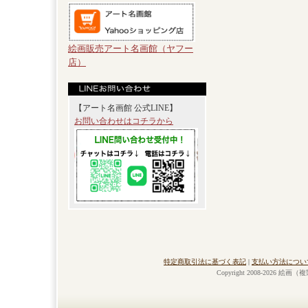
絵画販売アート名画館（ヤフー
店）
【アート名画館 公式LINE】
お問い合わせはコチラから
特定商取引法に基づく表記
|
支払い方法につい
Copyright 2008-2026 絵画