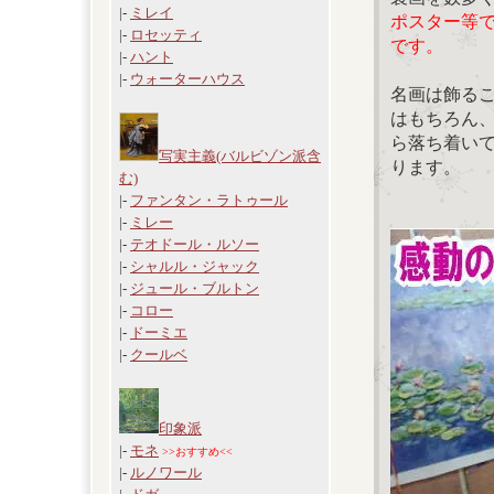
|-
ミレイ
ポスター等
|-
ロセッティ
です。
|-
ハント
|-
ウォーターハウス
名画は飾る
はもちろん
ら落ち着い
写実主義(バルビゾン派含
ります。
む)
|-
ファンタン・ラトゥール
|-
ミレー
|-
テオドール・ルソー
|-
シャルル・ジャック
|-
ジュール・ブルトン
|-
コロー
|-
ドーミエ
|-
クールベ
印象派
|-
モネ
>>おすすめ<<
|-
ルノワール