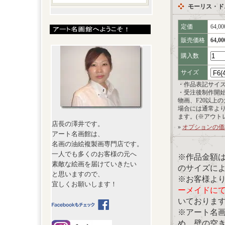
モーリス・ド
定価
64,0
販売価格
64,0
購入数
サイズ
・作品表記サイ
・受注後制作開
物画、F20以上
場合には通常よ
ます。(※アウト
店長の澤井です。
»
オプションの価
アート名画館は、
名画の油絵複製画専門店です。
一人でも多くのお客様の元へ
※作品金額
素敵な絵画を届けていきたい
のサイズに
と思いますので、
※お客様よ
宜しくお願いします！
ーメイドに
いておりま
※アート名
め、壁の空