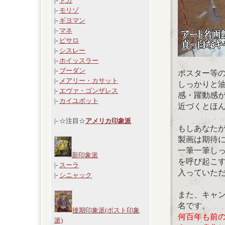
|-
ドガ
|-
モリゾ
|-
ギヨマン
|-
マネ
|-
ピサロ
|-
シスレー
|-
ホイッスラー
|-
ブーダン
ポスター等
|-
メアリー・カサット
しっかりと
|-
エヴァ・ゴンザレス
感・躍動感
|-
カイユボット
近づくとほ
|- ☆注目☆
アメリカ印象派
もしあなた
製画は期待
一筆一筆し
新印象派
を呼び起こ
|-
スーラ
入っていた
|-
シニャック
また、キャ
名です。
後期印象派(ポスト印象
何百年も前
派)