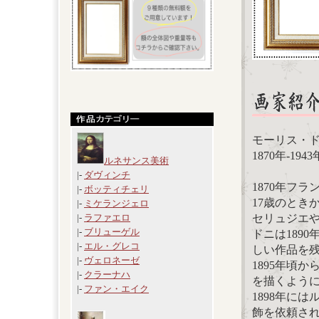
モーリス・ドニ（
1870年-1
ルネサンス美術
|-
ダヴィンチ
1870年フ
|-
ボッティチェリ
17歳のとき
|-
ミケランジェロ
セリュジエ
|-
ラファエロ
|-
ブリューゲル
ドニは189
|-
エル・グレコ
しい作品を
|-
ヴェロネーゼ
1895年頃
|-
クラーナハ
を描くよう
|-
ファン・エイク
1898年に
飾を依頼さ