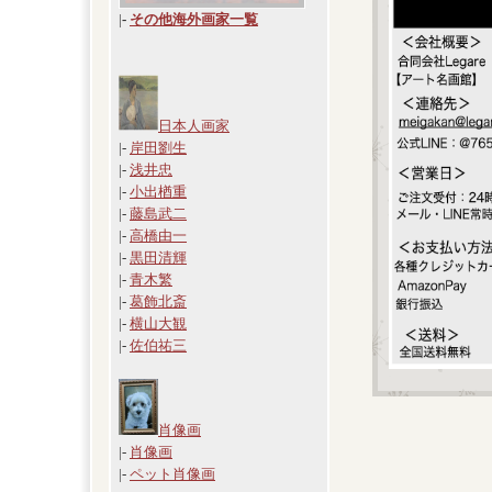
|
-
その他海外画家一覧
日本人画家
|-
岸田劉生
|-
浅井忠
|-
小出楢重
|-
藤島武二
|-
高橋由一
|-
黒田清輝
|-
青木繁
|-
葛飾北斎
|-
横山大観
|-
佐伯祐三
肖像画
|-
肖像画
|-
ペット肖像画