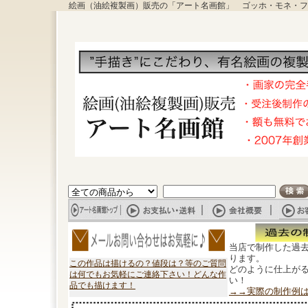
絵画（油絵複製画）販売の「アート名画館」 ゴッホ・モネ・フ
当店で制作した過
ります。
この作品は描けるの？値段は？等のご質問
どのように仕上が
は何でもお気軽にご連絡下さい！どんな作
い！
品でも描けます！
→→実際の制作例