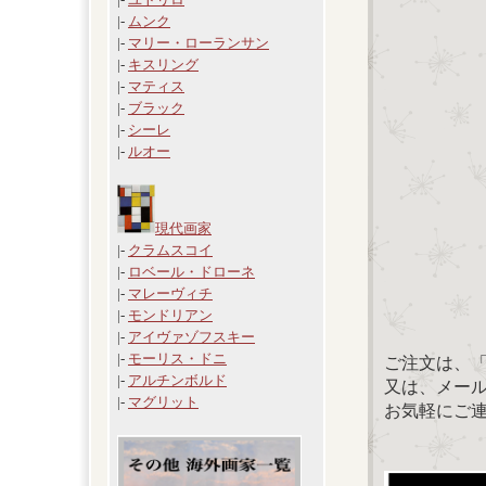
|-
ムンク
|-
マリー・ローランサン
|-
キスリング
|-
マティス
|-
ブラック
|-
シーレ
|-
ルオー
現代画家
|-
クラムスコイ
|-
ロベール・ドローネ
|-
マレーヴィチ
|-
モンドリアン
|-
アイヴァゾフスキー
|-
モーリス・ドニ
ご注文は、
|-
アルチンボルド
又は、メール：「
|-
マグリット
お気軽にご