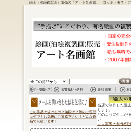
絵画（油絵複製画）販売の「アート名画館」 ゴッホ・モネ・フ
当店で制作した過
ります。
この作品は描けるの？値段は？等のご質問
どのように仕上が
は何でもお気軽にご連絡下さい！どんな作
い！
品でも描けます！
→→実際の制作例