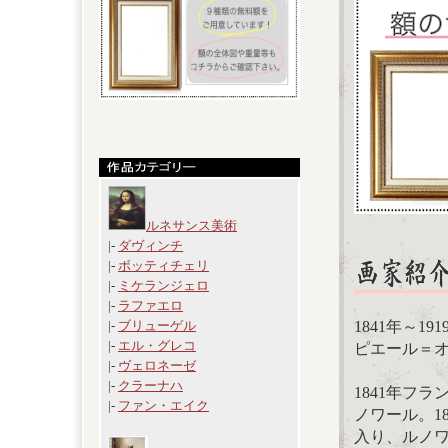
ルネサンス美術
|-
ダヴィンチ
|-
ボッティチェリ
|-
ミケランジェロ
|-
ラファエロ
1841年～19
|-
ブリューゲル
|-
エル・グレコ
ピエール＝オーギ
|-
ヴェロネーゼ
|-
クラーナハ
1841年フ
|-
ファン・エイク
ノワール。1
入り、ルノ