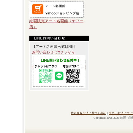
絵画販売アート名画館（ヤフー
店）
【アート名画館 公式LINE】
お問い合わせはコチラから
特定商取引法に基づく表記
|
支払い方法につい
Copyright 2008-2026 絵画