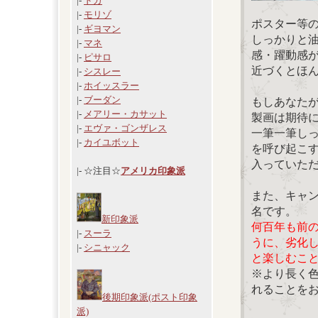
|-
ドガ
|-
モリゾ
ポスター等
|-
ギヨマン
しっかりと
|-
マネ
感・躍動感
|-
ピサロ
近づくとほ
|-
シスレー
|-
ホイッスラー
|-
ブーダン
もしあなた
|-
メアリー・カサット
製画は期待
|-
エヴァ・ゴンザレス
一筆一筆し
|-
カイユボット
を呼び起こ
入っていた
|- ☆注目☆
アメリカ印象派
また、キャ
名です。
新印象派
何百年も前
|-
スーラ
うに、劣化
|-
シニャック
と楽しむこ
※より長く
れることを
後期印象派(ポスト印象
派)