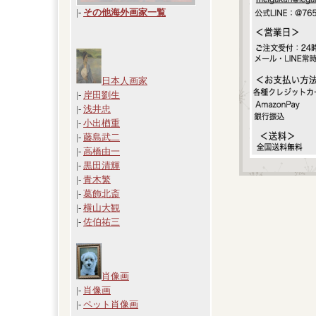
|
-
その他海外画家一覧
日本人画家
|-
岸田劉生
|-
浅井忠
|-
小出楢重
|-
藤島武二
|-
高橋由一
|-
黒田清輝
|-
青木繁
|-
葛飾北斎
|-
横山大観
|-
佐伯祐三
肖像画
|-
肖像画
|-
ペット肖像画