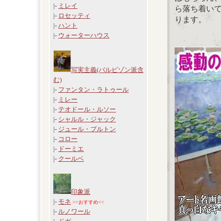
|-
ミレイ
ら落ち着い
|-
ロセッティ
ります。
|-
ハント
|-
ウォーターハウス
写実主義(バルビゾン派含
む)
|-
ファンタン・ラトゥール
|-
ミレー
|-
テオドール・ルソー
|-
シャルル・ジャック
|-
ジュール・ブルトン
|-
コロー
|-
ドーミエ
|-
クールベ
印象派
|-
モネ
>>おすすめ<<
|-
ルノワール