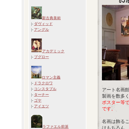
新古典美術
|-
ダヴィッド
|-
アングル
アカデミック
|-
ブグロー
ロマン主義
|-
ドラクロワ
|-
コンスタブル
アート名画
|-
ターナー
製画を数多
|-
ゴヤ
ポスター等
|-
アイエツ
です。
名画は飾る
ラファエル前派
はもちろん