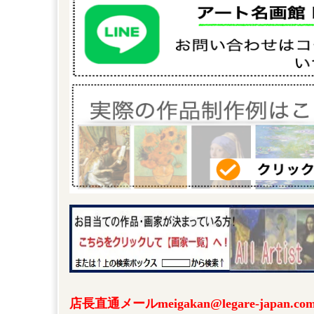
店長直通メールmeigakan@legare-japa