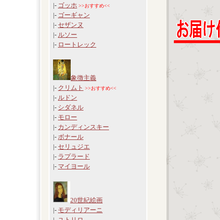
|-
ゴッホ
>>おすすめ<<
|-
ゴーギャン
|-
セザンヌ
|-
ルソー
|-
ロートレック
象徴主義
|-
クリムト
>>おすすめ<<
|-
ルドン
|-
シダネル
|-
モロー
|-
カンディンスキー
|-
ボナール
|-
セリュジエ
|-
ラプラード
|-
マイヨール
20世紀絵画
|-
モディリアーニ
|-
ユトリロ