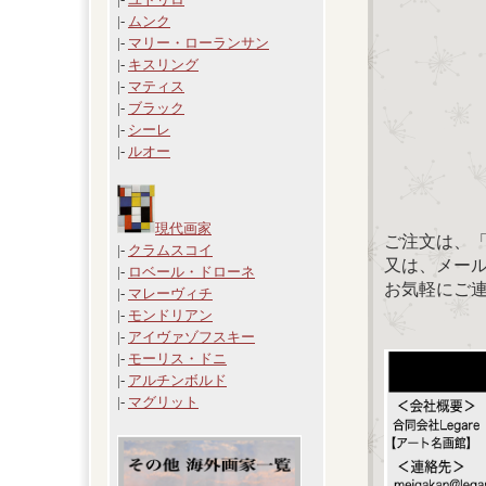
|-
ムンク
|-
マリー・ローランサン
|-
キスリング
|-
マティス
|-
ブラック
|-
シーレ
|-
ルオー
現代画家
ご注文は、
|-
クラムスコイ
又は、メール：「
|-
ロベール・ドローネ
お気軽にご
|-
マレーヴィチ
|-
モンドリアン
|-
アイヴァゾフスキー
|-
モーリス・ドニ
|-
アルチンボルド
|-
マグリット