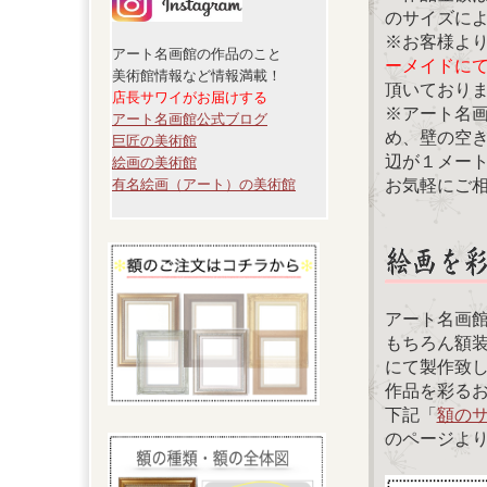
のサイズに
※お客様よ
アート名画館の作品のこと
ーメイドに
美術館情報など情報満載！
頂いており
店長サワイがお届けする
※アート名
アート名画館公式ブログ
め、壁の空
巨匠の美術館
辺が１メー
絵画の美術館
お気軽にご
有名絵画（アート）の美術館
アート名画
もちろん額
にて製作致
作品を彩る
下記「
額の
のページよ