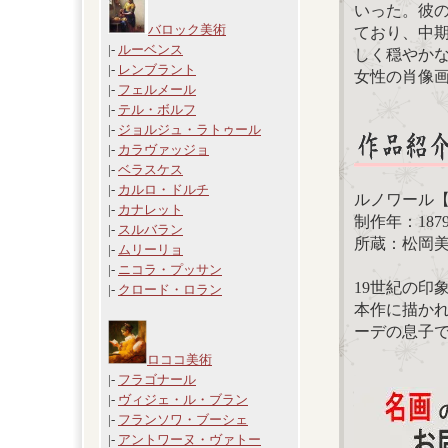
いった。彼
バロック美術
ており、中
|-
ルーベンス
しく穏やか
|-
レンブラント
女性の肖像
|-
フェルメール
|-
テル・ボルフ
|-
ジョルジュ・ラトゥール
|-
カラヴァッジョ
|-
ベラスケス
|-
カルロ・ドルチ
ルノワール
|-
カナレット
制作年：187
|-
スルバラン
所蔵：松岡
|-
ムリーリョ
|-
ニコラ・プッサン
19世紀の印
|-
クロード・ロラン
本作に描か
ーデの息子
ロココ美術
|-
フラゴナール
|-
ヴィジェ・ル・ブラン
|-
フランソワ・ブーシェ
|-
アントワーヌ・ヴァトー