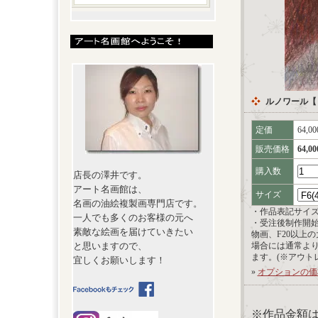
ルノワール【
定価
64,0
販売価格
64,0
購入数
店長の澤井です。
アート名画館は、
サイズ
名画の油絵複製画専門店です。
・作品表記サイ
一人でも多くのお客様の元へ
・受注後制作開
素敵な絵画を届けていきたい
物画、F20以上
と思いますので、
場合には通常よ
ます。(※アウト
宜しくお願いします！
»
オプションの価
※作品金額