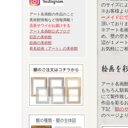
のサイズに
※お客様よ
アート名画館の作品のこと
ーメイドに
美術館情報など情報満載！
頂いており
店長サワイがお届けする
※アート名
アート名画館公式ブログ
め、壁の空
巨匠の美術館
辺が１メー
絵画の美術館
お気軽にご
有名絵画（アート）の美術館
アート名画
もちろん額
にて製作致
作品を彩る
下記「
額の
のページよ