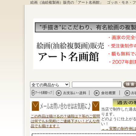
絵画（油絵複製画）販売の「アート名画館」 ゴッホ・モネ・フ
当店で制作した過
ります。
この作品は描けるの？値段は？等のご質問
どのように仕上が
は何でもお気軽にご連絡下さい！どんな作
い！
品でも描けます！
→→実際の制作例