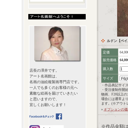
ルドン【ペイ
定価
64,0
販売価格
64,0
購入数
店長の澤井です。
アート名画館は、
サイズ
名画の油絵複製画専門店です。
・作品表記サイ
一人でも多くのお客様の元へ
・受注後制作開
素敵な絵画を届けていきたい
物画、F20以上
と思いますので、
場合には通常よ
ます。(※アウト
宜しくお願いします！
»
オプションの価
※作品金額