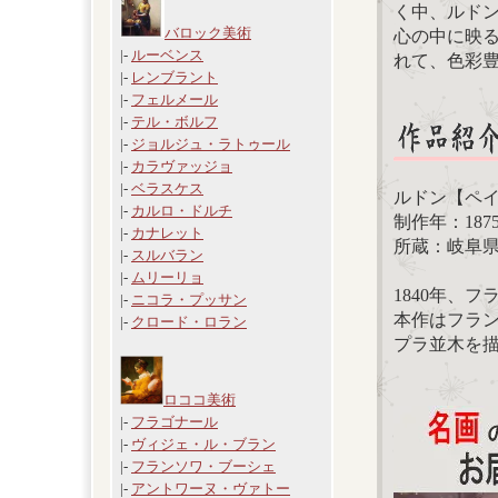
く中、ルド
バロック美術
心の中に映
|-
ルーベンス
れて、色彩
|-
レンブラント
|-
フェルメール
|-
テル・ボルフ
|-
ジョルジュ・ラトゥール
|-
カラヴァッジョ
|-
ベラスケス
ルドン【ペ
|-
カルロ・ドルチ
制作年：187
|-
カナレット
所蔵：岐阜
|-
スルバラン
|-
ムリーリョ
1840年、
|-
ニコラ・プッサン
本作はフラ
|-
クロード・ロラン
プラ並木を
ロココ美術
|-
フラゴナール
|-
ヴィジェ・ル・ブラン
|-
フランソワ・ブーシェ
|-
アントワーヌ・ヴァトー