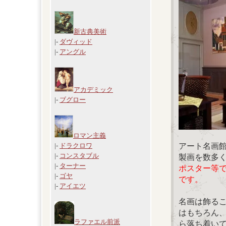
新古典美術
|-
ダヴィッド
|-
アングル
アカデミック
|-
ブグロー
ロマン主義
アート名画
|-
ドラクロワ
|-
コンスタブル
製画を数多
|-
ターナー
ポスター等
|-
ゴヤ
です。
|-
アイエツ
名画は飾る
はもちろん
ラファエル前派
ら落ち着い