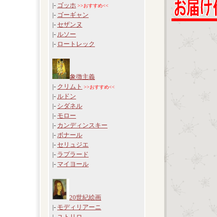
|-
ゴッホ
>>おすすめ<<
|-
ゴーギャン
|-
セザンヌ
|-
ルソー
|-
ロートレック
象徴主義
|-
クリムト
>>おすすめ<<
|-
ルドン
|-
シダネル
|-
モロー
|-
カンディンスキー
|-
ボナール
|-
セリュジエ
|-
ラプラード
|-
マイヨール
20世紀絵画
|-
モディリアーニ
|-
ユトリロ