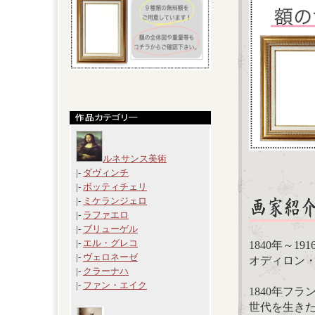
ルネサンス美術
|-
ダヴィンチ
|-
ボッティチェリ
|-
ミケランジェロ
|-
ラファエロ
|-
ブリューゲル
|-
エル・グレコ
1840年～1
|-
ヴェロネーゼ
オディロン・ルド
|-
クラーナハ
|-
ファン・エイク
1840年フ
世代を生き