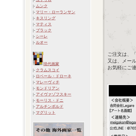
|-
ムンク
|-
マリー・ローランサン
|-
キスリング
|-
マティス
|-
ブラック
|-
シーレ
|-
ルオー
ご注文は、
又は、メール：「
現代画家
お気軽にご
|-
クラムスコイ
|-
ロベール・ドローネ
|-
マレーヴィチ
|-
モンドリアン
|-
アイヴァゾフスキー
|-
モーリス・ドニ
|-
アルチンボルド
|-
マグリット