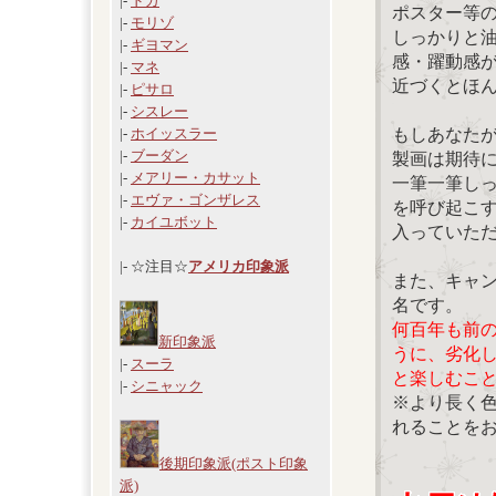
|-
ドガ
ポスター等
|-
モリゾ
しっかりと
|-
ギヨマン
感・躍動感
|-
マネ
近づくとほ
|-
ピサロ
|-
シスレー
もしあなた
|-
ホイッスラー
|-
ブーダン
製画は期待
|-
メアリー・カサット
一筆一筆し
|-
エヴァ・ゴンザレス
を呼び起こ
|-
カイユボット
入っていた
|- ☆注目☆
アメリカ印象派
また、キャ
名です。
何百年も前
新印象派
うに、劣化
|-
スーラ
と楽しむこ
|-
シニャック
※より長く
れることを
後期印象派(ポスト印象
派)