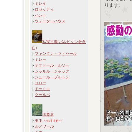
|-
ミレイ
ります。
|-
ロセッティ
|-
ハント
|-
ウォーターハウス
写実主義(バルビゾン派含
む)
|-
ファンタン・ラトゥール
|-
ミレー
|-
テオドール・ルソー
|-
シャルル・ジャック
|-
ジュール・ブルトン
|-
コロー
|-
ドーミエ
|-
クールベ
印象派
|-
モネ
>>おすすめ<<
|-
ルノワール