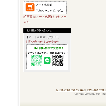
絵画販売アート名画館（ヤフー
店）
【アート名画館 公式LINE】
お問い合わせはコチラから
特定商取引法に基づく表記
|
支払い方法につい
Copyright 2008-2026 絵画