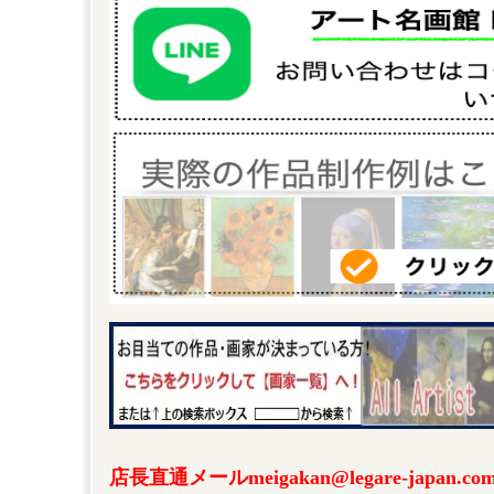
店長直通メールmeigakan@legare-japa