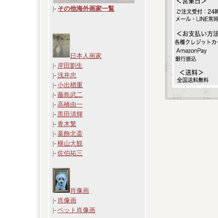
|
-
その他海外画家一覧
日本人画家
|-
岸田劉生
|-
浅井忠
|-
小出楢重
|-
藤島武二
|-
高橋由一
|-
黒田清輝
|-
青木繁
|-
葛飾北斎
|-
横山大観
|-
佐伯祐三
肖像画
|-
肖像画
|-
ペット肖像画